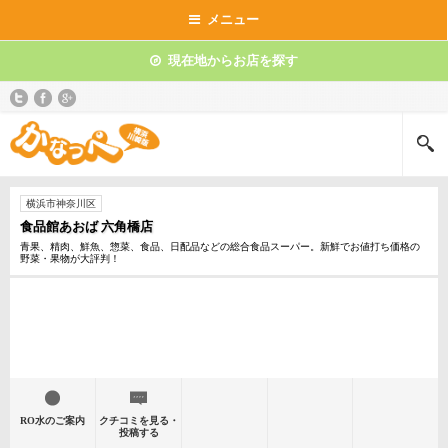
メニュー
現在地からお店を探す
横浜市神奈川区
食品館あおば 六角橋店
青果、精肉、鮮魚、惣菜、食品、日配品などの総合食品スーパー。新鮮でお値打ち価格の
野菜・果物が大評判！
RO水のご案内
クチコミを見る・
投稿する