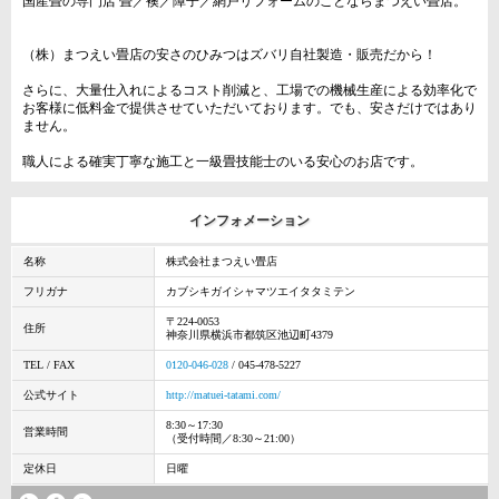
国産畳の専門店 畳／襖／障子／網戸リフォームのことならまつえい畳店。
（株）まつえい畳店の安さのひみつはズバリ自社製造・販売だから！
さらに、大量仕入れによるコスト削減と、工場での機械生産による効率化で
お客様に低料金で提供させていただいております。でも、安さだけではあり
ません。
職人による確実丁寧な施工と一級畳技能士のいる安心のお店です。
インフォメーション
名称
株式会社まつえい畳店
フリガナ
カブシキガイシャマツエイタタミテン
〒224-0053
住所
神奈川県横浜市都筑区池辺町4379
TEL / FAX
0120-046-028
/ 045-478-5227
公式サイト
http://matuei-tatami.com/
8:30～17:30
営業時間
（受付時間／8:30～21:00）
定休日
日曜