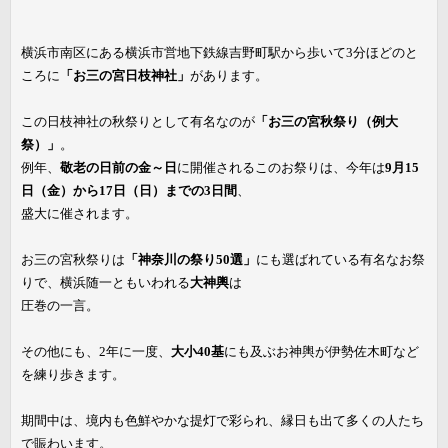
横浜市南区にある横浜市営地下鉄線吉野町駅から歩いて3分ほどのと
ころに
「お三の宮日枝神社」
があります。
この日枝神社の秋祭りとして有名なのが
「お三の宮秋祭り（例大
祭）」
。
例年、
敬老の日前の金～日
に開催されるこのお祭りは、今年は
9月15
日（金）から17日（日）までの3日間
、
盛大に催されます。
お三の宮秋祭りは
「神奈川の祭り50選」
にも選ばれている有名なお祭
りで、横浜随一ともいわれる
大神輿
は
圧巻の一言。
その他にも、2年に一度、
大小40基
にも及ぶお神輿が伊勢佐木町など
を練り歩きます。
期間中は、境内も色鮮やかな提灯で彩られ、縁日も出て多くの人たち
で賑わいます。