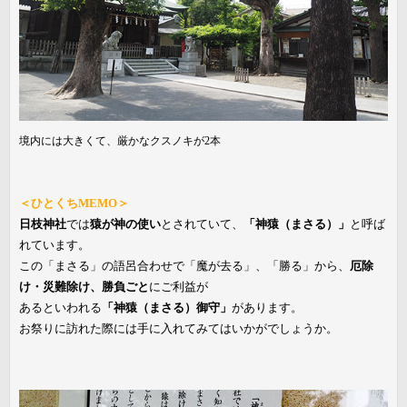
境内には大きくて、厳かなクスノキが2本
＜ひとくちMEMO＞
日枝神社
では
猿が神の使い
とされていて、
「神猿（まさる）」
と呼ば
れています。
この「まさる」の語呂合わせで「魔が去る」、「勝る」から、
厄除
け・災難除け、勝負ごと
にご利益が
あるといわれる
「神猿（まさる）御守」
があります。
お祭りに訪れた際には手に入れてみてはいかがでしょうか。