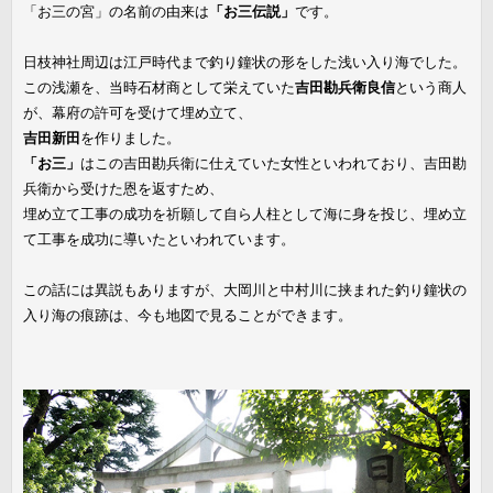
「お三の宮」の名前の由来は
「お三伝説」
です。
日枝神社周辺は江戸時代まで釣り鐘状の形をした浅い入り海でした。
この浅瀬を、当時石材商として栄えていた
吉田勘兵衛良信
という商人
が、幕府の許可を受けて埋め立て、
吉田新田
を作りました。
「お三」
はこの吉田勘兵衛に仕えていた女性といわれており、吉田勘
兵衛から受けた恩を返すため、
埋め立て工事の成功を祈願して自ら人柱として海に身を投じ、埋め立
て工事を成功に導いたといわれています。
この話には異説もありますが、大岡川と中村川に挟まれた釣り鐘状の
入り海の痕跡は、今も地図で見ることができます。