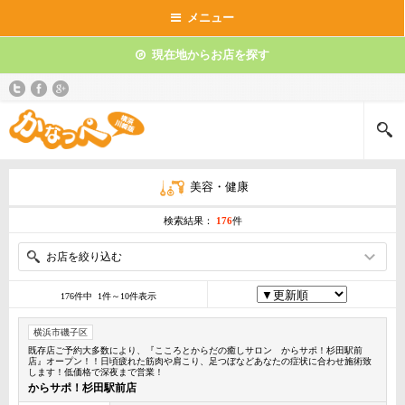
メニュー
現在地からお店を探す
美容・健康
検索結果：
176
件
お店を絞り込む
176件中 1件～10件表示
横浜市磯子区
既存店ご予約大多数により、『こころとからだの癒しサロン からサポ！杉田駅前
店』オープン！！日頃疲れた筋肉や肩こり、足つぼなどあなたの症状に合わせ施術致
します！低価格で深夜まで営業！
からサポ！杉田駅前店