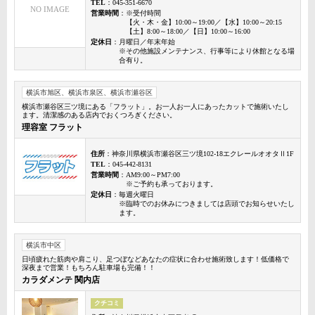
TEL
：045-351-6670
NO IMAGE
営業時間
：※受付時間
【火・木・金】10:00～19:00／【水】10:00～20:15
【土】8:00～18:00／【日】10:00～16:00
定休日
：月曜日／年末年始
※その他施設メンテナンス、行事等により休館となる場
合有り。
横浜市旭区、横浜市泉区、横浜市瀬谷区
横浜市瀬谷区三ツ境にある「フラット」。お一人お一人にあったカットで施術いたし
ます。清潔感のある店内でおくつろぎください。
理容室 フラット
住所
：神奈川県横浜市瀬谷区三ツ境102-18エクレールオオタⅡ1F
TEL
：045-442-8131
営業時間
：AM9:00～PM7:00
※ご予約も承っております。
定休日
：毎週火曜日
※臨時でのお休みにつきましては店頭でお知らせいたし
ます。
横浜市中区
日頃疲れた筋肉や肩こり、足つぼなどあなたの症状に合わせ施術致します！低価格で
深夜まで営業！もちろん駐車場も完備！！
カラダメンテ 関内店
クチコミ