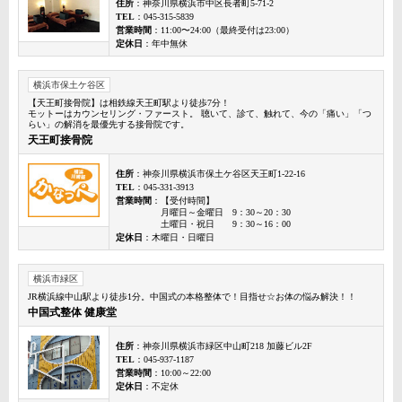
住所
：神奈川県横浜市中区長者町5-71-2
TEL
：045-315-5839
営業時間
：11:00〜24:00（最終受付は23:00）
定休日
：年中無休
横浜市保土ケ谷区
【天王町接骨院】は相鉄線天王町駅より徒歩7分！
モットーはカウンセリング・ファースト。 聴いて、診て、触れて、今の「痛い」「つ
らい」の解消を最優先する接骨院です。
天王町接骨院
住所
：神奈川県横浜市保土ケ谷区天王町1-22-16
TEL
：045-331-3913
営業時間
：【受付時間】
月曜日～金曜日 9：30～20：30
土曜日・祝日 9：30～16：00
定休日
：木曜日・日曜日
横浜市緑区
JR横浜線中山駅より徒歩1分。中国式の本格整体で！目指せ☆お体の悩み解決！！
中国式整体 健康堂
住所
：神奈川県横浜市緑区中山町218 加藤ビル2F
TEL
：045-937-1187
営業時間
：10:00～22:00
定休日
：不定休