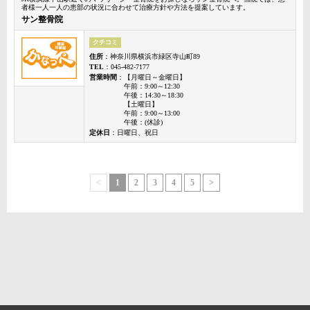
者様一人一人の患部の状況に合わせて治療方針や方法を提案しています。
サン整骨院
クチコミ
住所
：神奈川県横浜市緑区寺山町89
TEL
：045-482-7177
営業時間
：【月曜日～金曜日】
午前：9:00～12:30
午後：14:30～18:30
【土曜日】
午前：9:00～13:00
午後：(休診)
定休日
：日曜日、祝日
<
1
2
3
4
5
>