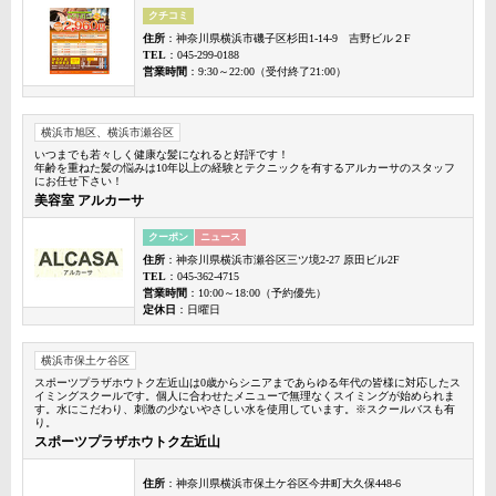
クチコミ
住所
：神奈川県横浜市磯子区杉田1-14-9 吉野ビル２F
TEL
：045-299-0188
営業時間
：9:30～22:00（受付終了21:00）
横浜市旭区、横浜市瀬谷区
いつまでも若々しく健康な髪になれると好評です！
年齢を重ねた髪の悩みは10年以上の経験とテクニックを有するアルカーサのスタッフ
にお任せ下さい！
美容室 アルカーサ
クーポン
ニュース
住所
：神奈川県横浜市瀬谷区三ツ境2-27 原田ビル2F
TEL
：045-362-4715
営業時間
：10:00～18:00（予約優先）
定休日
：日曜日
横浜市保土ケ谷区
スポーツプラザホウトク左近山は0歳からシニアまであらゆる年代の皆様に対応したス
イミングスクールです。個人に合わせたメニューで無理なくスイミングが始められま
す。水にこだわり、刺激の少ないやさしい水を使用しています。※スクールバスも有
り。
スポーツプラザホウトク左近山
住所
：神奈川県横浜市保土ケ谷区今井町大久保448-6