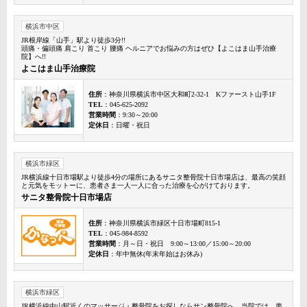
横浜市中区
JR根岸線「山手」駅より徒歩3分!!
頭痛・偏頭痛 肩こり 首こり 腰痛 ヘルニアでお悩みの方はぜひ【よこはま山手治療
院】へ!!
よこはま山手治療院
住所
：神奈川県横浜市中区大和町2-32-1 Kファースト山手1F
TEL
：045-625-2092
営業時間
：9:30～20:00
定休日
：日曜・祝日
横浜市緑区
JR横浜線十日市場駅より徒歩4分の場所にあるサニタ整骨院十日市場店は、最高の笑顔
と元気をモットーに、患者さま一人一人に合った治療を心がけております。
サニタ整骨院十日市場店
住所
：神奈川県横浜市緑区十日市場町815-1
TEL
：045-984-8592
営業時間
：月～日・祝日 9:00～13:00／15:00～20:00
定休日
：年中無休(年末年始はお休み)
横浜市緑区
JR横浜線中山駅近くのマッサージ・整骨院をお探しならサン整骨院へ。当院では、患