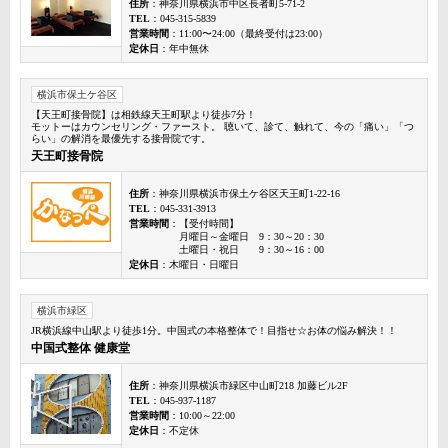
住所
：神奈川県横浜市中区長者町5-71-2
TEL
：045-315-5839
営業時間
：11:00〜24:00（最終受付は23:00）
定休日
：年中無休
横浜市保土ケ谷区
【天王町接骨院】は相鉄線天王町駅より徒歩7分！
モットーはカウンセリング・ファースト。 聴いて、診て、触れて、今の「痛い」「つ
らい」の解消を最優先する接骨院です。
天王町接骨院
住所
：神奈川県横浜市保土ケ谷区天王町1-22-16
TEL
：045-331-3913
営業時間
：【受付時間】
月曜日～金曜日 9：30～20：30
土曜日・祝日 9：30～16：00
定休日
：木曜日・日曜日
横浜市緑区
JR横浜線中山駅より徒歩1分。中国式の本格整体で！目指せ☆お体の悩み解決！！
中国式整体 健康堂
住所
：神奈川県横浜市緑区中山町218 加藤ビル2F
TEL
：045-937-1187
営業時間
：10:00～22:00
定休日
：不定休