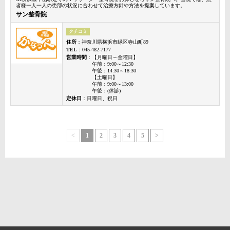
者様一人一人の患部の状況に合わせて治療方針や方法を提案しています。
サン整骨院
クチコミ
住所
：神奈川県横浜市緑区寺山町89
TEL
：045-482-7177
営業時間
：【月曜日～金曜日】
午前：9:00～12:30
午後：14:30～18:30
【土曜日】
午前：9:00～13:00
午後：(休診)
定休日
：日曜日、祝日
<
1
2
3
4
5
>