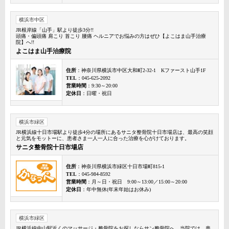
横浜市中区
JR根岸線「山手」駅より徒歩3分!!
頭痛・偏頭痛 肩こり 首こり 腰痛 ヘルニアでお悩みの方はぜひ【よこはま山手治療
院】へ!!
よこはま山手治療院
住所
：神奈川県横浜市中区大和町2-32-1 Kファースト山手1F
TEL
：045-625-2092
営業時間
：9:30～20:00
定休日
：日曜・祝日
横浜市緑区
JR横浜線十日市場駅より徒歩4分の場所にあるサニタ整骨院十日市場店は、最高の笑顔
と元気をモットーに、患者さま一人一人に合った治療を心がけております。
サニタ整骨院十日市場店
住所
：神奈川県横浜市緑区十日市場町815-1
TEL
：045-984-8592
営業時間
：月～日・祝日 9:00～13:00／15:00～20:00
定休日
：年中無休(年末年始はお休み)
横浜市緑区
JR横浜線中山駅近くのマッサージ・整骨院をお探しならサン整骨院へ。当院では、患