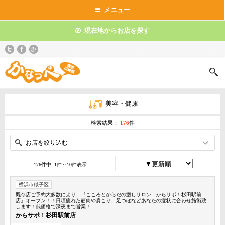
メニュー
現在地からお店を探す
美容・健康
検索結果：
176
件
お店を絞り込む
176件中 1件～10件表示
横浜市磯子区
既存店ご予約大多数により、『こころとからだの癒しサロン からサポ！杉田駅前
店』オープン！！日頃疲れた筋肉や肩こり、足つぼなどあなたの症状に合わせ施術致
します！低価格で深夜まで営業！
からサポ！杉田駅前店