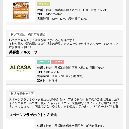
クチコミ
住所
：神奈川県横浜市磯子区杉田1-14-9 吉野ビル２F
TEL
：045-299-0188
営業時間
：9:30～22:00（受付終了21:00）
横浜市旭区、横浜市瀬谷区
いつまでも若々しく健康な髪になれると好評です！
年齢を重ねた髪の悩みは10年以上の経験とテクニックを有するアルカーサのスタッフ
にお任せ下さい！
美容室 アルカーサ
クーポン
ニュース
住所
：神奈川県横浜市瀬谷区三ツ境2-27 原田ビル2F
TEL
：045-362-4715
営業時間
：10:00～18:00（予約優先）
定休日
：日曜日
横浜市保土ケ谷区
スポーツプラザホウトク左近山は0歳からシニアまであらゆる年代の皆様に対応したス
イミングスクールです。個人に合わせたメニューで無理なくスイミングが始められま
す。水にこだわり、刺激の少ないやさしい水を使用しています。※スクールバスも有
り。
スポーツプラザホウトク左近山
住所
：神奈川県横浜市保土ケ谷区今井町大久保448-6