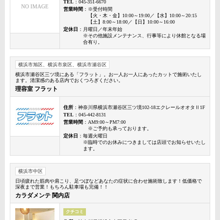
TEL
：045-351-6670
NO IMAGE
営業時間
：※受付時間
【火・木・金】10:00～19:00／【水】10:00～20:15
【土】8:00～18:00／【日】10:00～16:00
定休日
：月曜日／年末年始
※その他施設メンテナンス、行事等により休館となる場
合有り。
横浜市旭区、横浜市泉区、横浜市瀬谷区
横浜市瀬谷区三ツ境にある「フラット」。お一人お一人にあったカットで施術いたし
ます。清潔感のある店内でおくつろぎください。
理容室 フラット
住所
：神奈川県横浜市瀬谷区三ツ境102-18エクレールオオタⅡ1F
TEL
：045-442-8131
営業時間
：AM9:00～PM7:00
※ご予約も承っております。
定休日
：毎週火曜日
※臨時でのお休みにつきましては店頭でお知らせいたし
ます。
横浜市中区
日頃疲れた筋肉や肩こり、足つぼなどあなたの症状に合わせ施術致します！低価格で
深夜まで営業！もちろん駐車場も完備！！
カラダメンテ 関内店
クチコミ