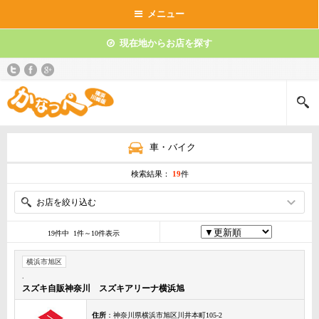
メニュー
現在地からお店を探す
車・バイク
検索結果：
19
件
お店を絞り込む
19件中 1件～10件表示
横浜市旭区
.
スズキ自販神奈川 スズキアリーナ横浜旭
住所
：神奈川県横浜市旭区川井本町105-2