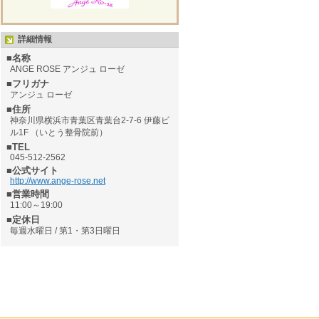
詳細情報
■名称
ANGE ROSE アンジュ ローゼ
■フリガナ
アンジュ ローゼ
■住所
神奈川県横浜市青葉区青葉台2-7-6 伊藤ビ
ル1F （いとう整骨院前）
■TEL
045-512-2562
■公式サイト
http://www.ange-rose.net
■営業時間
11:00～19:00
■定休日
毎週水曜日 / 第1・第3日曜日