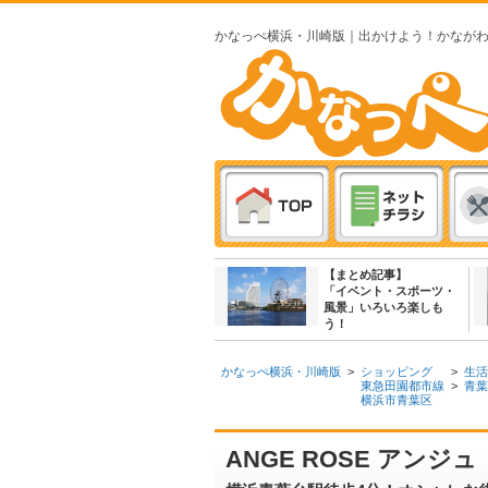
かなっぺ横浜・川崎版｜出かけよう！かなが
【まとめ記事】
「イベント・スポーツ・
風景」いろいろ楽しも
う！
かなっぺ横浜・川崎版
>
ショッピング
>
生活
東急田園都市線
>
青葉
横浜市青葉区
ANGE ROSE アンジ