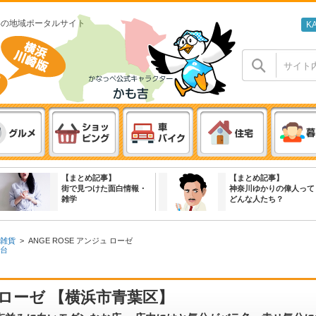
わの地域ポータルサイト
K
【まとめ記事】
【まとめ記事】
街で見つけた面白情報・
神奈川ゆかりの偉人って
雑学
どんな人たち？
雑貨
>
ANGE ROSE アンジュ ローゼ
台
ュ ローゼ 【横浜市青葉区】