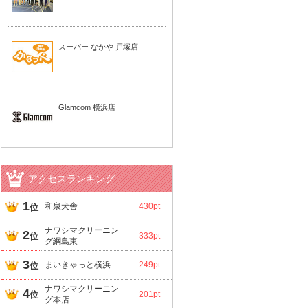
スーパー なかや 戸塚店
Glamcom 横浜店
アクセスランキング
1
和泉犬舎
430pt
位
ナワシマクリーニン
2
位
333pt
グ綱島東
3
まいきゃっと横浜
249pt
位
ナワシマクリーニン
4
位
201pt
グ本店