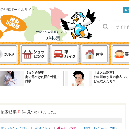
わの地域ポータルサイト
K
【まとめ記事】
【まとめ記事】
街で見つけた面白情報・
神奈川ゆかりの偉人って
雑学
どんな人たち？
0
 検索結果
件 見つかりました。
｜
車・バイク（19）
｜
住宅（10）
｜
暮らし（54）
｜
趣味・レジャー（38）