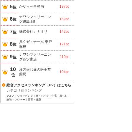
5
かなっぺ事務局
197pt
位
ナワシマクリーニン
6
位
169pt
グ綱島上町
7
株式会社カナオリ
142pt
位
共立ゼミナール 東戸
8
位
121pt
塚校
ナワシマクリーニン
9
位
110pt
グ四ツ家店
10
漢方煎じ薬の医王堂
104pt
薬局
位
総合アクセスランキング（PV）はこちら
カテゴリ別ランキング
グルメ
｜
ショッピング
｜
車・バイク
｜
住宅
｜
暮らし
｜
趣味・レジャー
｜
美容・健康