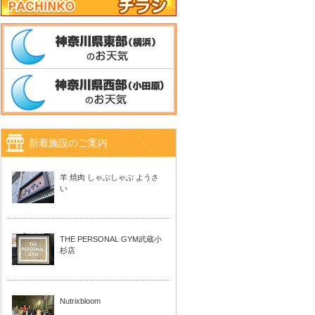
新着施設のご案内
羊 焼肉 しゃぶしゃぶ ようさ
い
THE PERSONAL GYM武蔵小
杉店
Nutrixbloom