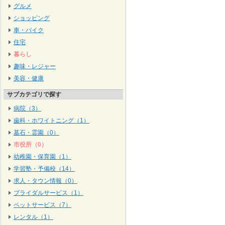
グルメ
ショッピング
車・バイク
住宅
暮らし
趣味・レジャー
美容・健康
サブカテゴリで探す
病院（3）
歯科・ホワイトニング（1）
墓石・霊園（0）
市役所（0）
幼稚園・保育園（1）
学習塾・予備校（14）
求人・タウン情報（0）
ブライダルサービス（1）
ペットサービス（7）
レンタル（1）