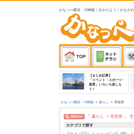
かなっぺ横浜・川崎版｜出かけよう！かなが
【まとめ記事】
「イベント・スポーツ・
風景」いろいろ楽しも
う！
かなっぺ横浜・川崎版
>
暮らし
>
市役所
「 暮らし > 市役所 」
で
カテゴリで探す
グルメ（212）
｜
ショッピング（96）