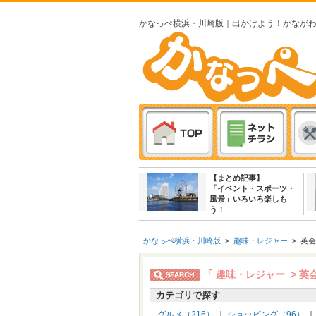
かなっぺ横浜・川崎版｜出かけよう！かなが
【まとめ記事】
「イベント・スポーツ・
風景」いろいろ楽しも
う！
かなっぺ横浜・川崎版
>
趣味・レジャー
>
英会
「 趣味・レジャー > 英
カテゴリで探す
グルメ（216）
｜
ショッピング（96）