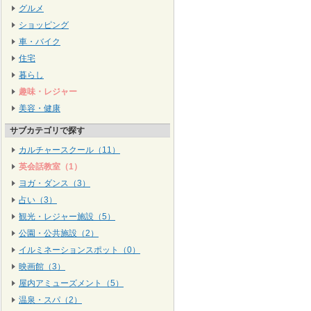
グルメ
ショッピング
車・バイク
住宅
暮らし
趣味・レジャー
美容・健康
サブカテゴリで探す
カルチャースクール（11）
英会話教室（1）
ヨガ・ダンス（3）
占い（3）
観光・レジャー施設（5）
公園・公共施設（2）
イルミネーションスポット（0）
映画館（3）
屋内アミューズメント（5）
温泉・スパ（2）