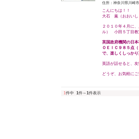
住所：神奈川県川崎市川崎区
こんにちは！！
大石 薫（おおいし
２０１０年４月に、
ル） 小田５丁目教
英国政府機関の日本
ＯＥＩＣ９８５点（
で
、楽しくしっかり
英語が話せると、友
どうぞ、お気軽にご
1
件中
1
件～
1
件表示