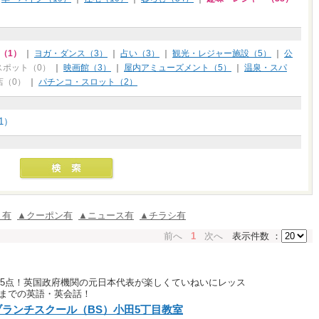
（1）
｜
ヨガ・ダンス（3）
｜
占い（3）
｜
観光・レジャー施設（5）
｜
公
スポット（0）
｜
映画館（3）
｜
屋内アミューズメント（5）
｜
温泉・スパ
店（0）
｜
パチンコ・スロット（2）
1）
ミ有
▲クーポン有
▲ニュース有
▲チラシ有
前へ
1
次へ
表示件数 ：
985点！英国政府機関の元日本代表が楽しくていねいにレッス
までの英語・英会話！
ブランチスクール（BS）小田5丁目教室