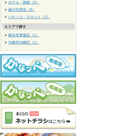
ホテル・旅館（0）
旅行代理店（0）
パチンコ・スロット（2）
エリアで探す
横浜市青葉区（1）
川崎市川崎区（1）