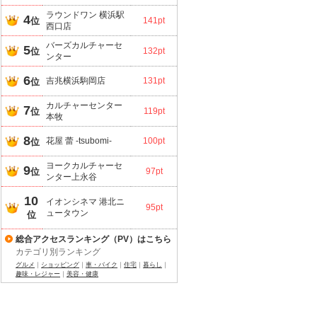
ラウンドワン 横浜駅
4
位
141pt
西口店
バーズカルチャーセ
5
位
132pt
ンター
6
吉兆横浜駒岡店
131pt
位
カルチャーセンター
7
位
119pt
本牧
8
花屋 蕾 -tsubomi-
100pt
位
ヨークカルチャーセ
9
位
97pt
ンター上永谷
10
イオンシネマ 港北ニ
95pt
ュータウン
位
総合アクセスランキング（PV）はこちら
カテゴリ別ランキング
グルメ
｜
ショッピング
｜
車・バイク
｜
住宅
｜
暮らし
｜
趣味・レジャー
｜
美容・健康