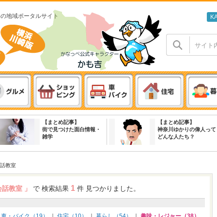
わの地域ポータルサイト
K
【まとめ記事】
【まとめ記事】
街で見つけた面白情報・
神奈川ゆかりの偉人って
雑学
どんな人たち？
話教室
1
会話教室 」
で 検索結果
件 見つかりました。
｜
車・バイク（19）
｜
住宅（10）
｜
暮らし（54）
｜
趣味・レジャー（38）