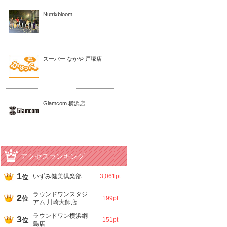
Nutrixbloom
スーパー なかや 戸塚店
Glamcom 横浜店
アクセスランキング
1
いずみ健美倶楽部
3,061pt
位
ラウンドワンスタジ
2
位
199pt
アム 川崎大師店
ラウンドワン横浜綱
3
位
151pt
島店