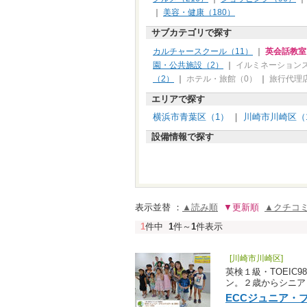
｜
美容・健康（180）
サブカテゴリで探す
カルチャースクール（11）
｜
英会話教室
園・公共施設（2）
｜
イルミネーション
（2）
｜
ホテル・旅館（0）
｜
旅行代理
エリアで探す
横浜市青葉区（1）
｜
川崎市川崎区（
設備情報で探す
表示並替 ：
▲読み順
▼更新順
▲クチコ
1
件中
1
件～
1
件表示
[川崎市川崎区]
英検１級・TOEIC
ン。２歳からシニア
ECCジュニア・