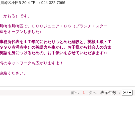
小田5-20-4 TEL：044-322-7066
 かおる）です。
川崎市川崎区で、ＥＣＣジュニア・ＢＳ（ブランチ・スクー
室をオープンしました♪
事務所代表を１７年間にわたりつとめた経験と、英検１級・Ｔ
９９０点満点中）の英語力を生かし、
お子様から社会人の方ま
英語を身につけるための、お手伝いをさせていただきます♪♪
情のネットワークも広がりますよ！
連絡ください。
前へ
1
次へ
表示件数 ：