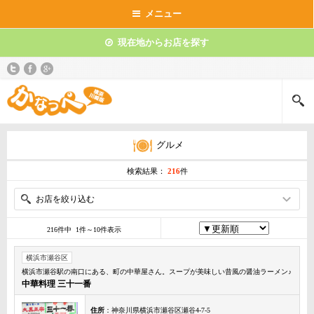
メニュー
現在地からお店を探す
グルメ
検索結果：
216
件
お店を絞り込む
216件中 1件～10件表示
横浜市瀬谷区
横浜市瀬谷駅の南口にある、町の中華屋さん。スープが美味しい昔風の醤油ラーメン♪
中華料理 三十一番
住所
：神奈川県横浜市瀬谷区瀬谷4-7-5