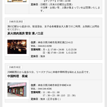
【ディナー】17:00～22:00
定休日
：日曜日（月末の日曜日は営業）
※法事・お祝い等、人数が集まっていれば営業いたしま
す。
川崎市高津区
溝の口駅から徒歩1分。歓送迎会、女子会各種宴会大人数でのご利用、お気軽にお問合
せください。
炭火焼肉酒房 雷音 溝ノ口店
住所
：神奈川県川崎市高津区溝口2-6-22
TEL
：044-812-0298
営業時間
：月～土 17:00～24:00 L.O.23:30
日・祝 17:00～23:00 L.O.22:30
定休日
：無休
川崎市幸区
川崎駅西口から徒歩５分。リーズナブルに本格中華料理を味わえるお店です。
中国料理 長城
住所
：神奈川県川崎市幸区中幸町4-50
TEL
：044-544-4596
営業時間
：11：00～15：00
17：30～23：00（LO 22：30）
定休日
：無休（正月を除く）