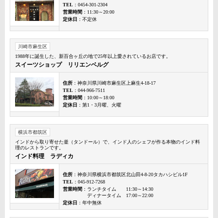
TEL
：0454-301-2304
営業時間
：11:30～20:00
定休日
：不定休
川崎市麻生区
1988年に誕生した、新百合ヶ丘の地で25年以上愛されているお店です。
スイーツショップ リリエンベルグ
住所
：神奈川県川崎市麻生区上麻生4-18-17
TEL
：044-966-7511
営業時間
：10:00～18:00
定休日
：第1・3月曜、火曜
横浜市都筑区
インドから取り寄せた釜（タンドール）で、インド人のシェフが作る本物のインド料
理のレストランです。
インド料理 ラディカ
住所
：神奈川県横浜市都筑区北山田4-8-20タカハシビル1F
TEL
：045-912-7268
営業時間
：ランチタイム 11:30～14:30
ディナータイム 17:00～22:00
定休日
：年中無休