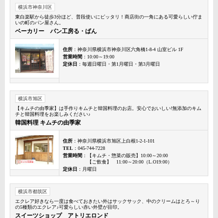
横浜市神奈川区
東白楽駅から徒歩3分ほど、普段使いにピッタリ！商店街の一角にある可愛らしい佇ま
いの町のパン屋さん。
ベーカリー パン工房る・ぱん
住所
：神奈川県横浜市神奈川区六角橋1-8-4 山室ビル 1F
営業時間
：10:00～19:00
定休日
：毎週日曜日・第1月曜日・第3月曜日
横浜市旭区
【キムチの由季家】は手作りキムチと韓国料理のお店。安心でおいしい!無添加のキム
チと韓国料理をお楽しみください♪
韓国料理 キムチの由季家
住所
：神奈川県横浜市旭区上白根1-2-1-101
TEL
：045-744-7228
営業時間
：【キムチ・惣菜の販売】10:00～20:00
【ご飲食】 11:00～20:00（L.O19:00）
定休日
：月曜日
横浜市都筑区
エクレア好きなら一度は食べておきたい外はサックサック、中のクリームはとろ～り
の5種類のエクレア♪可愛らしい赤い外壁が目印。
スイーツショップ アトリエロンド