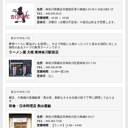
住所
：神奈川県横浜市都筑区茅ケ崎南2-19-18 C-SQUARE 1F
TEL
：045-942-0121
営業時間
：10:00 ～ 19:00
定休日
：月曜日（火曜日不定休）※祝日は休まず営業します。
横浜市神奈川区
豚骨ベースに醤油ダレを使用し、今まで何処にも無かったコクと旨みを強烈に出した
個性のあるスープの家系ラーメンです☆
ラーメン屋 大桜 東神奈川駅前店
住所
：神奈川県横浜市神奈川区西神奈川1-7-10
TEL
：045-432-0749
営業時間
：11:00〜翌2:00
定休日
：なし
横浜市神奈川区
横浜、六角橋の老舗鮨屋「美ゆ喜」新鮮なネタを伝統の技で丁寧に調理しておりま
す。
和食・日本料理店 美ゆ喜鮨
住所
：神奈川県横浜市神奈川区六角橋6-19-17
TEL
：045-481-7250
営業時間
：【ランチ】11:00～14:00