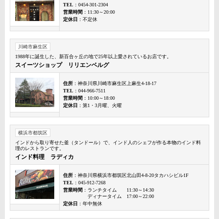
TEL
：0454-301-2304
営業時間
：11:30～20:00
定休日
：不定休
川崎市麻生区
1988年に誕生した、新百合ヶ丘の地で25年以上愛されているお店です。
スイーツショップ リリエンベルグ
住所
：神奈川県川崎市麻生区上麻生4-18-17
TEL
：044-966-7511
営業時間
：10:00～18:00
定休日
：第1・3月曜、火曜
横浜市都筑区
インドから取り寄せた釜（タンドール）で、インド人のシェフが作る本物のインド料
理のレストランです。
インド料理 ラディカ
住所
：神奈川県横浜市都筑区北山田4-8-20タカハシビル1F
TEL
：045-912-7268
営業時間
：ランチタイム 11:30～14:30
ディナータイム 17:00～22:00
定休日
：年中無休