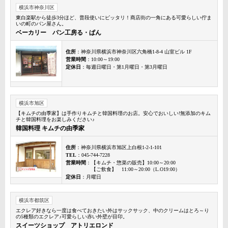
横浜市神奈川区
東白楽駅から徒歩3分ほど、普段使いにピッタリ！商店街の一角にある可愛らしい佇ま
いの町のパン屋さん。
ベーカリー パン工房る・ぱん
住所
：神奈川県横浜市神奈川区六角橋1-8-4 山室ビル 1F
営業時間
：10:00～19:00
定休日
：毎週日曜日・第1月曜日・第3月曜日
横浜市旭区
【キムチの由季家】は手作りキムチと韓国料理のお店。安心でおいしい!無添加のキム
チと韓国料理をお楽しみください♪
韓国料理 キムチの由季家
住所
：神奈川県横浜市旭区上白根1-2-1-101
TEL
：045-744-7228
営業時間
：【キムチ・惣菜の販売】10:00～20:00
【ご飲食】 11:00～20:00（L.O19:00）
定休日
：月曜日
横浜市都筑区
エクレア好きなら一度は食べておきたい外はサックサック、中のクリームはとろ～り
の5種類のエクレア♪可愛らしい赤い外壁が目印。
スイーツショップ アトリエロンド