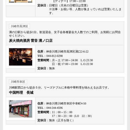
【ディナー】17:00～22:00
定休日
：日曜日（月末の日曜日は営業）
※法事・お祝い等、人数が集まっていれば営業いたしま
す。
川崎市高津区
溝の口駅から徒歩1分。歓送迎会、女子会各種宴会大人数でのご利用、お気軽にお問合
せください。
炭火焼肉酒房 雷音 溝ノ口店
住所
：神奈川県川崎市高津区溝口2-6-22
TEL
：044-812-0298
営業時間
：月～土 17:00～24:00 L.O.23:30
日・祝 17:00～23:00 L.O.22:30
定休日
：無休
川崎市幸区
川崎駅西口から徒歩５分。リーズナブルに本格中華料理を味わえるお店です。
中国料理 長城
住所
：神奈川県川崎市幸区中幸町4-50
TEL
：044-544-4596
営業時間
：11：00～15：00
17：30～23：00（LO 22：30）
定休日
：無休（正月を除く）