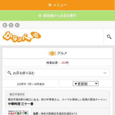
メニュー
現在地からお店を探す
グルメ
検索結果：
212
件
お店を絞り込む
212件中 1件～10件表示
横浜市瀬谷区
横浜市瀬谷駅の南口にある、町の中華屋さん。スープが美味しい昔風の醤油ラーメン♪
中華料理 三十一番
住所
：神奈川県横浜市瀬谷区瀬谷4-7-5