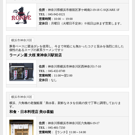
住所
：神奈川県横浜市都筑区茅ケ崎南2-19-18 C-SQUARE 1F
TEL
：045-942-0121
営業時間
：10:00 ～ 19:00
定休日
：月曜日（火曜日不定休）※祝日は休まず営業します。
横浜市神奈川区
豚骨ベースに醤油ダレを使用し、今まで何処にも無かったコクと旨みを強烈に出した
個性のあるスープの家系ラーメンです☆
ラーメン屋 大桜 東神奈川駅前店
住所
：神奈川県横浜市神奈川区西神奈川1-7-10
TEL
：045-432-0749
営業時間
：11:00〜翌2:00
定休日
：なし
横浜市神奈川区
横浜、六角橋の老舗鮨屋「美ゆ喜」新鮮なネタを伝統の技で丁寧に調理しておりま
す。
和食・日本料理店 美ゆ喜鮨
住所
：神奈川県横浜市神奈川区六角橋6-19-17
TEL
：045-481-7250
営業時間
：【ランチ】11:00～14:00