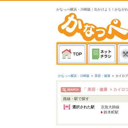
かなっぺ横浜・川崎版｜出かけよう！かなが
かなっぺ横浜・川崎版
>
美容・健康
>
カイロプ
「 美容・健康 > カイロ
路線・駅で探す
選択された駅
京急大師線
鈴木町駅