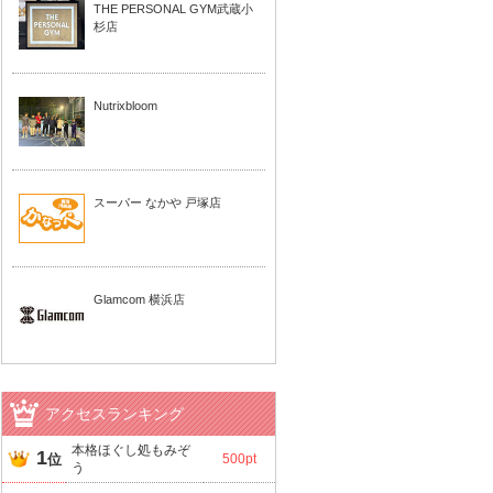
THE PERSONAL GYM武蔵小
杉店
Nutrixbloom
スーパー なかや 戸塚店
Glamcom 横浜店
アクセスランキング
本格ほぐし処もみぞ
1
位
500pt
う