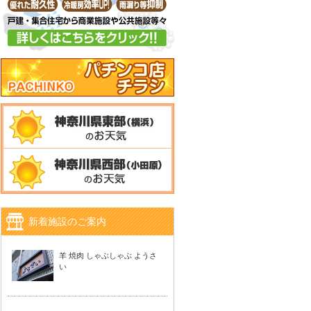
新着施設のご案内
羊 焼肉 しゃぶしゃぶ ようさ
い