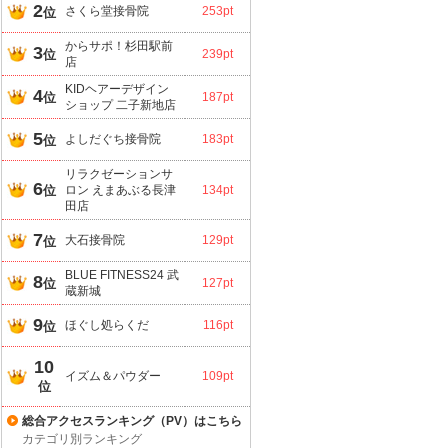
2
さくら堂接骨院
253pt
位
からサポ！杉田駅前
3
位
239pt
店
KIDヘアーデザイン
4
位
187pt
ショップ 二子新地店
5
よしだぐち接骨院
183pt
位
リラクゼーションサ
6
位
ロン えまあぶる長津
134pt
田店
7
大石接骨院
129pt
位
BLUE FITNESS24 武
8
位
127pt
蔵新城
9
ほぐし処らくだ
116pt
位
10
イズム＆パウダー
109pt
位
総合アクセスランキング（PV）はこちら
カテゴリ別ランキング