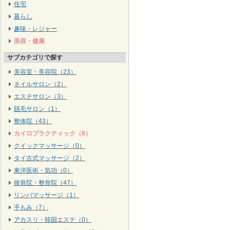
住宅
暮らし
趣味・レジャー
美容・健康
サブカテゴリで探す
美容室・美容院（23）
ネイルサロン（2）
エステサロン（3）
脱毛サロン（1）
整体院（43）
カイロプラクティック（8）
クイックマッサージ（0）
タイ古式マッサージ（2）
東洋医術・気功（0）
接骨院・整骨院（47）
リンパマッサージ（1）
手もみ（7）
アカスリ・韓国エステ（0）