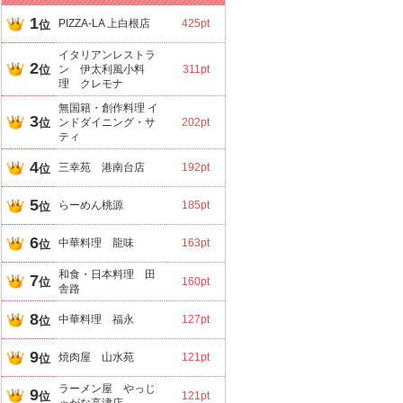
1
PIZZA-LA 上白根店
425pt
位
イタリアンレストラ
2
位
ン 伊太利風小料
311pt
理 クレモナ
無国籍・創作料理 イ
3
位
ンドダイニング・サ
202pt
ティ
4
三幸苑 港南台店
192pt
位
5
らーめん桃源
185pt
位
6
中華料理 龍味
163pt
位
和食・日本料理 田
7
位
160pt
舎路
8
中華料理 福永
127pt
位
9
焼肉屋 山水苑
121pt
位
ラーメン屋 やっじ
9
位
121pt