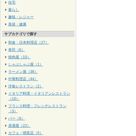
住宅
暮らし
趣味・レジャー
美容・健康
サブカテゴリで探す
和食・日本料理店（27）
寿司（6）
焼肉屋（10）
しゃぶしゃぶ屋（1）
ラーメン屋（36）
中華料理店（44）
洋食レストラン（2）
イタリア料理・イタリアンレストラン
（10）
フランス料理・フレンチレストラン
（3）
バー（6）
居酒屋（22）
カフェ・喫茶店（5）