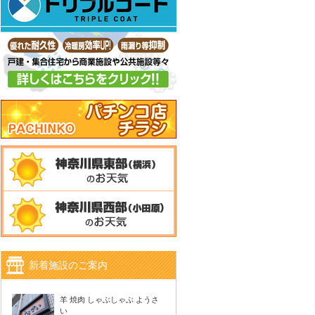
新着施設のご案内
羊 焼肉 しゃぶしゃぶ ようさ
い