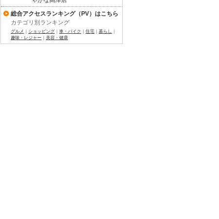
ゃがな高津店
総合アクセスランキング（PV）はこちら
カテゴリ別ランキング
グルメ
｜
ショッピング
｜
車・バイク
｜
住宅
｜
暮らし
｜
趣味・レジャー
｜
美容・健康