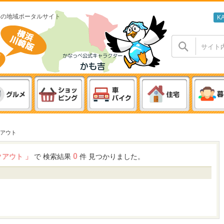
わの地域ポータルサイト
K
アウト
0
クアウト 」
で 検索結果
件 見つかりました。