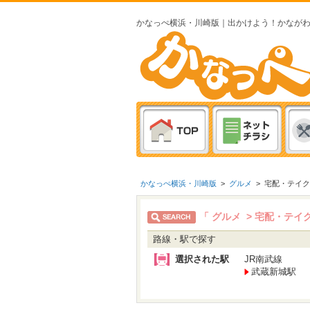
かなっぺ横浜・川崎版｜出かけよう！かなが
かなっぺ横浜・川崎版
>
グルメ
>
宅配・テイク
「 グルメ > 宅配・テイ
路線・駅で探す
選択された駅
JR南武線
武蔵新城駅