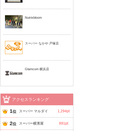
Nutrixbloom
スーパー なかや 戸塚店
Glamcom 横浜店
アクセスランキング
1
スーパー マルダイ
1,294pt
位
2
スーパー横濱屋
891pt
位