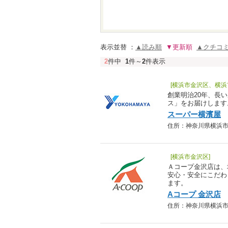
表示並替 ：
▲読み順
▼更新順
▲クチコ
2
件中
1
件～
2
件表示
[横浜市金沢区、横浜
創業明治20年、長
ス」をお届けします
スーパー横濱屋
住所：神奈川県横浜市南区
[横浜市金沢区]
Ａコープ金沢店は、
安心・安全にこだわ
ます。
Aコープ 金沢店
住所：神奈川県横浜市金沢区泥