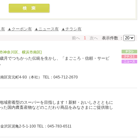
ミ有
▲クーポン有
▲ニュース有
▲チラシ有
前へ
1
次へ
表示件数 ：
市神奈川区、横浜市南区]
い歳月でつちかった伝統を生かし、「まごころ・信頼・サービ
。
宮元町4-93（本社） TEL：045-712-2670
地域密着型のスーパーを目指します！新鮮・おいしさとともに
った国内農畜産物などのこだわり商品をみなさまにご提供致し
亀2-5-1-100 TEL：045-783-6511