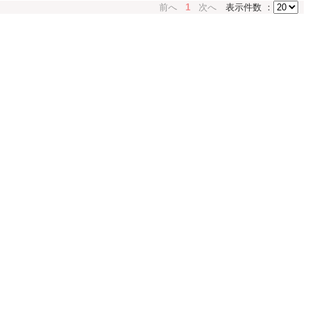
前へ
1
次へ
表示件数 ：