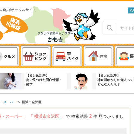
わの地域ポータルサイト
K
【まとめ記事】
【まとめ記事】
街で見つけた面白情報・
神奈川ゆかりの偉人って
雑学
どんな人たち？
・スーパー
>
横浜市金沢区
2
品・スーパー 」
「 横浜市金沢区 」
で 検索結果
件 見つかりまし