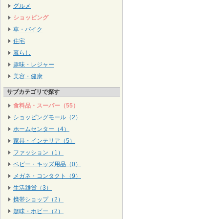
グルメ
ショッピング
車・バイク
住宅
暮らし
趣味・レジャー
美容・健康
サブカテゴリで探す
食料品・スーパー（55）
ショッピングモール（2）
ホームセンター（4）
家具・インテリア（5）
ファッション（1）
ベビー・キッズ用品（0）
メガネ・コンタクト（9）
生活雑貨（3）
携帯ショップ（2）
趣味・ホビー（2）