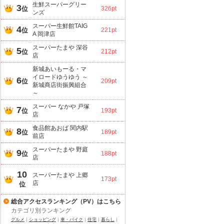
生鮮スーパーグリー
3
位
326pt
ンズ
スーパー生鮮館TAIG
4
位
221pt
A 岡津店
スーパーたまや 深谷
5
位
212pt
店
新城あいもーる・マ
イロードゆうゆう ～
6
位
209pt
新城商店街振興組合
～
スーパー なかや 戸塚
7
位
193pt
店
食品館あおば 関内駅
8
位
189pt
前店
スーパーたまや 野庭
9
位
188pt
店
10
スーパーたまや 上郷
173pt
店
位
総合アクセスランキング（PV）はこちら
カテゴリ別ランキング
グルメ
｜
ショッピング
｜
車・バイク
｜
住宅
｜
暮らし
｜