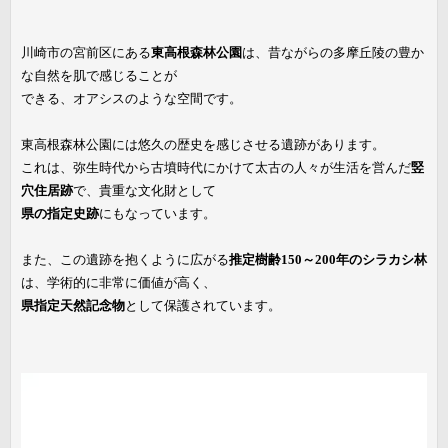
川崎市の宮前区にある
東高根森林公園
は、昔ながらの多摩丘陵の豊か
な自然を肌で感じることが
できる、オアシスのような空間です。
東高根森林公園には悠久の歴史を感じさせる遺跡があります。
これは、弥生時代から古墳時代にかけて太古の人々が生活を営んだ
竪
穴住居跡
で、貴重な文化財として
県の指定史跡
にもなっています。
また、この遺跡を抱くように広がる
推定樹齢150～200年のシラカシ林
は、学術的に非常に価値が高く、
県指定天然記念物
として保護されています。