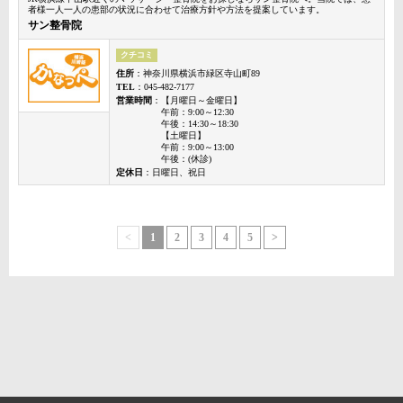
者様一人一人の患部の状況に合わせて治療方針や方法を提案しています。
サン整骨院
クチコミ
住所
：神奈川県横浜市緑区寺山町89
TEL
：045-482-7177
営業時間
：【月曜日～金曜日】
午前：9:00～12:30
午後：14:30～18:30
【土曜日】
午前：9:00～13:00
午後：(休診)
定休日
：日曜日、祝日
<
1
2
3
4
5
>