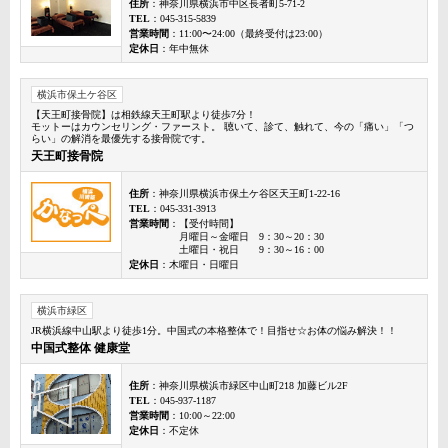
住所
：神奈川県横浜市中区長者町5-71-2
TEL
：045-315-5839
営業時間
：11:00〜24:00（最終受付は23:00）
定休日
：年中無休
横浜市保土ケ谷区
【天王町接骨院】は相鉄線天王町駅より徒歩7分！
モットーはカウンセリング・ファースト。 聴いて、診て、触れて、今の「痛い」「つ
らい」の解消を最優先する接骨院です。
天王町接骨院
住所
：神奈川県横浜市保土ケ谷区天王町1-22-16
TEL
：045-331-3913
営業時間
：【受付時間】
月曜日～金曜日 9：30～20：30
土曜日・祝日 9：30～16：00
定休日
：木曜日・日曜日
横浜市緑区
JR横浜線中山駅より徒歩1分。中国式の本格整体で！目指せ☆お体の悩み解決！！
中国式整体 健康堂
住所
：神奈川県横浜市緑区中山町218 加藤ビル2F
TEL
：045-937-1187
営業時間
：10:00～22:00
定休日
：不定休