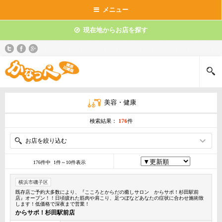
メニュー
現在地からお店を探す
美容・健康
検索結果：
176
件
お店を絞り込む
176件中 1件～10件表示
横浜市磯子区
既存店ご予約大多数により、『こころとからだの癒しサロン からサポ！杉田駅前
店』オープン！！日頃疲れた筋肉や肩こり、足つぼなどあなたの症状に合わせ施術致
します！低価格で深夜まで営業！
からサポ！杉田駅前店