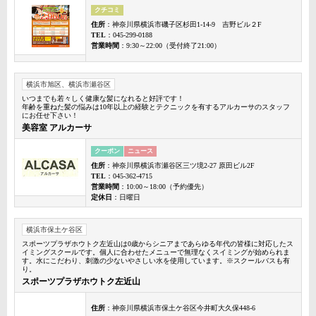
クチコミ
住所
：神奈川県横浜市磯子区杉田1-14-9 吉野ビル２F
TEL
：045-299-0188
営業時間
：9:30～22:00（受付終了21:00）
横浜市旭区、横浜市瀬谷区
いつまでも若々しく健康な髪になれると好評です！
年齢を重ねた髪の悩みは10年以上の経験とテクニックを有するアルカーサのスタッフ
にお任せ下さい！
美容室 アルカーサ
クーポン
ニュース
住所
：神奈川県横浜市瀬谷区三ツ境2-27 原田ビル2F
TEL
：045-362-4715
営業時間
：10:00～18:00（予約優先）
定休日
：日曜日
横浜市保土ケ谷区
スポーツプラザホウトク左近山は0歳からシニアまであらゆる年代の皆様に対応したス
イミングスクールです。個人に合わせたメニューで無理なくスイミングが始められま
す。水にこだわり、刺激の少ないやさしい水を使用しています。※スクールバスも有
り。
スポーツプラザホウトク左近山
住所
：神奈川県横浜市保土ケ谷区今井町大久保448-6