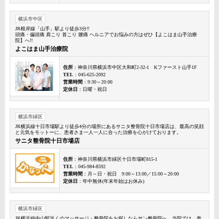
横浜市中区
JR根岸線「山手」駅より徒歩3分!!
頭痛・偏頭痛 肩こり 首こり 腰痛 ヘルニアでお悩みの方はぜひ【よこはま山手治療
院】へ!!
よこはま山手治療院
住所
：神奈川県横浜市中区大和町2-32-1 Kファースト山手1F
TEL
：045-625-2092
営業時間
：9:30～20:00
定休日
：日曜・祝日
横浜市緑区
JR横浜線十日市場駅より徒歩4分の場所にあるサニタ整骨院十日市場店は、最高の笑顔
と元気をモットーに、患者さま一人一人に合った治療を心がけております。
サニタ整骨院十日市場店
住所
：神奈川県横浜市緑区十日市場町815-1
TEL
：045-984-8592
営業時間
：月～日・祝日 9:00～13:00／15:00～20:00
定休日
：年中無休(年末年始はお休み)
横浜市緑区
JR横浜線中山駅近くのマッサージ・整骨院をお探しならサン整骨院へ。当院では、患