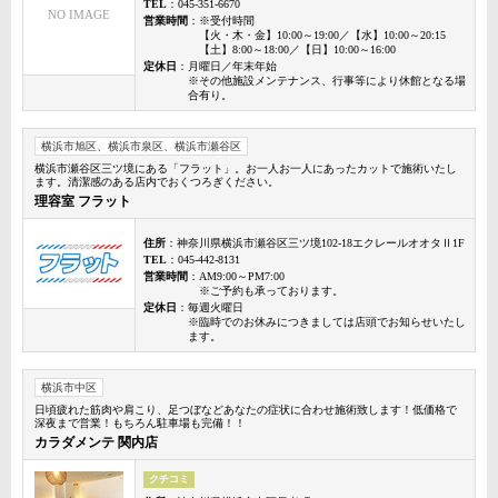
TEL
：045-351-6670
NO IMAGE
営業時間
：※受付時間
【火・木・金】10:00～19:00／【水】10:00～20:15
【土】8:00～18:00／【日】10:00～16:00
定休日
：月曜日／年末年始
※その他施設メンテナンス、行事等により休館となる場
合有り。
横浜市旭区、横浜市泉区、横浜市瀬谷区
横浜市瀬谷区三ツ境にある「フラット」。お一人お一人にあったカットで施術いたし
ます。清潔感のある店内でおくつろぎください。
理容室 フラット
住所
：神奈川県横浜市瀬谷区三ツ境102-18エクレールオオタⅡ1F
TEL
：045-442-8131
営業時間
：AM9:00～PM7:00
※ご予約も承っております。
定休日
：毎週火曜日
※臨時でのお休みにつきましては店頭でお知らせいたし
ます。
横浜市中区
日頃疲れた筋肉や肩こり、足つぼなどあなたの症状に合わせ施術致します！低価格で
深夜まで営業！もちろん駐車場も完備！！
カラダメンテ 関内店
クチコミ