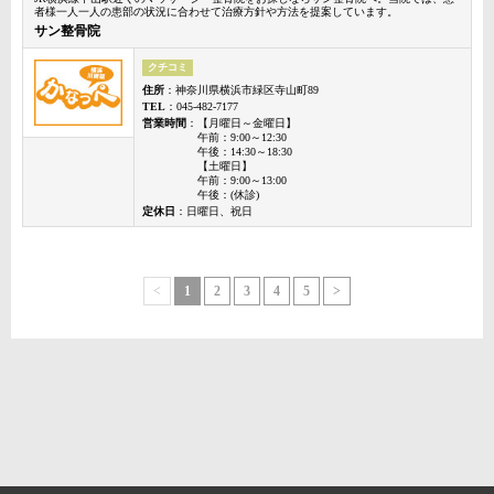
者様一人一人の患部の状況に合わせて治療方針や方法を提案しています。
サン整骨院
クチコミ
住所
：神奈川県横浜市緑区寺山町89
TEL
：045-482-7177
営業時間
：【月曜日～金曜日】
午前：9:00～12:30
午後：14:30～18:30
【土曜日】
午前：9:00～13:00
午後：(休診)
定休日
：日曜日、祝日
<
1
2
3
4
5
>