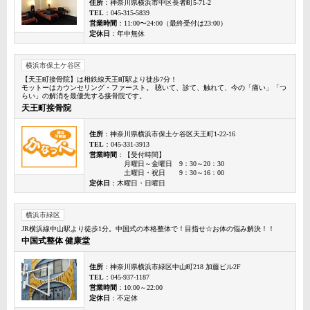
住所
：神奈川県横浜市中区長者町5-71-2
TEL
：045-315-5839
営業時間
：11:00〜24:00（最終受付は23:00）
定休日
：年中無休
横浜市保土ケ谷区
【天王町接骨院】は相鉄線天王町駅より徒歩7分！
モットーはカウンセリング・ファースト。 聴いて、診て、触れて、今の「痛い」「つ
らい」の解消を最優先する接骨院です。
天王町接骨院
住所
：神奈川県横浜市保土ケ谷区天王町1-22-16
TEL
：045-331-3913
営業時間
：【受付時間】
月曜日～金曜日 9：30～20：30
土曜日・祝日 9：30～16：00
定休日
：木曜日・日曜日
横浜市緑区
JR横浜線中山駅より徒歩1分。中国式の本格整体で！目指せ☆お体の悩み解決！！
中国式整体 健康堂
住所
：神奈川県横浜市緑区中山町218 加藤ビル2F
TEL
：045-937-1187
営業時間
：10:00～22:00
定休日
：不定休