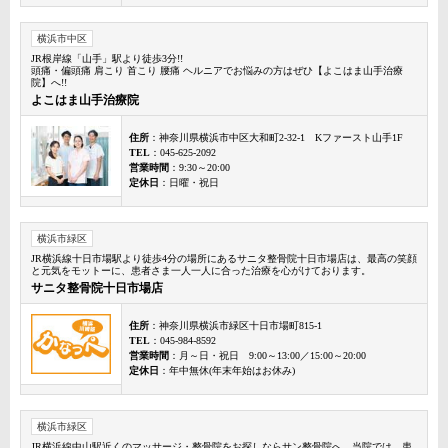
横浜市中区
JR根岸線「山手」駅より徒歩3分!!
頭痛・偏頭痛 肩こり 首こり 腰痛 ヘルニアでお悩みの方はぜひ【よこはま山手治療
院】へ!!
よこはま山手治療院
住所
：神奈川県横浜市中区大和町2-32-1 Kファースト山手1F
TEL
：045-625-2092
営業時間
：9:30～20:00
定休日
：日曜・祝日
横浜市緑区
JR横浜線十日市場駅より徒歩4分の場所にあるサニタ整骨院十日市場店は、最高の笑顔
と元気をモットーに、患者さま一人一人に合った治療を心がけております。
サニタ整骨院十日市場店
住所
：神奈川県横浜市緑区十日市場町815-1
TEL
：045-984-8592
営業時間
：月～日・祝日 9:00～13:00／15:00～20:00
定休日
：年中無休(年末年始はお休み)
横浜市緑区
JR横浜線中山駅近くのマッサージ・整骨院をお探しならサン整骨院へ。当院では、患