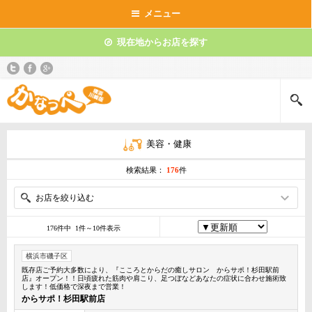
メニュー
現在地からお店を探す
美容・健康
検索結果：
176
件
お店を絞り込む
176件中 1件～10件表示
横浜市磯子区
既存店ご予約大多数により、『こころとからだの癒しサロン からサポ！杉田駅前
店』オープン！！日頃疲れた筋肉や肩こり、足つぼなどあなたの症状に合わせ施術致
します！低価格で深夜まで営業！
からサポ！杉田駅前店