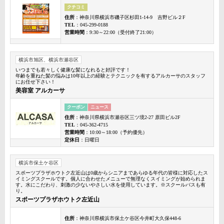
クチコミ
住所
：神奈川県横浜市磯子区杉田1-14-9 吉野ビル２F
TEL
：045-299-0188
営業時間
：9:30～22:00（受付終了21:00）
横浜市旭区、横浜市瀬谷区
いつまでも若々しく健康な髪になれると好評です！
年齢を重ねた髪の悩みは10年以上の経験とテクニックを有するアルカーサのスタッフ
にお任せ下さい！
美容室 アルカーサ
クーポン
ニュース
住所
：神奈川県横浜市瀬谷区三ツ境2-27 原田ビル2F
TEL
：045-362-4715
営業時間
：10:00～18:00（予約優先）
定休日
：日曜日
横浜市保土ケ谷区
スポーツプラザホウトク左近山は0歳からシニアまであらゆる年代の皆様に対応したス
イミングスクールです。個人に合わせたメニューで無理なくスイミングが始められま
す。水にこだわり、刺激の少ないやさしい水を使用しています。※スクールバスも有
り。
スポーツプラザホウトク左近山
住所
：神奈川県横浜市保土ケ谷区今井町大久保448-6