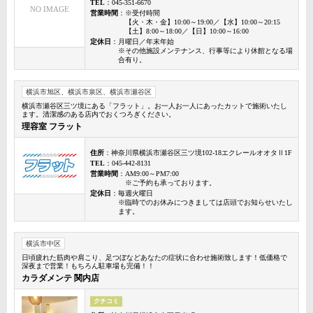
TEL
：045-351-6670
NO IMAGE
営業時間
：※受付時間
【火・木・金】10:00～19:00／【水】10:00～20:15
【土】8:00～18:00／【日】10:00～16:00
定休日
：月曜日／年末年始
※その他施設メンテナンス、行事等により休館となる場
合有り。
横浜市旭区、横浜市泉区、横浜市瀬谷区
横浜市瀬谷区三ツ境にある「フラット」。お一人お一人にあったカットで施術いたし
ます。清潔感のある店内でおくつろぎください。
理容室 フラット
住所
：神奈川県横浜市瀬谷区三ツ境102-18エクレールオオタⅡ1F
TEL
：045-442-8131
営業時間
：AM9:00～PM7:00
※ご予約も承っております。
定休日
：毎週火曜日
※臨時でのお休みにつきましては店頭でお知らせいたし
ます。
横浜市中区
日頃疲れた筋肉や肩こり、足つぼなどあなたの症状に合わせ施術致します！低価格で
深夜まで営業！もちろん駐車場も完備！！
カラダメンテ 関内店
クチコミ