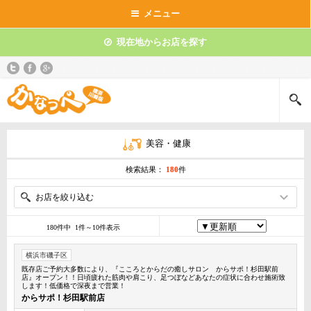
メニュー
現在地からお店を探す
美容・健康
検索結果：
180
件
お店を絞り込む
180件中 1件～10件表示
横浜市磯子区
既存店ご予約大多数により、『こころとからだの癒しサロン からサポ！杉田駅前
店』オープン！！日頃疲れた筋肉や肩こり、足つぼなどあなたの症状に合わせ施術致
します！低価格で深夜まで営業！
からサポ！杉田駅前店