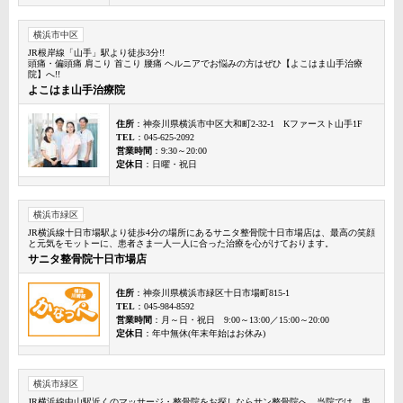
横浜市中区
JR根岸線「山手」駅より徒歩3分!!
頭痛・偏頭痛 肩こり 首こり 腰痛 ヘルニアでお悩みの方はぜひ【よこはま山手治療
院】へ!!
よこはま山手治療院
住所
：神奈川県横浜市中区大和町2-32-1 Kファースト山手1F
TEL
：045-625-2092
営業時間
：9:30～20:00
定休日
：日曜・祝日
横浜市緑区
JR横浜線十日市場駅より徒歩4分の場所にあるサニタ整骨院十日市場店は、最高の笑顔
と元気をモットーに、患者さま一人一人に合った治療を心がけております。
サニタ整骨院十日市場店
住所
：神奈川県横浜市緑区十日市場町815-1
TEL
：045-984-8592
営業時間
：月～日・祝日 9:00～13:00／15:00～20:00
定休日
：年中無休(年末年始はお休み)
横浜市緑区
JR横浜線中山駅近くのマッサージ・整骨院をお探しならサン整骨院へ。当院では、患