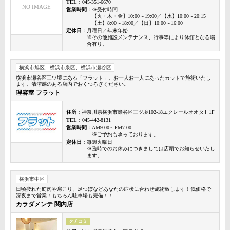
TEL
：045-351-6670
NO IMAGE
営業時間
：※受付時間
【火・木・金】10:00～19:00／【水】10:00～20:15
【土】8:00～18:00／【日】10:00～16:00
定休日
：月曜日／年末年始
※その他施設メンテナンス、行事等により休館となる場
合有り。
横浜市旭区、横浜市泉区、横浜市瀬谷区
横浜市瀬谷区三ツ境にある「フラット」。お一人お一人にあったカットで施術いたし
ます。清潔感のある店内でおくつろぎください。
理容室 フラット
住所
：神奈川県横浜市瀬谷区三ツ境102-18エクレールオオタⅡ1F
TEL
：045-442-8131
営業時間
：AM9:00～PM7:00
※ご予約も承っております。
定休日
：毎週火曜日
※臨時でのお休みにつきましては店頭でお知らせいたし
ます。
横浜市中区
日頃疲れた筋肉や肩こり、足つぼなどあなたの症状に合わせ施術致します！低価格で
深夜まで営業！もちろん駐車場も完備！！
カラダメンテ 関内店
クチコミ