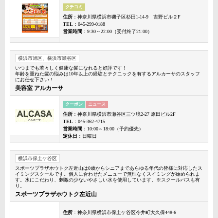
クチコミ
住所
：神奈川県横浜市磯子区杉田1-14-9 吉野ビル２F
TEL
：045-299-0188
営業時間
：9:30～22:00（受付終了21:00）
横浜市旭区、横浜市瀬谷区
いつまでも若々しく健康な髪になれると好評です！
年齢を重ねた髪の悩みは10年以上の経験とテクニックを有するアルカーサのスタッフ
にお任せ下さい！
美容室 アルカーサ
クーポン
ニュース
住所
：神奈川県横浜市瀬谷区三ツ境2-27 原田ビル2F
TEL
：045-362-4715
営業時間
：10:00～18:00（予約優先）
定休日
：日曜日
横浜市保土ケ谷区
スポーツプラザホウトク左近山は0歳からシニアまであらゆる年代の皆様に対応したス
イミングスクールです。個人に合わせたメニューで無理なくスイミングが始められま
す。水にこだわり、刺激の少ないやさしい水を使用しています。※スクールバスも有
り。
スポーツプラザホウトク左近山
住所
：神奈川県横浜市保土ケ谷区今井町大久保448-6