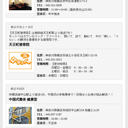
住所
：神奈川県横浜市中区長者町5-71-2
TEL
：045-315-5839
営業時間
：11:00〜24:00（最終受付は23:00）
定休日
：年中無休
横浜市保土ケ谷区
【天王町接骨院】は相鉄線天王町駅より徒歩7分！
モットーはカウンセリング・ファースト。 聴いて、診て、触れて、今の「痛い」「つ
らい」の解消を最優先する接骨院です。
天王町接骨院
住所
：神奈川県横浜市保土ケ谷区天王町1-22-16
TEL
：045-331-3913
営業時間
：【受付時間】
月曜日～金曜日 9：30～20：30
土曜日・祝日 9：30～16：00
定休日
：木曜日・日曜日
横浜市緑区
JR横浜線中山駅より徒歩1分。中国式の本格整体で！目指せ☆お体の悩み解決！！
中国式整体 健康堂
住所
：神奈川県横浜市緑区中山町218 加藤ビル2F
TEL
：045-937-1187
営業時間
：10:00～22:00
定休日
：不定休