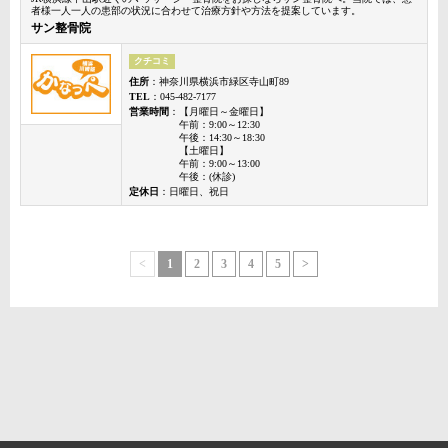
者様一人一人の患部の状況に合わせて治療方針や方法を提案しています。
サン整骨院
クチコミ
住所
：神奈川県横浜市緑区寺山町89
TEL
：045-482-7177
営業時間
：【月曜日～金曜日】
午前：9:00～12:30
午後：14:30～18:30
【土曜日】
午前：9:00～13:00
午後：(休診)
定休日
：日曜日、祝日
<
1
2
3
4
5
>