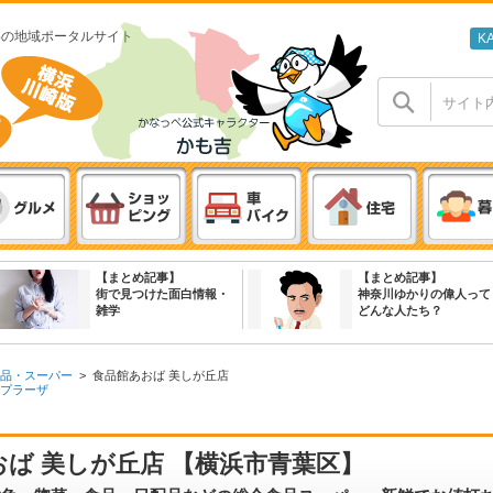
わの地域ポータルサイト
K
【まとめ記事】
【まとめ記事】
街で見つけた面白情報・
神奈川ゆかりの偉人って
雑学
どんな人たち？
品・スーパー
>
食品館あおば 美しが丘店
プラーザ
ば 美しが丘店 【横浜市青葉区】