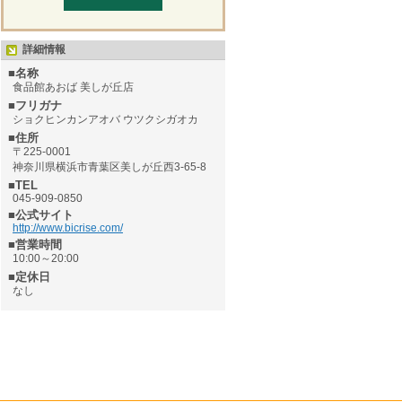
詳細情報
■名称
食品館あおば 美しが丘店
■フリガナ
ショクヒンカンアオバ ウツクシガオカ
■住所
〒225-0001
神奈川県横浜市青葉区美しが丘西3-65-8
■TEL
045-909-0850
■公式サイト
http://www.bicrise.com/
■営業時間
10:00～20:00
■定休日
なし