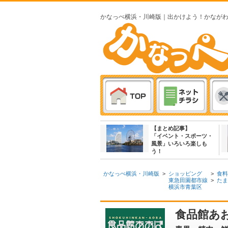
かなっぺ横浜・川崎版｜出かけよう！かなが
【まとめ記事】
「イベント・スポーツ・
風景」いろいろ楽しも
う！
かなっぺ横浜・川崎版
>
ショッピング
>
食料
東急田園都市線
>
たま
横浜市青葉区
食品館あお