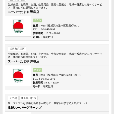
生鮮食品、お惣菜、お酒、生活用品、豊富な品揃え。地域一番店となるべくサービ
ス、価格に常に挑戦しております。
スーパーたまや 野庭店
チラシ
住所
：神奈川県横浜市港南区野庭町637-2
TEL
：045-845-2695
営業時間
：10:00～20:00
定休日
：年間数日
横浜市戸塚区
生鮮食品、お惣菜、お酒、生活用品、豊富な品揃え。地域一番店となるべくサービ
ス、価格に常に挑戦しております。
スーパーたまや 深谷店
チラシ
住所
：神奈川県横浜市戸塚区深谷町1404-1
TEL
：045-858-5071
営業時間
：9:30～20:00
定休日
：年間数日
その他
埼玉県川口市
リーズナブルな価格と新鮮さが売りの、農家が経営する人気のスーパー
生鮮スーパーグリーンズ