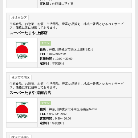
定休日
：休館日に準ずる
横浜市栄区
生鮮食品、お惣菜、お酒、生活用品、豊富な品揃え。地域一番店となるべくサービ
ス、価格に常に挑戦しております。
スーパーたまや 上郷店
チラシ
住所
：神奈川県横浜市栄区上郷町182-1
TEL
：045-896-2531
営業時間
：10:00～20:00
定休日
：年間数日
横浜市港南区
生鮮食品、お惣菜、お酒、生活用品、豊富な品揃え。地域一番店となるべくサービ
ス、価格に常に挑戦しております。
スーパーたまや 港南台店
チラシ
住所
：神奈川県横浜市港南区港南台6-12-5
TEL
：045-834-2102
営業時間
：9:30～20:00
定休日
：年間数日
横浜市港南区