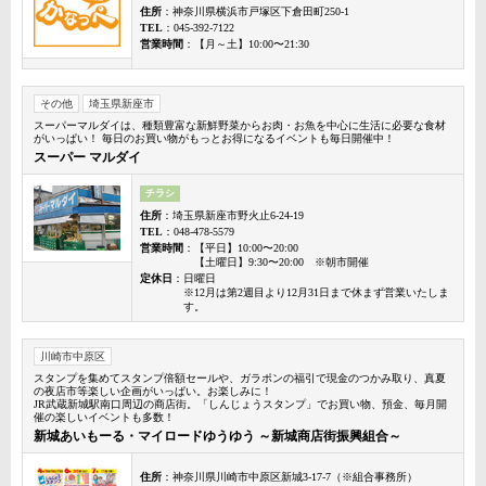
住所
：神奈川県横浜市戸塚区下倉田町250-1
TEL
：045-392-7122
営業時間
：【月～土】10:00〜21:30
その他
埼玉県新座市
スーパーマルダイは、種類豊富な新鮮野菜からお肉・お魚を中心に生活に必要な食材
がいっぱい！ 毎日のお買い物がもっとお得になるイベントも毎日開催中！
スーパー マルダイ
チラシ
住所
：埼玉県新座市野火止6-24-19
TEL
：048-478-5579
営業時間
：【平日】10:00〜20:00
【土曜日】9:30〜20:00 ※朝市開催
定休日
：日曜日
※12月は第2週目より12月31日まで休まず営業いたしま
す。
川崎市中原区
スタンプを集めてスタンプ倍額セールや、ガラポンの福引で現金のつかみ取り、真夏
の夜店市等楽しい企画がいっぱい。お楽しみに！
JR武蔵新城駅南口周辺の商店街。「しんじょうスタンプ」でお買い物、預金、毎月開
催の楽しいイベントも多数！
新城あいもーる・マイロードゆうゆう ～新城商店街振興組合～
住所
：神奈川県川崎市中原区新城3-17-7（※組合事務所）