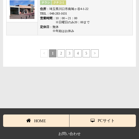
チラシ
クチコミ
住所
：埼玉県川口市南鳩ヶ谷4-1-22
TEL
：048-283-1631
営業時間
：10：00～21：00
※日曜日のみ20：00まで
定休日
：無休
※年始はお休み
<
1
2
3
4
5
>
PCサイト
HOME
お問い合わせ