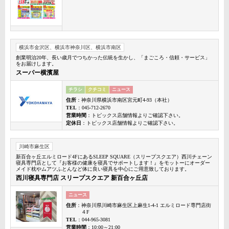
横浜市金沢区、横浜市神奈川区、横浜市南区
創業明治20年、長い歳月でつちかった伝統を生かし、「まごころ・信頼・サービス」
をお届けします。
スーパー横濱屋
チラシ
クチコミ
ニュース
住所
：神奈川県横浜市南区宮元町4-93（本社）
TEL
：045-712-2670
営業時間
：トピックス店舗情報よりご確認下さい。
定休日
：トピックス店舗情報よりご確認下さい。
川崎市麻生区
新百合ヶ丘エルミロード4FにあるSLEEP SQUARE（スリープスクエア）西川チェーン
寝具専門店として『お客様の健康を寝具でサポートします！』をモットーにオーダー
メイド枕やムアツふとんなど体に良い寝具を中心にご用意致しております。
西川寝具専門店 スリープスクエア 新百合ヶ丘店
ニュース
住所
：神奈川県川崎市麻生区上麻生1-4-1 エルミロード専門店街
４F
TEL
：044-965-3081
営業時間
：10:00～21:00