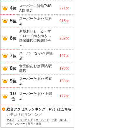
スーパー生鮮館TAIG
4
位
221pt
A 岡津店
スーパーたまや 深谷
5
位
215pt
店
新城あいもーる・マ
イロードゆうゆう ～
6
位
209pt
新城商店街振興組合
～
スーパー なかや 戸塚
7
位
197pt
店
食品館あおば 関内駅
8
位
190pt
前店
スーパーたまや 野庭
9
位
188pt
店
10
スーパーたまや 上郷
177pt
店
位
総合アクセスランキング（PV）はこちら
カテゴリ別ランキング
グルメ
｜
ショッピング
｜
車・バイク
｜
住宅
｜
暮らし
｜
趣味・レジャー
｜
美容・健康