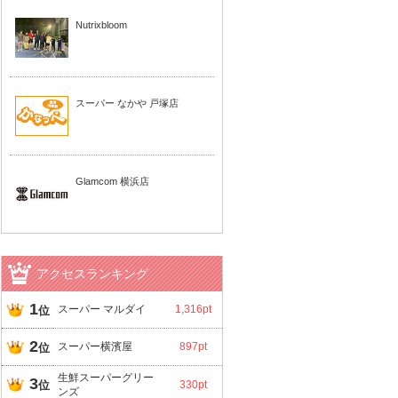
Nutrixbloom
スーパー なかや 戸塚店
Glamcom 横浜店
アクセスランキング
1
スーパー マルダイ
1,316pt
位
2
スーパー横濱屋
897pt
位
生鮮スーパーグリー
3
位
330pt
ンズ