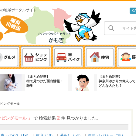
わの地域ポータルサイト
K
【まとめ記事】
【まとめ記事】
街で見つけた面白情報・
神奈川ゆかりの偉人って
雑学
どんな人たち？
ピングモール
2
ッピングモール 」
で 検索結果
件 見つかりました。
｜
車・バイク（19）
｜
住宅（10）
｜
暮らし（54）
｜
趣味・レジャー（38）