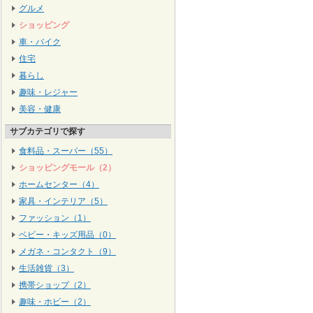
グルメ
ショッピング
車・バイク
住宅
暮らし
趣味・レジャー
美容・健康
サブカテゴリで探す
食料品・スーパー（55）
ショッピングモール（2）
ホームセンター（4）
家具・インテリア（5）
ファッション（1）
ベビー・キッズ用品（0）
メガネ・コンタクト（9）
生活雑貨（3）
携帯ショップ（2）
趣味・ホビー（2）