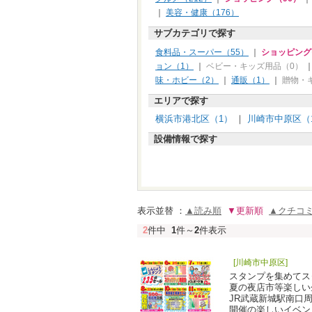
｜
美容・健康（176）
サブカテゴリで探す
食料品・スーパー（55）
｜
ショッピング
ョン（1）
｜
ベビー・キッズ用品（0）
味・ホビー（2）
｜
通販（1）
｜
贈物・
エリアで探す
横浜市港北区（1）
｜
川崎市中原区（
設備情報で探す
表示並替 ：
▲読み順
▼更新順
▲クチコ
2
件中
1
件～
2
件表示
[川崎市中原区]
スタンプを集めてス
夏の夜店市等楽しい
JR武蔵新城駅南口
開催の楽しいイベン