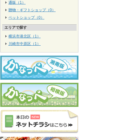
通販（1）
贈物・ギフトショップ（0）
ペットショップ（0）
エリアで探す
横浜市港北区（1）
川崎市中原区（1）