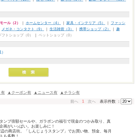
モール（2）
｜
ホームセンター（4）
｜
家具・インテリア（5）
｜
ファッシ
｜
メガネ・コンタクト（9）
｜
生活雑貨（3）
｜
携帯ショップ（2）
｜
趣
ギフトショップ（0）
｜
ペットショップ（0）
1）
ミ有
▲クーポン有
▲ニュース有
▲チラシ有
前へ
1
次へ
表示件数 ：
タンプ倍額セールや、ガラポンの福引で現金のつかみ取り、真
企画がいっぱい。お楽しみに！
周辺の商店街。「しんじょうスタンプ」でお買い物、預金、毎月
トも多数！