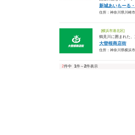
新城あいもーる・
住所：神奈川県川崎市中
[横浜市港北区]
鶴見川に囲まれた、
大曽根商店街
住所：神奈川県横浜市港北区
2
件中
1
件～
2
件表示