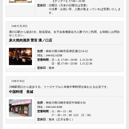
【ディナー】17:00～22:00
定休日
：日曜日（月末の日曜日は営業）
※法事・お祝い等、人数が集まっていれば営業いたしま
す。
川崎市高津区
溝の口駅から徒歩1分。歓送迎会、女子会各種宴会大人数でのご利用、お気軽にお問合
せください。
炭火焼肉酒房 雷音 溝ノ口店
住所
：神奈川県川崎市高津区溝口2-6-22
TEL
：044-812-0298
営業時間
：月～土 17:00～24:00 L.O.23:30
日・祝 17:00～23:00 L.O.22:30
定休日
：無休
川崎市幸区
川崎駅西口から徒歩５分。リーズナブルに本格中華料理を味わえるお店です。
中国料理 長城
住所
：神奈川県川崎市幸区中幸町4-50
TEL
：044-544-4596
営業時間
：11：00～15：00
17：30～23：00（LO 22：30）
定休日
：無休（正月を除く）