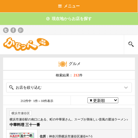
メニュー
現在地からお店を探す
グルメ
検索結果：
212
件
お店を絞り込む
212件中 1件～10件表示
横浜市瀬谷区
横浜市瀬谷駅の南口にある、町の中華屋さん。スープが美味しい昔風の醤油ラーメン♪
中華料理 三十一番
住所
：神奈川県横浜市瀬谷区瀬谷4-7-5