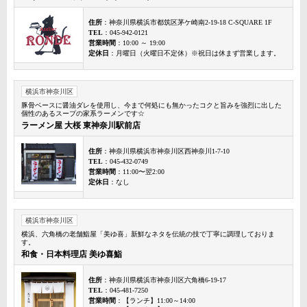
住所
：神奈川県横浜市都筑区茅ケ崎南2-19-18 C-SQUARE 1F
TEL
：045-942-0121
営業時間
：10:00 ～ 19:00
定休日
：月曜日（火曜日不定休）※祝日は休まず営業します。
横浜市神奈川区
豚骨ベースに醤油ダレを使用し、今まで何処にも無かったコクと旨みを強烈に出した
個性のあるスープの家系ラーメンです☆
ラーメン屋 大桜 東神奈川駅前店
住所
：神奈川県横浜市神奈川区西神奈川1-7-10
TEL
：045-432-0749
営業時間
：11:00〜翌2:00
定休日
：なし
横浜市神奈川区
横浜、六角橋の老舗鮨屋「美ゆ喜」新鮮なネタを伝統の技で丁寧に調理しておりま
す。
和食・日本料理店 美ゆ喜鮨
住所
：神奈川県横浜市神奈川区六角橋6-19-17
TEL
：045-481-7250
営業時間
：【ランチ】11:00～14:00