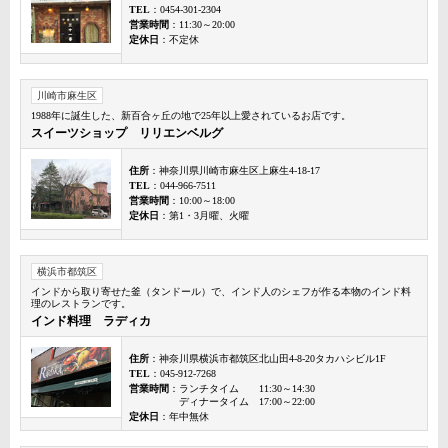
TEL
：0454-301-2304
営業時間
：11:30～20:00
定休日
：不定休
川崎市麻生区
1988年に誕生した、新百合ヶ丘の地で25年以上愛されているお店です。
スイーツショップ リリエンベルグ
住所
：神奈川県川崎市麻生区上麻生4-18-17
TEL
：044-966-7511
営業時間
：10:00～18:00
定休日
：第1・3月曜、火曜
横浜市都筑区
インドから取り寄せた釜（タンドール）で、インド人のシェフが作る本物のインド料
理のレストランです。
インド料理 ラディカ
住所
：神奈川県横浜市都筑区北山田4-8-20タカハシビル1F
TEL
：045-912-7268
営業時間
：ランチタイム 11:30～14:30
ディナータイム 17:00～22:00
定休日
：年中無休