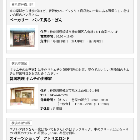
横浜市神奈川区
東白楽駅から徒歩3分ほど、普段使いにピッタリ！商店街の一角にある可愛らしい佇ま
いの町のパン屋さん。
ベーカリー パン工房る・ぱん
住所
：神奈川県横浜市神奈川区六角橋1-8-4 山室ビル 1F
営業時間
：10:00～19:00
定休日
：毎週日曜日・第1月曜日・第3月曜日
横浜市旭区
【キムチの由季家】は手作りキムチと韓国料理のお店。安心でおいしい!無添加のキム
チと韓国料理をお楽しみください♪
韓国料理 キムチの由季家
住所
：神奈川県横浜市旭区上白根1-2-1-101
TEL
：045-744-7228
営業時間
：【キムチ・惣菜の販売】10:00～20:00
【ご飲食】 11:00～20:00（L.O19:00）
定休日
：月曜日
横浜市都筑区
エクレア好きなら一度は食べておきたい外はサックサック、中のクリームはとろ～り
の5種類のエクレア♪可愛らしい赤い外壁が目印。
スイーツショップ アトリエロンド