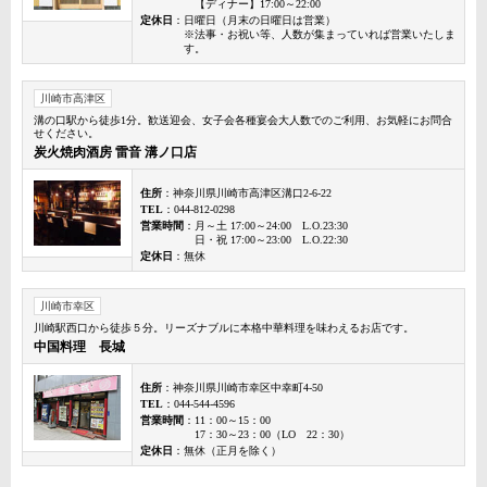
【ディナー】17:00～22:00
定休日
：日曜日（月末の日曜日は営業）
※法事・お祝い等、人数が集まっていれば営業いたしま
す。
川崎市高津区
溝の口駅から徒歩1分。歓送迎会、女子会各種宴会大人数でのご利用、お気軽にお問合
せください。
炭火焼肉酒房 雷音 溝ノ口店
住所
：神奈川県川崎市高津区溝口2-6-22
TEL
：044-812-0298
営業時間
：月～土 17:00～24:00 L.O.23:30
日・祝 17:00～23:00 L.O.22:30
定休日
：無休
川崎市幸区
川崎駅西口から徒歩５分。リーズナブルに本格中華料理を味わえるお店です。
中国料理 長城
住所
：神奈川県川崎市幸区中幸町4-50
TEL
：044-544-4596
営業時間
：11：00～15：00
17：30～23：00（LO 22：30）
定休日
：無休（正月を除く）