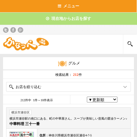
メニュー
現在地からお店を探す
グルメ
検索結果：
212
件
お店を絞り込む
212件中 1件～10件表示
横浜市瀬谷区
横浜市瀬谷駅の南口にある、町の中華屋さん。スープが美味しい昔風の醤油ラーメン♪
中華料理 三十一番
住所
：神奈川県横浜市瀬谷区瀬谷4-7-5