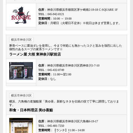
住所
：神奈川県横浜市都筑区茅ケ崎南2-19-18 C-SQUARE 1F
TEL
：045-942-0121
営業時間
：10:00 ～ 19:00
定休日
：月曜日（火曜日不定休）※祝日は休まず営業します。
横浜市神奈川区
豚骨ベースに醤油ダレを使用し、今まで何処にも無かったコクと旨みを強烈に出した
個性のあるスープの家系ラーメンです☆
ラーメン屋 大桜 東神奈川駅前店
住所
：神奈川県横浜市神奈川区西神奈川1-7-10
TEL
：045-432-0749
営業時間
：11:00〜翌2:00
定休日
：なし
横浜市神奈川区
横浜、六角橋の老舗鮨屋「美ゆ喜」新鮮なネタを伝統の技で丁寧に調理しておりま
す。
和食・日本料理店 美ゆ喜鮨
住所
：神奈川県横浜市神奈川区六角橋6-19-17
TEL
：045-481-7250
営業時間
：【ランチ】11:00～14:00