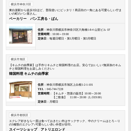
横浜市神奈川区
東白楽駅から徒歩3分ほど、普段使いにピッタリ！商店街の一角にある可愛らしい佇ま
いの町のパン屋さん。
ベーカリー パン工房る・ぱん
住所
：神奈川県横浜市神奈川区六角橋1-8-4 山室ビル 1F
営業時間
：10:00～19:00
定休日
：毎週日曜日・第1月曜日・第3月曜日
横浜市旭区
【キムチの由季家】は手作りキムチと韓国料理のお店。安心でおいしい!無添加のキム
チと韓国料理をお楽しみください♪
韓国料理 キムチの由季家
住所
：神奈川県横浜市旭区上白根1-2-1-101
TEL
：045-744-7228
営業時間
：【キムチ・惣菜の販売】10:00～20:00
【ご飲食】 11:00～20:00（L.O19:00）
定休日
：月曜日
横浜市都筑区
エクレア好きなら一度は食べておきたい外はサックサック、中のクリームはとろ～り
の5種類のエクレア♪可愛らしい赤い外壁が目印。
スイーツショップ アトリエロンド