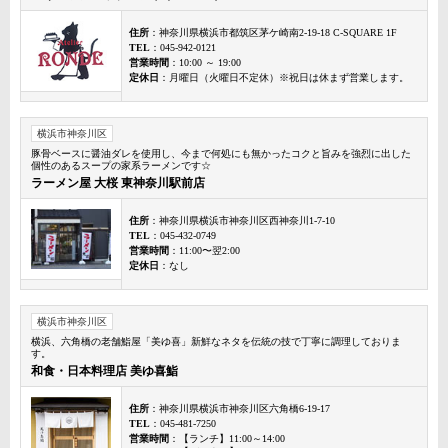
住所
：神奈川県横浜市都筑区茅ケ崎南2-19-18 C-SQUARE 1F
TEL
：045-942-0121
営業時間
：10:00 ～ 19:00
定休日
：月曜日（火曜日不定休）※祝日は休まず営業します。
横浜市神奈川区
豚骨ベースに醤油ダレを使用し、今まで何処にも無かったコクと旨みを強烈に出した
個性のあるスープの家系ラーメンです☆
ラーメン屋 大桜 東神奈川駅前店
住所
：神奈川県横浜市神奈川区西神奈川1-7-10
TEL
：045-432-0749
営業時間
：11:00〜翌2:00
定休日
：なし
横浜市神奈川区
横浜、六角橋の老舗鮨屋「美ゆ喜」新鮮なネタを伝統の技で丁寧に調理しておりま
す。
和食・日本料理店 美ゆ喜鮨
住所
：神奈川県横浜市神奈川区六角橋6-19-17
TEL
：045-481-7250
営業時間
：【ランチ】11:00～14:00