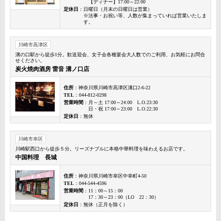
【ディナー】17:00～22:00
定休日
：日曜日（月末の日曜日は営業）
※法事・お祝い等、人数が集まっていれば営業いたしま
す。
川崎市高津区
溝の口駅から徒歩1分。歓送迎会、女子会各種宴会大人数でのご利用、お気軽にお問合
せください。
炭火焼肉酒房 雷音 溝ノ口店
住所
：神奈川県川崎市高津区溝口2-6-22
TEL
：044-812-0298
営業時間
：月～土 17:00～24:00 L.O.23:30
日・祝 17:00～23:00 L.O.22:30
定休日
：無休
川崎市幸区
川崎駅西口から徒歩５分。リーズナブルに本格中華料理を味わえるお店です。
中国料理 長城
住所
：神奈川県川崎市幸区中幸町4-50
TEL
：044-544-4596
営業時間
：11：00～15：00
17：30～23：00（LO 22：30）
定休日
：無休（正月を除く）