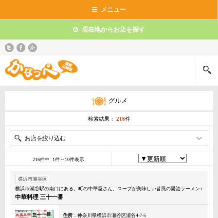
メニュー
現在地からお店を探す
グルメ
検索結果：
216
件
お店を絞り込む
216件中 1件～10件表示
横浜市瀬谷区
横浜市瀬谷駅の南口にある、町の中華屋さん。スープが美味しい昔風の醤油ラーメン♪
中華料理 三十一番
住所
：神奈川県横浜市瀬谷区瀬谷4-7-5