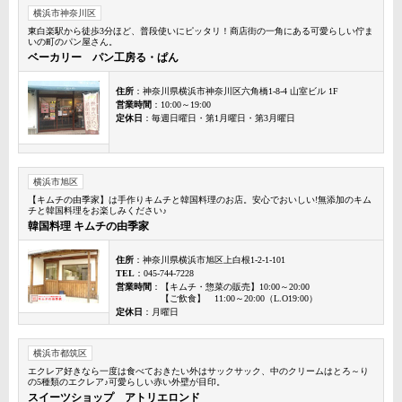
横浜市神奈川区
東白楽駅から徒歩3分ほど、普段使いにピッタリ！商店街の一角にある可愛らしい佇ま
いの町のパン屋さん。
ベーカリー パン工房る・ぱん
住所
：神奈川県横浜市神奈川区六角橋1-8-4 山室ビル 1F
営業時間
：10:00～19:00
定休日
：毎週日曜日・第1月曜日・第3月曜日
横浜市旭区
【キムチの由季家】は手作りキムチと韓国料理のお店。安心でおいしい!無添加のキム
チと韓国料理をお楽しみください♪
韓国料理 キムチの由季家
住所
：神奈川県横浜市旭区上白根1-2-1-101
TEL
：045-744-7228
営業時間
：【キムチ・惣菜の販売】10:00～20:00
【ご飲食】 11:00～20:00（L.O19:00）
定休日
：月曜日
横浜市都筑区
エクレア好きなら一度は食べておきたい外はサックサック、中のクリームはとろ～り
の5種類のエクレア♪可愛らしい赤い外壁が目印。
スイーツショップ アトリエロンド