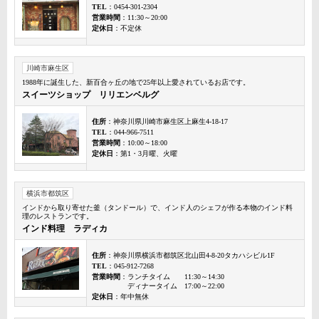
TEL
：0454-301-2304
営業時間
：11:30～20:00
定休日
：不定休
川崎市麻生区
1988年に誕生した、新百合ヶ丘の地で25年以上愛されているお店です。
スイーツショップ リリエンベルグ
住所
：神奈川県川崎市麻生区上麻生4-18-17
TEL
：044-966-7511
営業時間
：10:00～18:00
定休日
：第1・3月曜、火曜
横浜市都筑区
インドから取り寄せた釜（タンドール）で、インド人のシェフが作る本物のインド料
理のレストランです。
インド料理 ラディカ
住所
：神奈川県横浜市都筑区北山田4-8-20タカハシビル1F
TEL
：045-912-7268
営業時間
：ランチタイム 11:30～14:30
ディナータイム 17:00～22:00
定休日
：年中無休