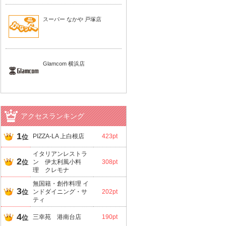
スーパー なかや 戸塚店
Glamcom 横浜店
アクセスランキング
1
PIZZA-LA 上白根店
423pt
位
イタリアンレストラ
2
位
ン 伊太利風小料
308pt
理 クレモナ
無国籍・創作料理 イ
3
位
ンドダイニング・サ
202pt
ティ
4
三幸苑 港南台店
190pt
位