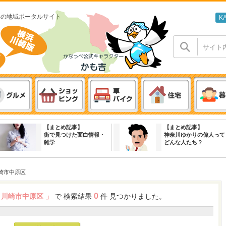
わの地域ポータルサイト
K
【まとめ記事】
【まとめ記事】
街で見つけた面白情報・
神奈川ゆかりの偉人って
雑学
どんな人たち？
崎市中原区
0
 川崎市中原区 」
で 検索結果
件 見つかりました。