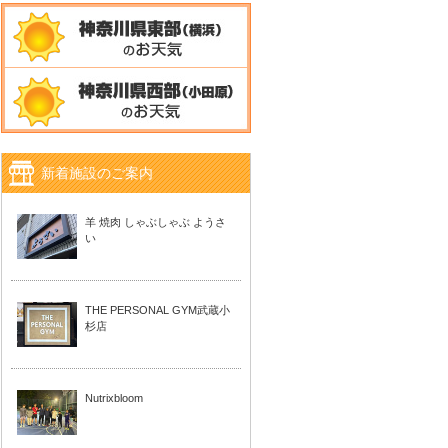
新着施設のご案内
羊 焼肉 しゃぶしゃぶ ようさ
い
THE PERSONAL GYM武蔵小
杉店
Nutrixbloom