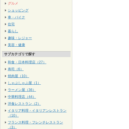
グルメ
ショッピング
車・バイク
住宅
暮らし
趣味・レジャー
美容・健康
サブカテゴリで探す
和食・日本料理店（27）
寿司（6）
焼肉屋（10）
しゃぶしゃぶ屋（1）
ラーメン屋（36）
中華料理店（44）
洋食レストラン（2）
イタリア料理・イタリアンレストラン
（10）
フランス料理・フレンチレストラン
（3）