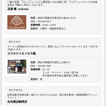
一般の花束、アレンジメントから開店祝いや公演祝い用、ウェディングブーケや会場
装花まで幅広く対応しております。
花屋 蕾 -tsubomi-
住所
：神奈川県横浜市港北区大倉山5-25-12
TEL
：045-642-3977
営業時間
：10:00～19:30
定休日
：火曜日・他臨時休業あり
横浜市栄区
ラーメン店併設のカラオケボックス。昼夜ともにフリータイムやっています！LIVE D
AMあります！
カラオケスタジオ大龍
住所
：神奈川県横浜市栄区上之町23-1
TEL
：045-891-3402
営業時間
：月～日
ランチ・ディナー 11:00～翌2:00
年中無休年末年始も通常通り営業してます。
定休日
：無
横浜市鶴見区
設置台数日本最大級！遊びたい台がココにある！初心者大歓迎！地域密着型アミュー
ズメント！！
吉兆横浜駒岡店