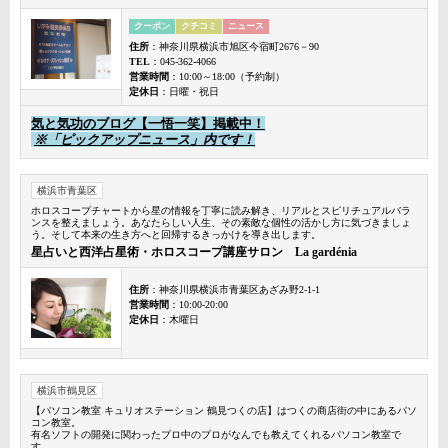
クーポン
クチコミ
ニュース
住所
：神奈川県横浜市旭区今宿町2676－90
TEL
：045-362-4066
営業時間
：10:00～18:00（予約制）
定休日
：日曜・祝日
気と気功のブログ【一悟一笑】掲載中！
※「ピックアップニュース」内です！
横浜市青葉区
ホロスコープチャートから星の情報を丁寧に読み解き、リアルとスピリチュアルバラ
ンスを整えましょう。あなたらしい人生、その素敵な個性の活かし方に気づきましょ
う。そして本来の生き方へと回帰するきっかけを導き出します。
星占いと西洋占星術・ホロスコープ講座サロン La gardénia
住所
：神奈川県横浜市青葉区あざみ野2-1-1
営業時間
：10:00-20:00
定休日
：木曜日
横浜市鶴見区
【パソコン教室 キュリオステーション 鶴見つくの店】はつくの商店街の中にあるパソ
コン教室。
有名ソフトの開発に関わったプロ中のプロがなんでも教えてくれるパソコン教室で
す。