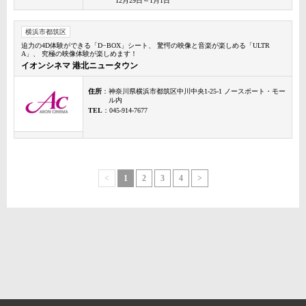
12月29日～1月1日
横浜市都筑区
迫力の4D体験ができる「D−BOX」シート、 驚愕の映像と音楽が楽しめる「ULTR
A」、 究極の映像体験が楽しめます！
イオンシネマ 港北ニュータウン
住所
：神奈川県横浜市都筑区中川中央1-25-1 ノースポート・モー
ル内
TEL
：045-914-7677
<
1
2
3
4
>