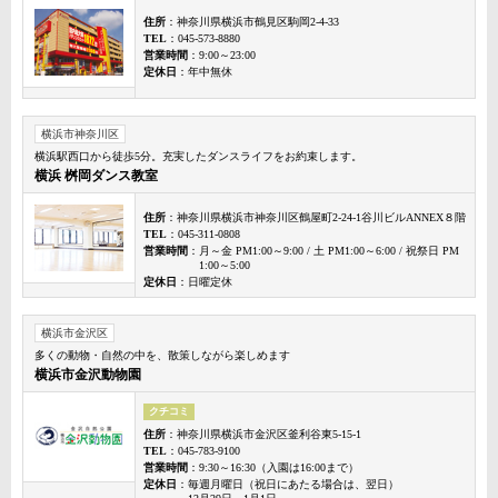
住所
：神奈川県横浜市鶴見区駒岡2-4-33
TEL
：045-573-8880
営業時間
：9:00～23:00
定休日
：年中無休
横浜市神奈川区
横浜駅西口から徒歩5分。充実したダンスライフをお約束します。
横浜 桝岡ダンス教室
住所
：神奈川県横浜市神奈川区鶴屋町2-24-1谷川ビルANNEX８階
TEL
：045-311-0808
営業時間
：月～金 PM1:00～9:00 / 土 PM1:00～6:00 / 祝祭日 PM
1:00～5:00
定休日
：日曜定休
横浜市金沢区
多くの動物・自然の中を、散策しながら楽しめます
横浜市金沢動物園
クチコミ
住所
：神奈川県横浜市金沢区釜利谷東5-15-1
TEL
：045-783-9100
営業時間
：9:30～16:30（入園は16:00まで）
定休日
：毎週月曜日（祝日にあたる場合は、翌日）