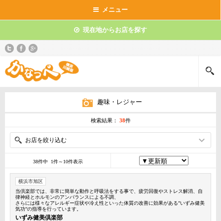
メニュー
現在地からお店を探す
趣味・レジャー
検索結果：
38
件
お店を絞り込む
38件中 1件～10件表示
横浜市旭区
当倶楽部では、非常に簡単な動作と呼吸法をする事で、疲労回復やストレス解消、自
律神経とホルモンのアンバランスによる不調、
さらには様々なアレルギー症状や冷え性といった体質の改善に効果がある”いずみ健美
気功”の指導を行っています。
いずみ健美倶楽部