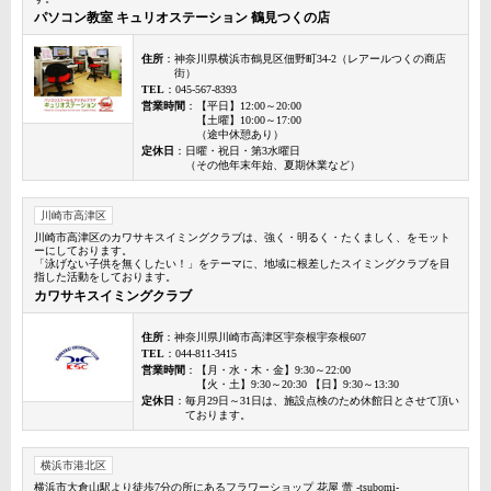
パソコン教室 キュリオステーション 鶴見つくの店
住所
：神奈川県横浜市鶴見区佃野町34-2（レアールつくの商店
街）
TEL
：045-567-8393
営業時間
：【平日】12:00～20:00
【土曜】10:00～17:00
（途中休憩あり）
定休日
：日曜・祝日・第3水曜日
（その他年末年始、夏期休業など）
川崎市高津区
川崎市高津区のカワサキスイミングクラブは、強く・明るく・たくましく、をモット
ーにしております。
「泳げない子供を無くしたい！」をテーマに、地域に根差したスイミングクラブを目
指した活動をしております。
カワサキスイミングクラブ
住所
：神奈川県川崎市高津区宇奈根宇奈根607
TEL
：044-811-3415
営業時間
：【月・水・木・金】9:30～22:00
【火・土】9:30～20:30 【日】9:30～13:30
定休日
：毎月29日～31日は、施設点検のため休館日とさせて頂い
ております。
横浜市港北区
横浜市大倉山駅より徒歩7分の所にあるフラワーショップ 花屋 蕾 -tsubomi-