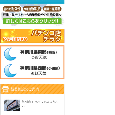
新着施設のご案内
羊 焼肉 しゃぶしゃぶ ようさ
い