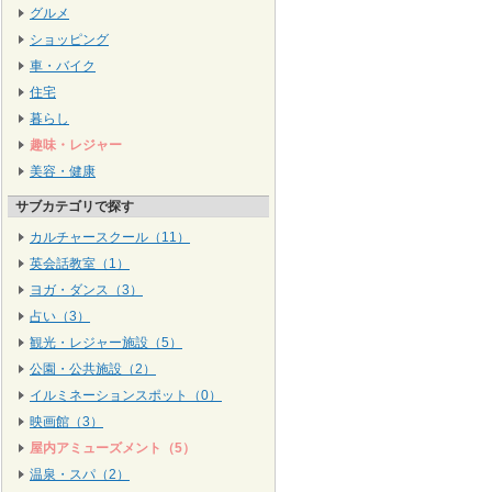
グルメ
ショッピング
車・バイク
住宅
暮らし
趣味・レジャー
美容・健康
サブカテゴリで探す
カルチャースクール（11）
英会話教室（1）
ヨガ・ダンス（3）
占い（3）
観光・レジャー施設（5）
公園・公共施設（2）
イルミネーションスポット（0）
映画館（3）
屋内アミューズメント（5）
温泉・スパ（2）