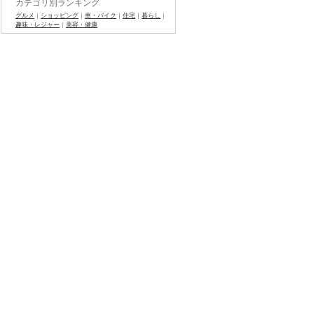
カテゴリ別ランキング
グルメ
｜
ショッピング
｜
車・バイク
｜
住宅
｜
暮らし
｜
趣味・レジャー
｜
美容・健康