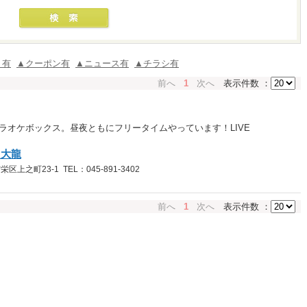
ミ有
▲クーポン有
▲ニュース有
▲チラシ有
前へ
1
次へ
表示件数 ：
ラオケボックス。昼夜ともにフリータイムやっています！LIVE
オ大龍
之町23-1 TEL：045-891-3402
前へ
1
次へ
表示件数 ：