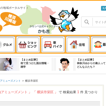
わの地域ポータルサイト
K
【まとめ記事】
【まとめ記事】
街で見つけた面白情報・
神奈川ゆかりの偉人って
雑学
どんな人たち？
アミューズメント
>
横浜市栄区
1
屋内アミューズメント 」
「 横浜市栄区 」
で 検索結果
件 見つかり