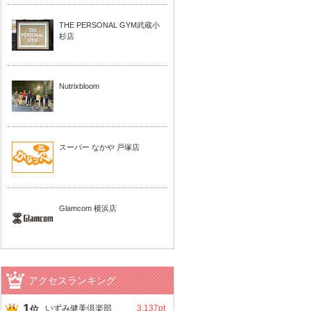
THE PERSONAL GYM武蔵小
杉店
Nutrixbloom
スーパー なかや 戸塚店
Glamcom 横浜店
アクセスランキング
1
いずみ健美倶楽部
3,137pt
位