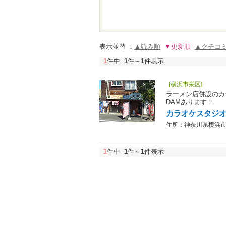
表示並替 ：
▲読み順
▼更新順
▲クチコ
1
件中
1
件～
1
件表示
[横浜市栄区]
ラーメン店併設のカ
DAMあります！
カラオケスタジ
住所：神奈川県横浜市栄区上
1
件中
1
件～
1
件表示