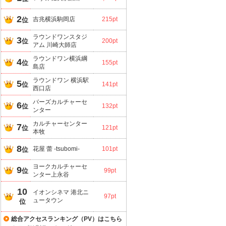
2
吉兆横浜駒岡店
215pt
位
ラウンドワンスタジ
3
位
200pt
アム 川崎大師店
ラウンドワン横浜綱
4
位
155pt
島店
ラウンドワン 横浜駅
5
位
141pt
西口店
バーズカルチャーセ
6
位
132pt
ンター
カルチャーセンター
7
位
121pt
本牧
8
花屋 蕾 -tsubomi-
101pt
位
ヨークカルチャーセ
9
位
99pt
ンター上永谷
10
イオンシネマ 港北ニ
97pt
ュータウン
位
総合アクセスランキング（PV）はこちら