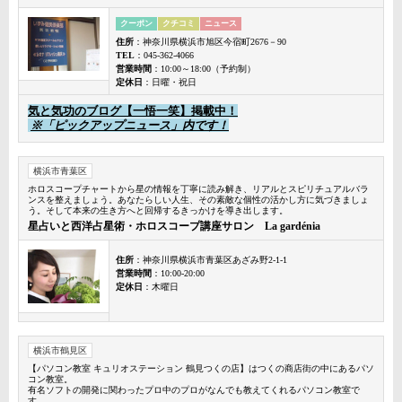
クーポン
クチコミ
ニュース
住所
：神奈川県横浜市旭区今宿町2676－90
TEL
：045-362-4066
営業時間
：10:00～18:00（予約制）
定休日
：日曜・祝日
気と気功のブログ【一悟一笑】掲載中！
※「ピックアップニュース」内です！
横浜市青葉区
ホロスコープチャートから星の情報を丁寧に読み解き、リアルとスピリチュアルバラ
ンスを整えましょう。あなたらしい人生、その素敵な個性の活かし方に気づきましょ
う。そして本来の生き方へと回帰するきっかけを導き出します。
星占いと西洋占星術・ホロスコープ講座サロン La gardénia
住所
：神奈川県横浜市青葉区あざみ野2-1-1
営業時間
：10:00-20:00
定休日
：木曜日
横浜市鶴見区
【パソコン教室 キュリオステーション 鶴見つくの店】はつくの商店街の中にあるパソ
コン教室。
有名ソフトの開発に関わったプロ中のプロがなんでも教えてくれるパソコン教室で
す。