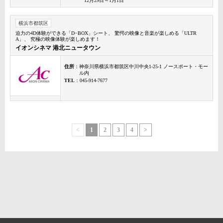
12月29日～1月1日
横浜市都筑区
迫力の4D体験ができる「D−BOX」シート、 驚愕の映像と音楽が楽しめる「ULTR
A」、 究極の映像体験が楽しめます！
イオンシネマ 港北ニュータウン
住所
：神奈川県横浜市都筑区中川中央1-25-1 ノースポート・モー
ル内
TEL
：045-914-7677
<
1
2
3
4
>