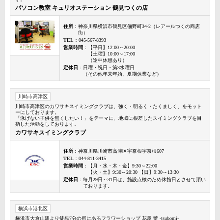
パソコン教室 キュリオステーション 鶴見つくの店
住所
：神奈川県横浜市鶴見区佃野町34-2（レアールつくの商店
街）
TEL
：045-567-8393
営業時間
：【平日】12:00～20:00
【土曜】10:00～17:00
（途中休憩あり）
定休日
：日曜・祝日・第3水曜日
（その他年末年始、夏期休業など）
川崎市高津区
川崎市高津区のカワサキスイミングクラブは、強く・明るく・たくましく、をモット
ーにしております。
「泳げない子供を無くしたい！」をテーマに、地域に根差したスイミングクラブを目
指した活動をしております。
カワサキスイミングクラブ
住所
：神奈川県川崎市高津区宇奈根宇奈根607
TEL
：044-811-3415
営業時間
：【月・水・木・金】9:30～22:00
【火・土】9:30～20:30 【日】9:30～13:30
定休日
：毎月29日～31日は、施設点検のため休館日とさせて頂い
ております。
横浜市港北区
横浜市大倉山駅より徒歩7分の所にあるフラワーショップ 花屋 蕾 -tsubomi-