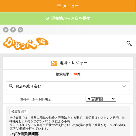
メニュー
現在地からお店を探す
趣味・レジャー
検索結果：
38
件
お店を絞り込む
38件中 1件～10件表示
横浜市旭区
当倶楽部では、非常に簡単な動作と呼吸法をする事で、疲労回復やストレス解消、自
律神経とホルモンのアンバランスによる不調、
さらには様々なアレルギー症状や冷え性といった体質の改善に効果がある”いずみ健美
気功”の指導を行っています。
いずみ健美倶楽部