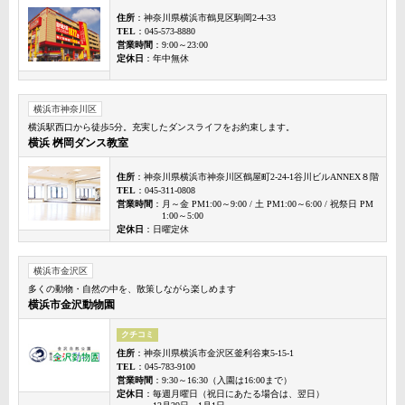
住所
：神奈川県横浜市鶴見区駒岡2-4-33
TEL
：045-573-8880
営業時間
：9:00～23:00
定休日
：年中無休
横浜市神奈川区
横浜駅西口から徒歩5分。充実したダンスライフをお約束します。
横浜 桝岡ダンス教室
住所
：神奈川県横浜市神奈川区鶴屋町2-24-1谷川ビルANNEX８階
TEL
：045-311-0808
営業時間
：月～金 PM1:00～9:00 / 土 PM1:00～6:00 / 祝祭日 PM
1:00～5:00
定休日
：日曜定休
横浜市金沢区
多くの動物・自然の中を、散策しながら楽しめます
横浜市金沢動物園
クチコミ
住所
：神奈川県横浜市金沢区釜利谷東5-15-1
TEL
：045-783-9100
営業時間
：9:30～16:30（入園は16:00まで）
定休日
：毎週月曜日（祝日にあたる場合は、翌日）