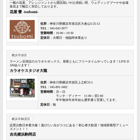
一般の花束、アレンジメントから開店祝いや公演祝い用、ウェディングブーケや会場
装花まで幅広く対応しております。
花屋 蕾 -tsubomi-
住所
：神奈川県横浜市港北区大倉山5-25-12
TEL
：045-642-3977
営業時間
：10:00～19:30
定休日
：火曜日・他臨時休業あり
横浜市栄区
ラーメン店併設のカラオケボックス。昼夜ともにフリータイムやっています！LIVE D
AMあります！
カラオケスタジオ大龍
住所
：神奈川県横浜市栄区上之町23-1
TEL
：045-891-3402
営業時間
：月～日
ランチ・ディナー 11:00～翌2:00
年中無休年末年始も通常通り営業してます。
定休日
：無
横浜市鶴見区
設置台数日本最大級！遊びたい台がココにある！初心者大歓迎！地域密着型アミュー
ズメント！！
吉兆横浜駒岡店