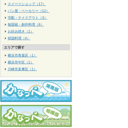
スイーツショップ（17）
パン屋・ベーカリー（12）
宅配・テイクアウト（3）
無国籍・創作料理（6）
お好み焼き（1）
韓国料理（4）
エリアで探す
横浜市青葉区（1）
横浜市中区（1）
川崎市多摩区（1）