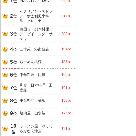
1
PIZZA-LA 上白根店
425pt
位
イタリアンレストラ
2
位
ン 伊太利風小料
317pt
理 クレモナ
無国籍・創作料理 イ
3
位
ンドダイニング・サ
202pt
ティ
4
三幸苑 港南台店
194pt
位
5
らーめん桃源
185pt
位
6
中華料理 龍味
165pt
位
和食・日本料理 田
7
位
161pt
舎路
8
中華料理 福永
130pt
位
9
焼肉屋 山水苑
124pt
位
10
ラーメン屋 やっじ
121pt
ゃがな高津店
位