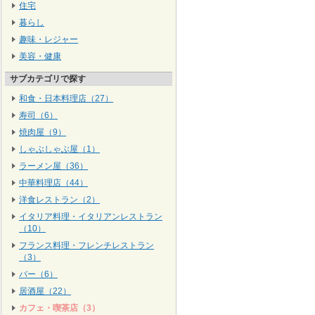
住宅
暮らし
趣味・レジャー
美容・健康
サブカテゴリで探す
和食・日本料理店（27）
寿司（6）
焼肉屋（9）
しゃぶしゃぶ屋（1）
ラーメン屋（36）
中華料理店（44）
洋食レストラン（2）
イタリア料理・イタリアンレストラン
（10）
フランス料理・フレンチレストラン
（3）
バー（6）
居酒屋（22）
カフェ・喫茶店（3）