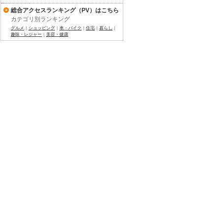
総合アクセスランキング（PV）はこちら
カテゴリ別ランキング
グルメ
｜
ショッピング
｜
車・バイク
｜
住宅
｜
暮らし
｜
趣味・レジャー
｜
美容・健康