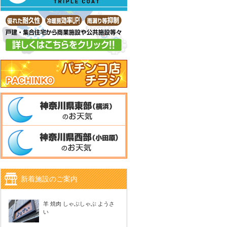
新着施設のご案内
羊 焼肉 しゃぶしゃぶ ようさ
い