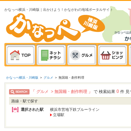
かなっぺ横浜・川崎版｜出かけよう！かながわの地域ポータルサイト
かなっぺ横浜・川崎版
>
グルメ
>
無国籍・創作料理
0
「 グルメ > 無国籍・創作料理 」
で 検索結果
件 見
路線・駅で探す
選択された駅
横浜市営地下鉄ブルーライン
立場駅