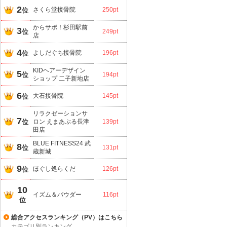
2
さくら堂接骨院
250pt
位
からサポ！杉田駅前
3
位
249pt
店
4
よしだぐち接骨院
196pt
位
KIDヘアーデザイン
5
位
194pt
ショップ 二子新地店
6
大石接骨院
145pt
位
リラクゼーションサ
7
位
ロン えまあぶる長津
139pt
田店
BLUE FITNESS24 武
8
位
131pt
蔵新城
9
ほぐし処らくだ
126pt
位
10
イズム＆パウダー
116pt
位
総合アクセスランキング（PV）はこちら
カテゴリ別ランキング