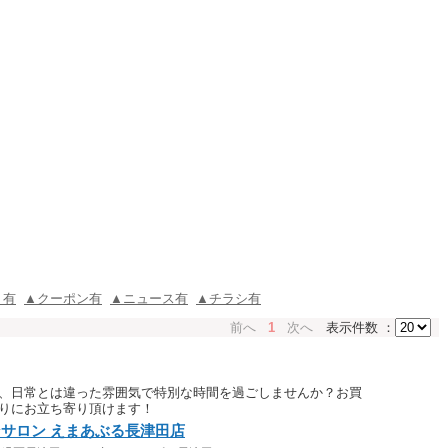
ミ有
▲クーポン有
▲ニュース有
▲チラシ有
前へ
1
次へ
表示件数 ：
、日常とは違った雰囲気で特別な時間を過ごしませんか？お買
りにお立ち寄り頂けます！
サロン えまあぶる長津田店