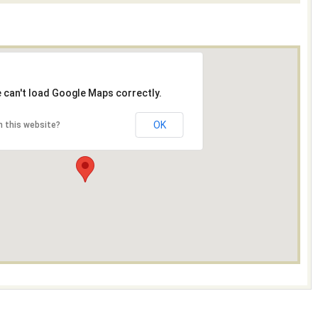
 can't load Google Maps correctly.
OK
 this website?