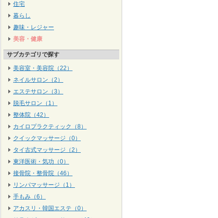
住宅
暮らし
趣味・レジャー
美容・健康
サブカテゴリで探す
美容室・美容院（22）
ネイルサロン（2）
エステサロン（3）
脱毛サロン（1）
整体院（42）
カイロプラクティック（8）
クイックマッサージ（0）
タイ古式マッサージ（2）
東洋医術・気功（0）
接骨院・整骨院（46）
リンパマッサージ（1）
手もみ（6）
アカスリ・韓国エステ（0）