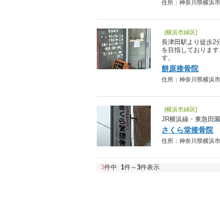
住所：神奈川県横浜市緑区
[横浜市緑区]
長津田駅より徒歩2
を目指しております
す。
餅原接骨院
住所：神奈川県横浜市緑区長
[横浜市緑区]
JR横浜線・東急田
さくら堂接骨院
住所：神奈川県横浜市緑区長
3
件中
1
件～
3
件表示