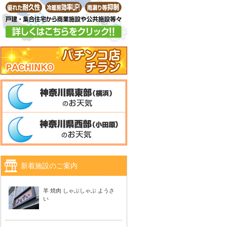
新着施設のご案内
羊 焼肉 しゃぶしゃぶ ようさ
い