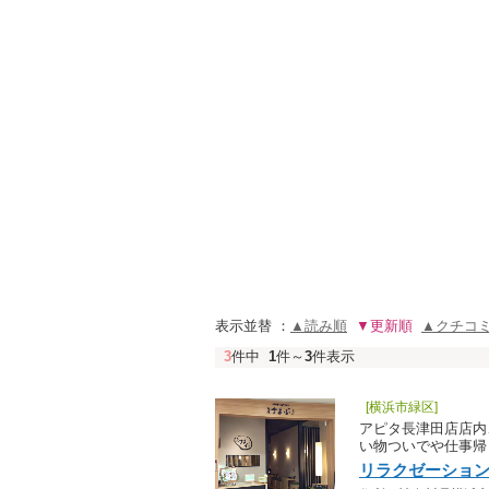
表示並替 ：
▲読み順
▼更新順
▲クチコ
3
件中
1
件～
3
件表示
[横浜市緑区]
アピタ長津田店店内
い物ついでや仕事帰
リラクゼーション