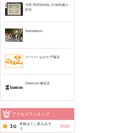
THE PERSONAL GYM武蔵小
杉店
Nutrixbloom
スーパー なかや 戸塚店
Glamcom 横浜店
アクセスランキング
本格ほぐし処もみぞ
1
位
552pt
う