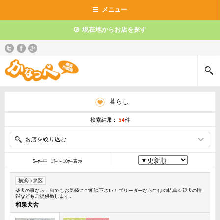
メニュー
現在地からお店を探す
暮らし
検索結果：
54
件
お店を絞り込む
54件中 1件～10件表示
横浜市泉区
柴犬の事なら、何でもお気軽にご相談下さい！ブリーダーならではの特典☆親犬の情
報などもご提供致します。
和泉犬舎