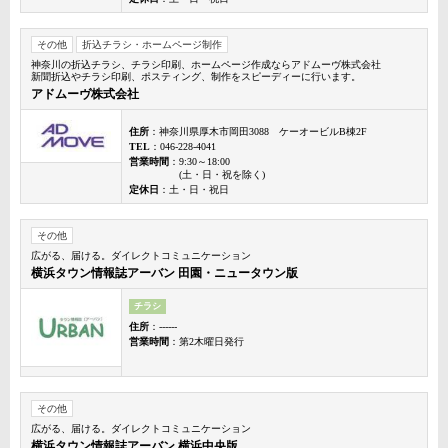
その他
折込チラシ・ホームページ制作
神奈川の折込チラシ、チラシ印刷、ホームページ作成ならアドムーヴ株式会社
新聞折込やチラシ印刷、ポスティング、制作をスピーディーに行います。
アドムーヴ株式会社
住所
：神奈川県厚木市岡田3088 ケーオービルB棟2F
TEL
：046-228-4041
営業時間
：9:30～18:00
(土・日・祝を除く)
定休日
：土・日・祝日
その他
広がる、届ける。ダイレクトコミュニケーション
横浜タウン情報誌アーバン 田園・ニュータウン版
チラシ
住所
：------
営業時間
：第2木曜日発行
その他
広がる、届ける。ダイレクトコミュニケーション
横浜タウン情報誌アーバン 横浜中央版