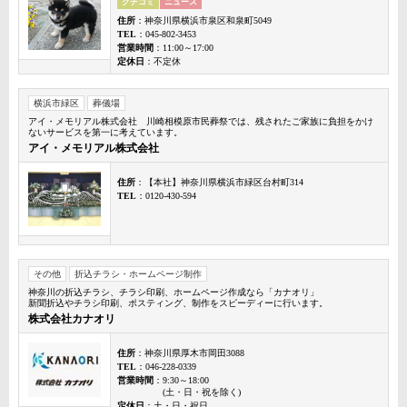
クチコミ
ニュース
住所
：神奈川県横浜市泉区和泉町5049
TEL
：045-802-3453
営業時間
：11:00～17:00
定休日
：不定休
横浜市緑区
葬儀場
アイ・メモリアル株式会社 川崎相模原市民葬祭では、残されたご家族に負担をかけ
ないサービスを第一に考えています。
アイ・メモリアル株式会社
住所
：【本社】神奈川県横浜市緑区台村町314
TEL
：0120-430-594
その他
折込チラシ・ホームページ制作
神奈川の折込チラシ、チラシ印刷、ホームページ作成なら「カナオリ」
新聞折込やチラシ印刷、ポスティング、制作をスピーディーに行います。
株式会社カナオリ
住所
：神奈川県厚木市岡田3088
TEL
：046-228-0339
営業時間
：9:30～18:00
(土・日・祝を除く)
定休日
：土・日・祝日