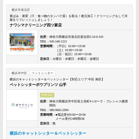
横浜市港北区
黄ばみ・黄変（汗・食べ物のタンパク質）を取る！復元加工！クリーニングをして洋
服をリフレッシュしましょう！
ナワシマクリーニング四ツ家店
住所
：神奈川県横浜市港北区新吉田5-54-6-103
TEL
：045-546-1221
営業時間
：［平日］10:00〜19:00
［土］10:00〜19:00
［日・祝日］10:00〜19:00
定休日
：火曜日・水曜日・木曜日・金曜日
横浜市中区
ペットシッター
横浜のキャットシッター＆ペットシッター【対応エリア:中区 南区】
ペットシッターポウプリンツ 山手
クチコミ
住所
：神奈川県横浜市中区富士見町4-1ガーラ・プレシャス横濱
関内
TEL
：080-9665-2994
営業時間
：■電話受付8:00〜20:00
メール受付24時間OK
定休日
：無
横浜のキャットシッター＆ペットシッター