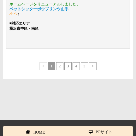
ホームページをリニューアルしました。
ペットシッターポウプリンツ山手
click
↑
■
対応エリア
横浜市中区・南区
<
1
2
3
4
5
>
PCサイト
HOME