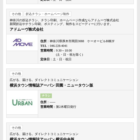
その他
折込チラシ・ホームページ制作
神奈川の折込チラシ、チラシ印刷、ホームページ作成ならアドムーヴ株式会社
新聞折込やチラシ印刷、ポスティング、制作をスピーディーに行います。
アドムーヴ株式会社
住所
：神奈川県厚木市岡田3088 ケーオービルB棟2F
TEL
：046-228-4041
営業時間
：9:30～18:00
(土・日・祝を除く)
定休日
：土・日・祝日
その他
広がる、届ける。ダイレクトコミュニケーション
横浜タウン情報誌アーバン 田園・ニュータウン版
チラシ
住所
：------
営業時間
：第2木曜日発行
その他
広がる、届ける。ダイレクトコミュニケーション
横浜タウン情報誌アーバン 横浜中央版