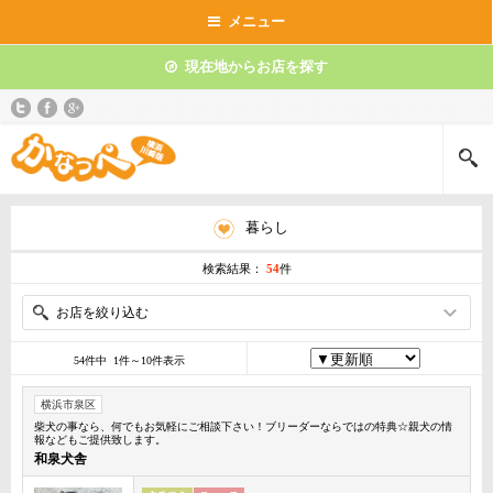
メニュー
現在地からお店を探す
暮らし
検索結果：
54
件
お店を絞り込む
54件中 1件～10件表示
横浜市泉区
柴犬の事なら、何でもお気軽にご相談下さい！ブリーダーならではの特典☆親犬の情
報などもご提供致します。
和泉犬舎