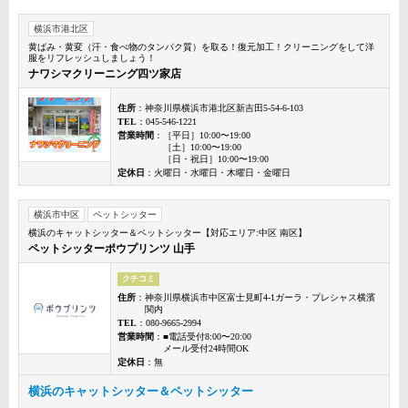
横浜市港北区
黄ばみ・黄変（汗・食べ物のタンパク質）を取る！復元加工！クリーニングをして洋
服をリフレッシュしましょう！
ナワシマクリーニング四ツ家店
住所
：神奈川県横浜市港北区新吉田5-54-6-103
TEL
：045-546-1221
営業時間
：［平日］10:00〜19:00
［土］10:00〜19:00
［日・祝日］10:00〜19:00
定休日
：火曜日・水曜日・木曜日・金曜日
横浜市中区
ペットシッター
横浜のキャットシッター＆ペットシッター【対応エリア:中区 南区】
ペットシッターポウプリンツ 山手
クチコミ
住所
：神奈川県横浜市中区富士見町4-1ガーラ・プレシャス横濱
関内
TEL
：080-9665-2994
営業時間
：■電話受付8:00〜20:00
メール受付24時間OK
定休日
：無
横浜のキャットシッター＆ペットシッター