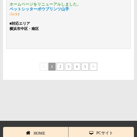
ホームページをリニューアルしました。
ペットシッターポウプリンツ山手
click
↑
■
対応エリア
横浜市中区・南区
<
1
2
3
4
5
>
PCサイト
HOME