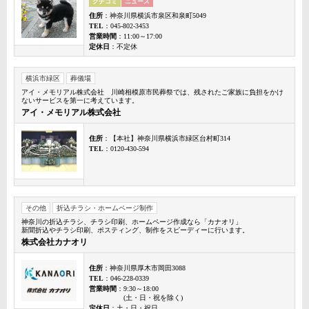
クチコミ
ニュース
住所
：神奈川県横浜市泉区和泉町5049
TEL
：045-802-3453
営業時間
：11:00～17:00
定休日
：不定休
横浜市緑区
葬儀場
アイ・メモリアル株式会社 川崎相模原市民葬祭では、残されたご家族に負担をかけ
ないサービスを第一に考えています。
アイ・メモリアル株式会社
住所
：【本社】神奈川県横浜市緑区台村町314
TEL
：0120-430-594
その他
折込チラシ・ホームページ制作
神奈川の折込チラシ、チラシ印刷、ホームページ作成なら「カナオリ」
新聞折込やチラシ印刷、ポスティング、制作をスピーディーに行います。
株式会社カナオリ
住所
：神奈川県厚木市岡田3088
TEL
：046-228-0339
営業時間
：9:30～18:00
(土・日・祝を除く)
定休日
：土・日・祝日