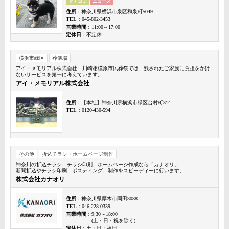
クチコミ
ニュース
住所
：神奈川県横浜市泉区和泉町5049
TEL
：045-802-3453
営業時間
：11:00～17:00
定休日
：不定休
横浜市緑区
葬儀場
アイ・メモリアル株式会社 川崎相模原市民葬祭では、残されたご家族に負担をかけ
ないサービスを第一に考えています。
アイ・メモリアル株式会社
住所
：【本社】神奈川県横浜市緑区台村町314
TEL
：0120-430-594
その他
折込チラシ・ホームページ制作
神奈川の折込チラシ、チラシ印刷、ホームページ作成なら「カナオリ」
新聞折込やチラシ印刷、ポスティング、制作をスピーディーに行います。
株式会社カナオリ
住所
：神奈川県厚木市岡田3088
TEL
：046-228-0339
営業時間
：9:30～18:00
(土・日・祝を除く)
定休日
：土・日・祝日