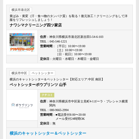
横浜市港北区
黄ばみ・黄変（汗・食べ物のタンパク質）を取る！復元加工！クリーニングをして洋
服をリフレッシュしましょう！
ナワシマクリーニング四ツ家店
住所
：神奈川県横浜市港北区新吉田5-54-6-103
TEL
：045-546-1221
営業時間
：［平日］10:00〜19:00
［土］10:00〜19:00
［日・祝日］10:00〜19:00
定休日
：火曜日・水曜日・木曜日・金曜日
横浜市中区
ペットシッター
横浜のキャットシッター＆ペットシッター【対応エリア:中区 南区】
ペットシッターポウプリンツ 山手
クチコミ
住所
：神奈川県横浜市中区富士見町4-1ガーラ・プレシャス横濱
関内
TEL
：080-9665-2994
営業時間
：■電話受付8:00〜20:00
メール受付24時間OK
定休日
：無
横浜のキャットシッター＆ペットシッター