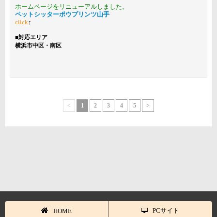
ホームページをリニューアルしました。
ペットシッターポウプリンツ山手
click
↑
■
対応エリア
横浜市中区・南区
<
1
2
3
4
5
>
PCサイト
HOME