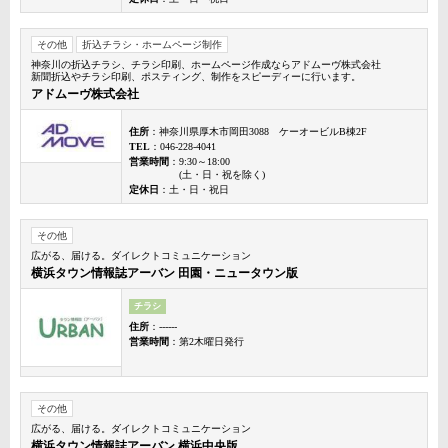
その他
折込チラシ・ホームページ制作
神奈川の折込チラシ、チラシ印刷、ホームページ作成ならアドムーヴ株式会社
新聞折込やチラシ印刷、ポスティング、制作をスピーディーに行います。
アドムーヴ株式会社
住所
：神奈川県厚木市岡田3088 ケーオービルB棟2F
TEL
：046-228-4041
営業時間
：9:30～18:00
(土・日・祝を除く)
定休日
：土・日・祝日
その他
広がる、届ける。ダイレクトコミュニケーション
横浜タウン情報誌アーバン 田園・ニュータウン版
チラシ
住所
：------
営業時間
：第2木曜日発行
その他
広がる、届ける。ダイレクトコミュニケーション
横浜タウン情報誌アーバン 横浜中央版