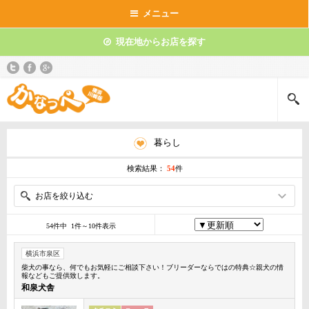
メニュー
現在地からお店を探す
暮らし
検索結果：
54
件
お店を絞り込む
54件中 1件～10件表示
横浜市泉区
柴犬の事なら、何でもお気軽にご相談下さい！ブリーダーならではの特典☆親犬の情
報などもご提供致します。
和泉犬舎