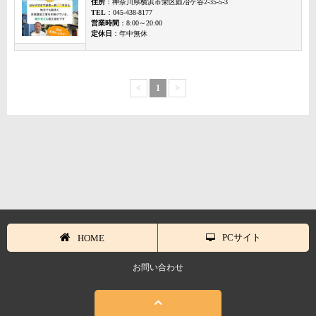
住所
：神奈川県横浜市栄区鍛冶ケ谷2-35-5-3
TEL
：045-438-8177
営業時間
：8:00～20:00
定休日
：年中無休
<
1
>
PCサイト
HOME
お問い合わせ