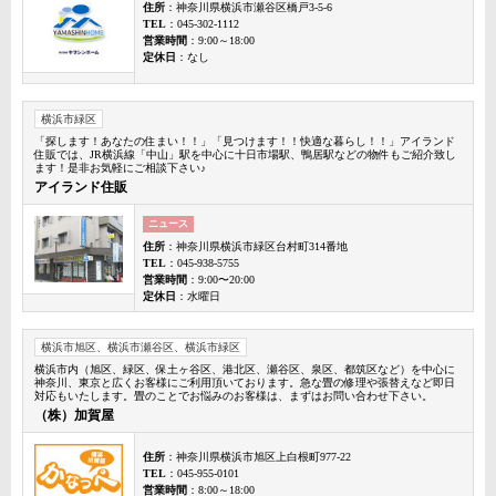
住所
：神奈川県横浜市瀬谷区橋戸3-5-6
TEL
：045-302-1112
営業時間
：9:00～18:00
定休日
：なし
横浜市緑区
「探します！あなたの住まい！！」「見つけます！！快適な暮らし！！」アイランド
住販では、JR横浜線「中山」駅を中心に十日市場駅、鴨居駅などの物件もご紹介致し
ます！是非お気軽にご相談下さい♪
アイランド住販
ニュース
住所
：神奈川県横浜市緑区台村町314番地
TEL
：045-938-5755
営業時間
：9:00〜20:00
定休日
：水曜日
横浜市旭区、横浜市瀬谷区、横浜市緑区
横浜市内（旭区、緑区、保土ヶ谷区、港北区、瀬谷区、泉区、都筑区など）を中心に
神奈川、東京と広くお客様にご利用頂いております。急な畳の修理や張替えなど即日
対応もいたします。畳のことでお悩みのお客様は、まずはお問い合わせ下さい。
（株）加賀屋
住所
：神奈川県横浜市旭区上白根町977-22
TEL
：045-955-0101
営業時間
：8:00～18:00