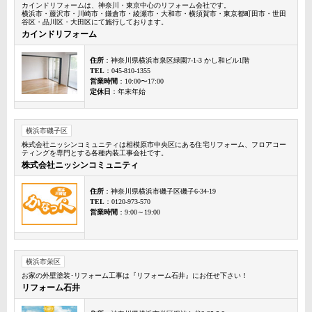
カインドリフォームは、神奈川・東京中心のリフォーム会社です。
横浜市・藤沢市・川崎市・鎌倉市・綾瀬市・大和市・横須賀市・東京都町田市・世田
谷区・品川区・大田区にて施行しております。
カインドリフォーム
住所
：神奈川県横浜市泉区緑園7-1-3 かし和ビル1階
TEL
：045-810-1355
営業時間
：10:00〜17:00
定休日
：年末年始
横浜市磯子区
株式会社ニッシンコミュニティは相模原市中央区にある住宅リフォーム、フロアコー
ティングを専門とする各種内装工事会社です。
株式会社ニッシンコミュニティ
住所
：神奈川県横浜市磯子区磯子6-34-19
TEL
：0120-973-570
営業時間
：9:00～19:00
横浜市栄区
お家の外壁塗装･リフォーム工事は『リフォーム石井』にお任せ下さい！
リフォーム石井