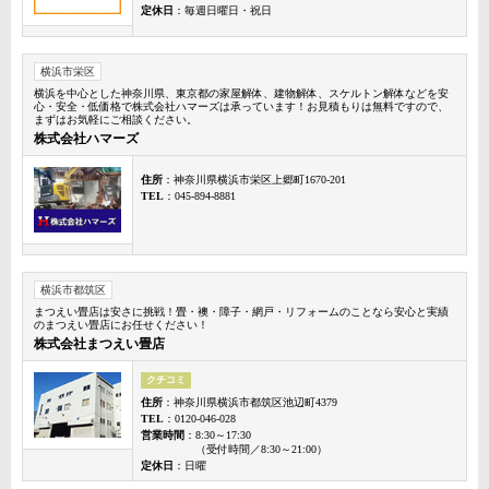
定休日
：毎週日曜日・祝日
横浜市栄区
横浜を中心とした神奈川県、東京都の家屋解体、建物解体、スケルトン解体などを安
心・安全・低価格で株式会社ハマーズは承っています！お見積もりは無料ですので、
まずはお気軽にご相談ください。
株式会社ハマーズ
住所
：神奈川県横浜市栄区上郷町1670-201
TEL
：045-894-8881
横浜市都筑区
まつえい畳店は安さに挑戦！畳・襖・障子・網戸・リフォームのことなら安心と実績
のまつえい畳店にお任せください！
株式会社まつえい畳店
クチコミ
住所
：神奈川県横浜市都筑区池辺町4379
TEL
：0120-046-028
営業時間
：8:30～17:30
（受付時間／8:30～21:00）
定休日
：日曜