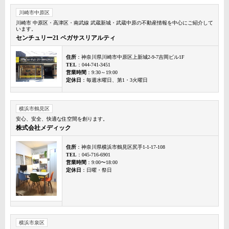
川崎市中原区
川崎市 中原区・高津区・南武線 武蔵新城・武蔵中原の不動産情報を中心にご紹介して
います。
センチュリー21 ペガサスリアルティ
住所
：神奈川県川崎市中原区上新城2-9-7吉岡ビル1F
TEL
：044-741-3451
営業時間
：9:30～19:00
定休日
：毎週水曜日、第1・3火曜日
横浜市鶴見区
安心、安全、快適な住空間を創ります。
株式会社メディック
住所
：神奈川県横浜市鶴見区尻手1-1-17-108
TEL
：045-716-6901
営業時間
：9:00〜18:00
定休日
：日曜・祭日
横浜市泉区