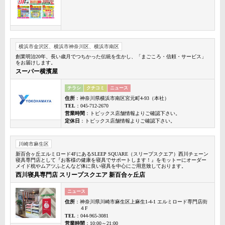
横浜市金沢区、横浜市神奈川区、横浜市南区
創業明治20年、長い歳月でつちかった伝統を生かし、「まごころ・信頼・サービス」
をお届けします。
スーパー横濱屋
チラシ
クチコミ
ニュース
住所
：神奈川県横浜市南区宮元町4-93（本社）
TEL
：045-712-2670
営業時間
：トピックス店舗情報よりご確認下さい。
定休日
：トピックス店舗情報よりご確認下さい。
川崎市麻生区
新百合ヶ丘エルミロード4FにあるSLEEP SQUARE（スリープスクエア）西川チェーン
寝具専門店として『お客様の健康を寝具でサポートします！』をモットーにオーダー
メイド枕やムアツふとんなど体に良い寝具を中心にご用意致しております。
西川寝具専門店 スリープスクエア 新百合ヶ丘店
ニュース
住所
：神奈川県川崎市麻生区上麻生1-4-1 エルミロード専門店街
４F
TEL
：044-965-3081
営業時間
：10:00～21:00