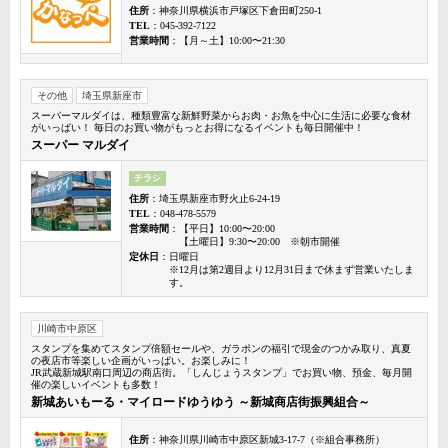
住所
：神奈川県横浜市戸塚区下倉田町250-1
TEL
：045-392-7122
営業時間
：【月～土】10:00〜21:30
その他
埼玉県新座市
スーパーマルダイは、種類豊富な新鮮野菜からお肉・お魚を中心に生活に必要な食材
がいっぱい！ 毎日のお買い物がもっとお得になるイベントも毎日開催中！
スーパー マルダイ
チラシ
住所
：埼玉県新座市野火止6-24-19
TEL
：048-478-5579
営業時間
：【平日】10:00〜20:00
【土曜日】9:30〜20:00 ※朝市開催
定休日
：日曜日
※12月は第2週目より12月31日まで休まず営業いたしま
す。
川崎市中原区
スタンプを集めてスタンプ倍額セールや、ガラポンの福引で現金のつかみ取り、真夏
の夜店市等楽しい企画がいっぱい。お楽しみに！
JR武蔵新城駅南口周辺の商店街。「しんじょうスタンプ」でお買い物、預金、毎月開
催の楽しいイベントも多数！
新城あいもーる・マイロードゆうゆう ～新城商店街振興組合～
住所
：神奈川県川崎市中原区新城3-17-7（※組合事務所）