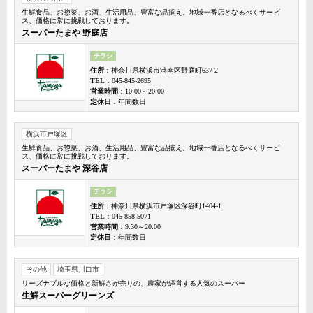
生鮮食品、お惣菜、お酒、生活用品、豊富な品揃え。地域一番店となるべくサービ
ス、価格に常に挑戦しております。
スーパーたまや 野庭店
チラシ
住所
：神奈川県横浜市港南区野庭町637-2
TEL
：045-845-2695
営業時間
：10:00～20:00
定休日
：年間数日
横浜市戸塚区
生鮮食品、お惣菜、お酒、生活用品、豊富な品揃え。地域一番店となるべくサービ
ス、価格に常に挑戦しております。
スーパーたまや 深谷店
チラシ
住所
：神奈川県横浜市戸塚区深谷町1404-1
TEL
：045-858-5071
営業時間
：9:30～20:00
定休日
：年間数日
その他
埼玉県川口市
リーズナブルな価格と新鮮さが売りの、農家が経営する人気のスーパー
生鮮スーパーグリーンズ