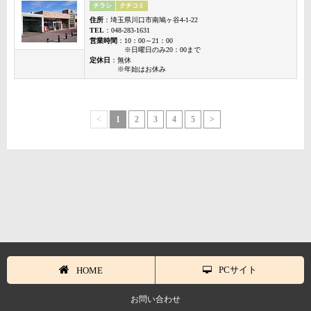
チラシ
クチコミ
住所
：埼玉県川口市南鳩ヶ谷4-1-22
TEL
：048-283-1631
営業時間
：10：00～21：00
※日曜日のみ20：00まで
定休日
：無休
※年始はお休み
<
1
2
3
4
5
>
PCサイト
HOME
お問い合わせ