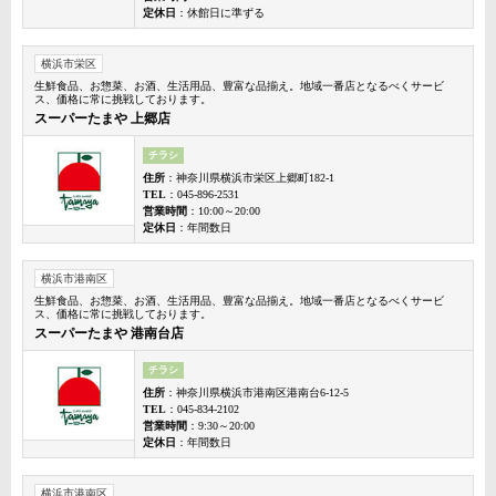
定休日
：休館日に準ずる
横浜市栄区
生鮮食品、お惣菜、お酒、生活用品、豊富な品揃え。地域一番店となるべくサービ
ス、価格に常に挑戦しております。
スーパーたまや 上郷店
チラシ
住所
：神奈川県横浜市栄区上郷町182-1
TEL
：045-896-2531
営業時間
：10:00～20:00
定休日
：年間数日
横浜市港南区
生鮮食品、お惣菜、お酒、生活用品、豊富な品揃え。地域一番店となるべくサービ
ス、価格に常に挑戦しております。
スーパーたまや 港南台店
チラシ
住所
：神奈川県横浜市港南区港南台6-12-5
TEL
：045-834-2102
営業時間
：9:30～20:00
定休日
：年間数日
横浜市港南区