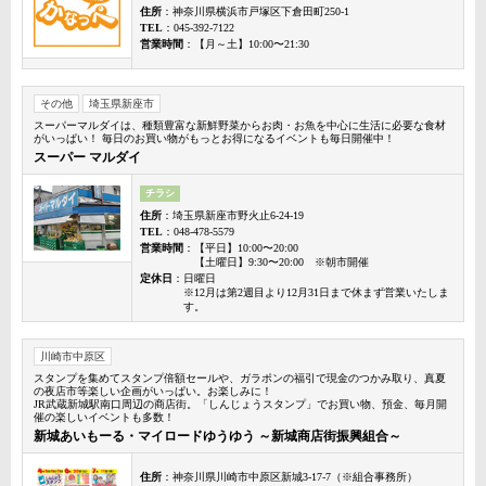
住所
：神奈川県横浜市戸塚区下倉田町250-1
TEL
：045-392-7122
営業時間
：【月～土】10:00〜21:30
その他
埼玉県新座市
スーパーマルダイは、種類豊富な新鮮野菜からお肉・お魚を中心に生活に必要な食材
がいっぱい！ 毎日のお買い物がもっとお得になるイベントも毎日開催中！
スーパー マルダイ
チラシ
住所
：埼玉県新座市野火止6-24-19
TEL
：048-478-5579
営業時間
：【平日】10:00〜20:00
【土曜日】9:30〜20:00 ※朝市開催
定休日
：日曜日
※12月は第2週目より12月31日まで休まず営業いたしま
す。
川崎市中原区
スタンプを集めてスタンプ倍額セールや、ガラポンの福引で現金のつかみ取り、真夏
の夜店市等楽しい企画がいっぱい。お楽しみに！
JR武蔵新城駅南口周辺の商店街。「しんじょうスタンプ」でお買い物、預金、毎月開
催の楽しいイベントも多数！
新城あいもーる・マイロードゆうゆう ～新城商店街振興組合～
住所
：神奈川県川崎市中原区新城3-17-7（※組合事務所）