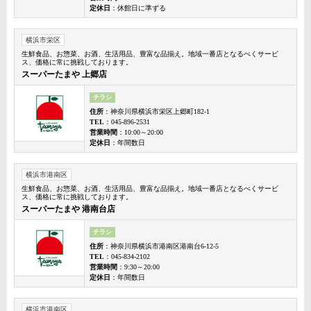
定休日
：休館日に準ずる
横浜市栄区
生鮮食品、お惣菜、お酒、生活用品、豊富な品揃え。地域一番店となるべくサービ
ス、価格に常に挑戦しております。
スーパーたまや 上郷店
チラシ
住所
：神奈川県横浜市栄区上郷町182-1
TEL
：045-896-2531
営業時間
：10:00～20:00
定休日
：年間数日
横浜市港南区
生鮮食品、お惣菜、お酒、生活用品、豊富な品揃え。地域一番店となるべくサービ
ス、価格に常に挑戦しております。
スーパーたまや 港南台店
チラシ
住所
：神奈川県横浜市港南区港南台6-12-5
TEL
：045-834-2102
営業時間
：9:30～20:00
定休日
：年間数日
横浜市港南区