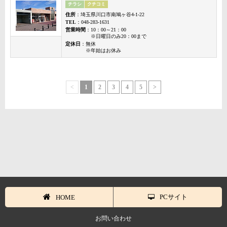
チラシ
クチコミ
住所
：埼玉県川口市南鳩ヶ谷4-1-22
TEL
：048-283-1631
営業時間
：10：00～21：00
※日曜日のみ20：00まで
定休日
：無休
※年始はお休み
<
1
2
3
4
5
>
PCサイト
HOME
お問い合わせ