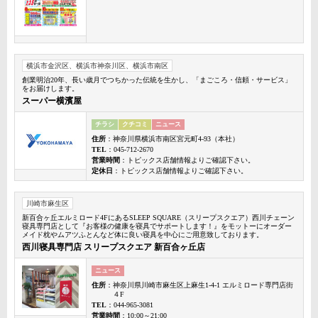
横浜市金沢区、横浜市神奈川区、横浜市南区
創業明治20年、長い歳月でつちかった伝統を生かし、「まごころ・信頼・サービス」
をお届けします。
スーパー横濱屋
チラシ
クチコミ
ニュース
住所
：神奈川県横浜市南区宮元町4-93（本社）
TEL
：045-712-2670
営業時間
：トピックス店舗情報よりご確認下さい。
定休日
：トピックス店舗情報よりご確認下さい。
川崎市麻生区
新百合ヶ丘エルミロード4FにあるSLEEP SQUARE（スリープスクエア）西川チェーン
寝具専門店として『お客様の健康を寝具でサポートします！』をモットーにオーダー
メイド枕やムアツふとんなど体に良い寝具を中心にご用意致しております。
西川寝具専門店 スリープスクエア 新百合ヶ丘店
ニュース
住所
：神奈川県川崎市麻生区上麻生1-4-1 エルミロード専門店街
４F
TEL
：044-965-3081
営業時間
：10:00～21:00