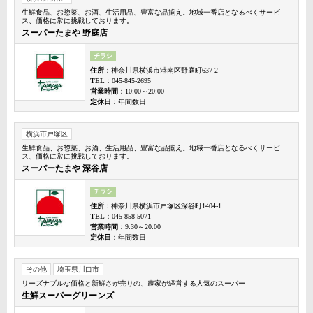
生鮮食品、お惣菜、お酒、生活用品、豊富な品揃え。地域一番店となるべくサービ
ス、価格に常に挑戦しております。
スーパーたまや 野庭店
チラシ
住所
：神奈川県横浜市港南区野庭町637-2
TEL
：045-845-2695
営業時間
：10:00～20:00
定休日
：年間数日
横浜市戸塚区
生鮮食品、お惣菜、お酒、生活用品、豊富な品揃え。地域一番店となるべくサービ
ス、価格に常に挑戦しております。
スーパーたまや 深谷店
チラシ
住所
：神奈川県横浜市戸塚区深谷町1404-1
TEL
：045-858-5071
営業時間
：9:30～20:00
定休日
：年間数日
その他
埼玉県川口市
リーズナブルな価格と新鮮さが売りの、農家が経営する人気のスーパー
生鮮スーパーグリーンズ