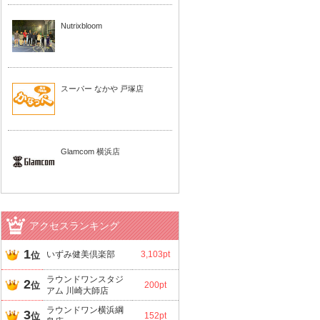
Nutrixbloom
スーパー なかや 戸塚店
Glamcom 横浜店
アクセスランキング
1
いずみ健美倶楽部
3,103pt
位
ラウンドワンスタジ
2
位
200pt
アム 川崎大師店
ラウンドワン横浜綱
3
位
152pt