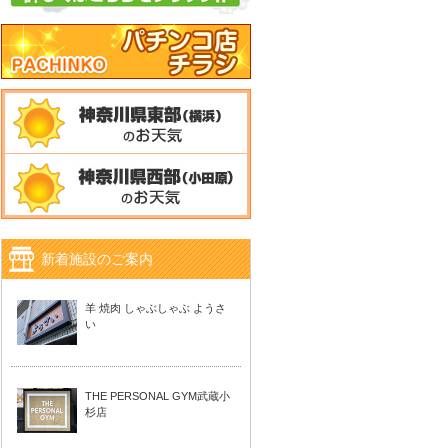
新着施設のご案内
羊 焼肉 しゃぶしゃぶ ようさ
い
THE PERSONAL GYM武蔵小
杉店