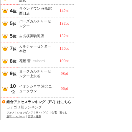
島店
ラウンドワン 横浜駅
4
位
142pt
西口店
バーズカルチャーセ
5
位
132pt
ンター
5
吉兆横浜駒岡店
132pt
位
カルチャーセンター
7
位
120pt
本牧
8
花屋 蕾 -tsubomi-
100pt
位
ヨークカルチャーセ
9
位
98pt
ンター上永谷
10
イオンシネマ 港北ニ
96pt
ュータウン
位
総合アクセスランキング（PV）はこちら
カテゴリ別ランキング
グルメ
｜
ショッピング
｜
車・バイク
｜
住宅
｜
暮らし
｜
趣味・レジャー
｜
美容・健康