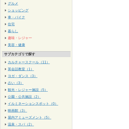
グルメ
ショッピング
車・バイク
住宅
暮らし
趣味・レジャー
美容・健康
サブカテゴリで探す
カルチャースクール（11）
英会話教室（1）
ヨガ・ダンス（3）
占い（3）
観光・レジャー施設（5）
公園・公共施設（2）
イルミネーションスポット（0）
映画館（3）
屋内アミューズメント（5）
温泉・スパ（2）