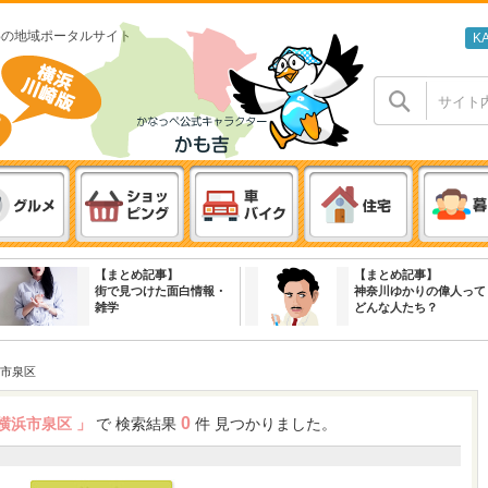
わの地域ポータルサイト
K
【まとめ記事】
【まとめ記事】
街で見つけた面白情報・
神奈川ゆかりの偉人って
雑学
どんな人たち？
市泉区
0
 横浜市泉区 」
で 検索結果
件 見つかりました。