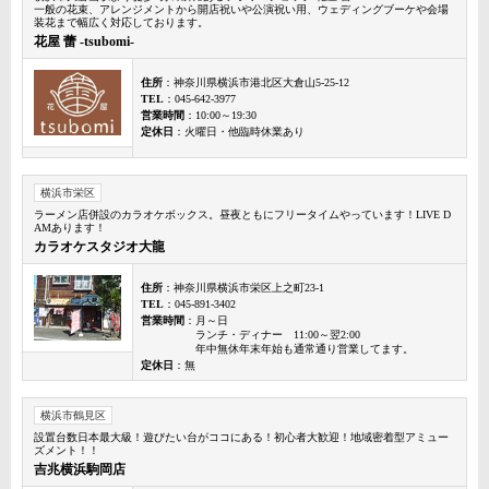
一般の花束、アレンジメントから開店祝いや公演祝い用、ウェディングブーケや会場
装花まで幅広く対応しております。
花屋 蕾 -tsubomi-
住所
：神奈川県横浜市港北区大倉山5-25-12
TEL
：045-642-3977
営業時間
：10:00～19:30
定休日
：火曜日・他臨時休業あり
横浜市栄区
ラーメン店併設のカラオケボックス。昼夜ともにフリータイムやっています！LIVE D
AMあります！
カラオケスタジオ大龍
住所
：神奈川県横浜市栄区上之町23-1
TEL
：045-891-3402
営業時間
：月～日
ランチ・ディナー 11:00～翌2:00
年中無休年末年始も通常通り営業してます。
定休日
：無
横浜市鶴見区
設置台数日本最大級！遊びたい台がココにある！初心者大歓迎！地域密着型アミュー
ズメント！！
吉兆横浜駒岡店