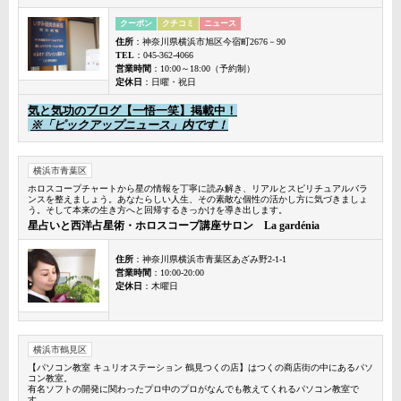
クーポン
クチコミ
ニュース
住所
：神奈川県横浜市旭区今宿町2676－90
TEL
：045-362-4066
営業時間
：10:00～18:00（予約制）
定休日
：日曜・祝日
気と気功のブログ【一悟一笑】掲載中！
※「ピックアップニュース」内です！
横浜市青葉区
ホロスコープチャートから星の情報を丁寧に読み解き、リアルとスピリチュアルバラ
ンスを整えましょう。あなたらしい人生、その素敵な個性の活かし方に気づきましょ
う。そして本来の生き方へと回帰するきっかけを導き出します。
星占いと西洋占星術・ホロスコープ講座サロン La gardénia
住所
：神奈川県横浜市青葉区あざみ野2-1-1
営業時間
：10:00-20:00
定休日
：木曜日
横浜市鶴見区
【パソコン教室 キュリオステーション 鶴見つくの店】はつくの商店街の中にあるパソ
コン教室。
有名ソフトの開発に関わったプロ中のプロがなんでも教えてくれるパソコン教室で
す。