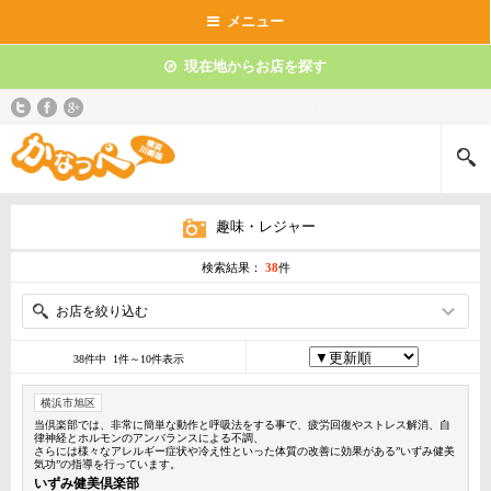
メニュー
現在地からお店を探す
趣味・レジャー
検索結果：
38
件
お店を絞り込む
38件中 1件～10件表示
横浜市旭区
当倶楽部では、非常に簡単な動作と呼吸法をする事で、疲労回復やストレス解消、自
律神経とホルモンのアンバランスによる不調、
さらには様々なアレルギー症状や冷え性といった体質の改善に効果がある”いずみ健美
気功”の指導を行っています。
いずみ健美倶楽部