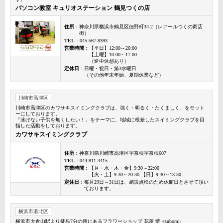
パソコン教室 キュリオステーション 鶴見つくの店
住所
：神奈川県横浜市鶴見区佃野町34-2（レアールつくの商店
街）
TEL
：045-567-8393
営業時間
：【平日】12:00～20:00
【土曜】10:00～17:00
（途中休憩あり）
定休日
：日曜・祝日・第3水曜日
（その他年末年始、夏期休業など）
川崎市高津区
川崎市高津区のカワサキスイミングクラブは、強く・明るく・たくましく、をモット
ーにしております。
「泳げない子供を無くしたい！」をテーマに、地域に根差したスイミングクラブを目
指した活動をしております。
カワサキスイミングクラブ
住所
：神奈川県川崎市高津区宇奈根宇奈根607
TEL
：044-811-3415
営業時間
：【月・水・木・金】9:30～22:00
【火・土】9:30～20:30 【日】9:30～13:30
定休日
：毎月29日～31日は、施設点検のため休館日とさせて頂い
ております。
横浜市港北区
横浜市大倉山駅より徒歩7分の所にあるフラワーショップ 花屋 蕾 -tsubomi-