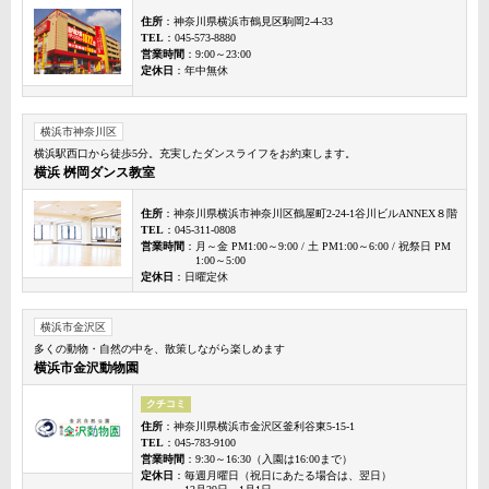
住所
：神奈川県横浜市鶴見区駒岡2-4-33
TEL
：045-573-8880
営業時間
：9:00～23:00
定休日
：年中無休
横浜市神奈川区
横浜駅西口から徒歩5分。充実したダンスライフをお約束します。
横浜 桝岡ダンス教室
住所
：神奈川県横浜市神奈川区鶴屋町2-24-1谷川ビルANNEX８階
TEL
：045-311-0808
営業時間
：月～金 PM1:00～9:00 / 土 PM1:00～6:00 / 祝祭日 PM
1:00～5:00
定休日
：日曜定休
横浜市金沢区
多くの動物・自然の中を、散策しながら楽しめます
横浜市金沢動物園
クチコミ
住所
：神奈川県横浜市金沢区釜利谷東5-15-1
TEL
：045-783-9100
営業時間
：9:30～16:30（入園は16:00まで）
定休日
：毎週月曜日（祝日にあたる場合は、翌日）