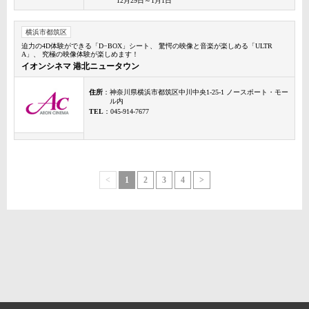
12月29日～1月1日
横浜市都筑区
迫力の4D体験ができる「D−BOX」シート、 驚愕の映像と音楽が楽しめる「ULTR
A」、 究極の映像体験が楽しめます！
イオンシネマ 港北ニュータウン
住所
：神奈川県横浜市都筑区中川中央1-25-1 ノースポート・モー
ル内
TEL
：045-914-7677
<
1
2
3
4
>