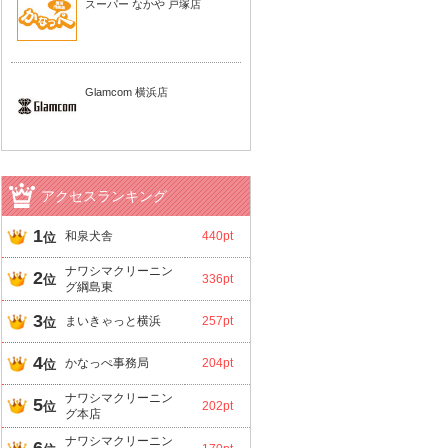
スーパー なかや 戸塚店
Glamcom 横浜店
アクセスランキング
1
和泉犬舎
440pt
位
ナワシマクリーニン
2
位
336pt
グ綱島東
3
まいきゃっと横浜
257pt
位
4
かなっぺ事務局
204pt
位
ナワシマクリーニン
5
位
202pt
グ本店
ナワシマクリーニン