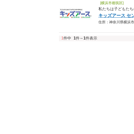
[横浜市都筑区]
私たちは子どもたち
キッズアース セ
住所：神奈川県横浜市都筑
1
件中
1
件～
1
件表示