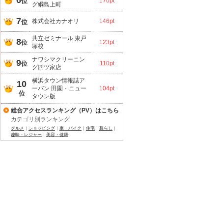
6
位
170pt
グ綱島上町
7
株式会社カナオリ
146pt
位
共立ゼミナール 東戸
8
位
123pt
塚校
ナワシマクリーニン
9
位
110pt
グ四ツ家店
横浜タウン情報誌ア
10
ーバン 田園・ニュー
104pt
位
タウン版
総合アクセスランキング（PV）はこちら
カテゴリ別ランキング
グルメ
｜
ショッピング
｜
車・バイク
｜
住宅
｜
暮らし
｜
趣味・レジャー
｜
美容・健康