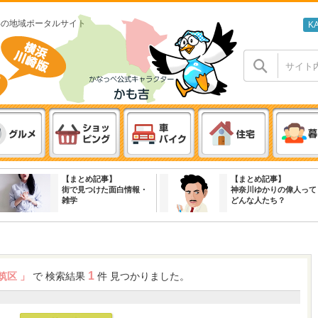
わの地域ポータルサイト
K
【まとめ記事】
【まとめ記事】
街で見つけた面白情報・
神奈川ゆかりの偉人って
雑学
どんな人たち？
1
筑区 」
で 検索結果
件 見つかりました。