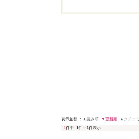
表示並替 ：
▲読み順
▼更新順
▲クチコ
1
件中
1
件～
1
件表示