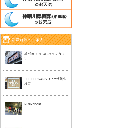
新着施設のご案内
羊 焼肉 しゃぶしゃぶ ようさ
い
THE PERSONAL GYM武蔵小
杉店
Nutrixbloom