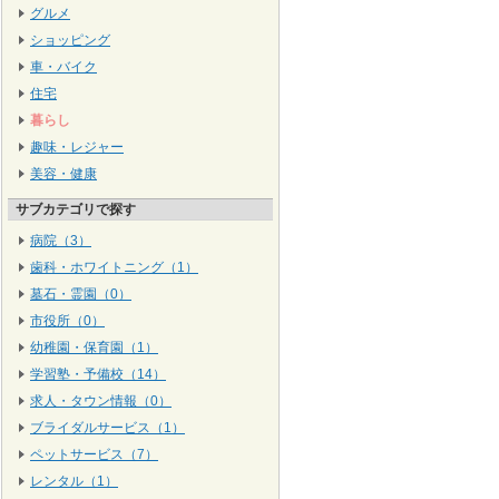
グルメ
ショッピング
車・バイク
住宅
暮らし
趣味・レジャー
美容・健康
サブカテゴリで探す
病院（3）
歯科・ホワイトニング（1）
墓石・霊園（0）
市役所（0）
幼稚園・保育園（1）
学習塾・予備校（14）
求人・タウン情報（0）
ブライダルサービス（1）
ペットサービス（7）
レンタル（1）