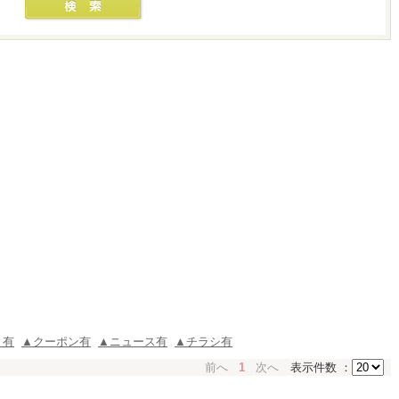
ミ有
▲クーポン有
▲ニュース有
▲チラシ有
前へ
1
次へ
表示件数 ：