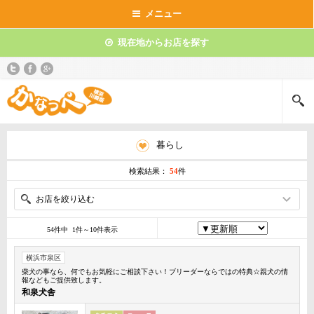
メニュー
現在地からお店を探す
暮らし
検索結果：
54
件
お店を絞り込む
54件中 1件～10件表示
横浜市泉区
柴犬の事なら、何でもお気軽にご相談下さい！ブリーダーならではの特典☆親犬の情
報などもご提供致します。
和泉犬舎