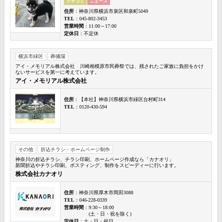
クチコミ
ニュース
住所
：神奈川県横浜市泉区和泉町5049
TEL
：045-802-3453
営業時間
：11:00～17:00
定休日
：不定休
横浜市緑区
葬儀場
アイ・メモリアル株式会社 川崎相模原市民葬祭では、残されたご家族に負担をかけ
ないサービスを第一に考えています。
アイ・メモリアル株式会社
住所
：【本社】神奈川県横浜市緑区台村町314
TEL
：0120-430-594
その他
折込チラシ・ホームページ制作
神奈川の折込チラシ、チラシ印刷、ホームページ作成なら「カナオリ」
新聞折込やチラシ印刷、ポスティング、制作をスピーディーに行います。
株式会社カナオリ
住所
：神奈川県厚木市岡田3088
TEL
：046-228-0339
営業時間
：9:30～18:00
(土・日・祝を除く)
定休日
：土・日・祝日