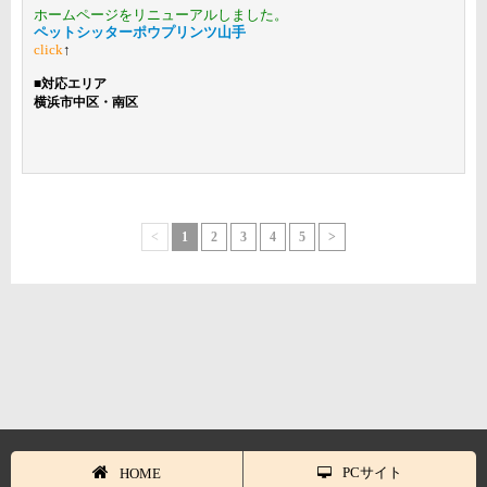
ホームページをリニューアルしました。
ペットシッターポウプリンツ山手
click
↑
■
対応エリア
横浜市中区・南区
<
1
2
3
4
5
>
PCサイト
HOME