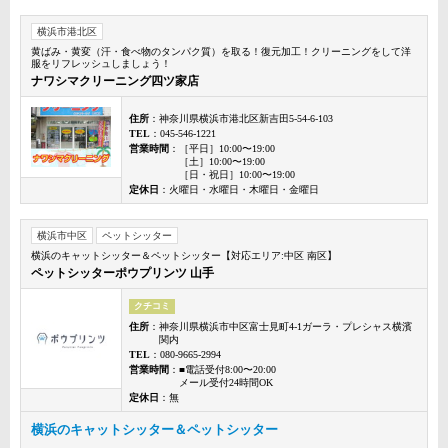
横浜市港北区
黄ばみ・黄変（汗・食べ物のタンパク質）を取る！復元加工！クリーニングをして洋
服をリフレッシュしましょう！
ナワシマクリーニング四ツ家店
住所
：神奈川県横浜市港北区新吉田5-54-6-103
TEL
：045-546-1221
営業時間
：［平日］10:00〜19:00
［土］10:00〜19:00
［日・祝日］10:00〜19:00
定休日
：火曜日・水曜日・木曜日・金曜日
横浜市中区
ペットシッター
横浜のキャットシッター＆ペットシッター【対応エリア:中区 南区】
ペットシッターポウプリンツ 山手
クチコミ
住所
：神奈川県横浜市中区富士見町4-1ガーラ・プレシャス横濱
関内
TEL
：080-9665-2994
営業時間
：■電話受付8:00〜20:00
メール受付24時間OK
定休日
：無
横浜のキャットシッター＆ペットシッター