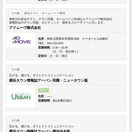
その他
折込チラシ・ホームページ制作
神奈川の折込チラシ、チラシ印刷、ホームページ作成ならアドムーヴ株式会社
新聞折込やチラシ印刷、ポスティング、制作をスピーディーに行います。
アドムーヴ株式会社
住所
：神奈川県厚木市岡田3088 ケーオービルB棟2F
TEL
：046-228-4041
営業時間
：9:30～18:00
(土・日・祝を除く)
定休日
：土・日・祝日
その他
広がる、届ける。ダイレクトコミュニケーション
横浜タウン情報誌アーバン 田園・ニュータウン版
チラシ
住所
：------
営業時間
：第2木曜日発行
その他
広がる、届ける。ダイレクトコミュニケーション
横浜タウン情報誌アーバン 横浜中央版