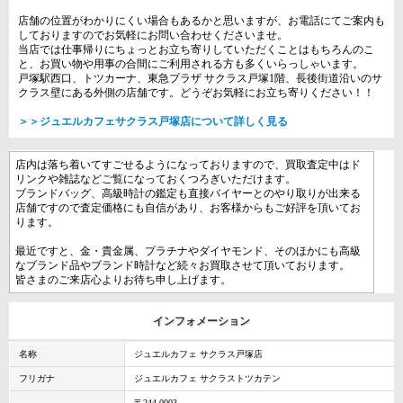
店舗の位置がわかりにくい場合もあるかと思いますが、お電話にてご案内も
しておりますのでお気軽にお問い合わせくださいませ。
当店では仕事帰りにちょっとお立ち寄りしていただくことはもちろんのこ
と、お買い物や用事の合間にご利用される方も多くいらっしゃいます。
戸塚駅西口、トツカーナ、東急プラザ サクラス戸塚1階、長後街道沿いのサ
クラス壁にある外側の店舗です。どうぞお気軽にお立ち寄りください！！
＞＞ジュエルカフェサクラス戸塚店について詳しく見る
店内は落ち着いてすごせるようになっておりますので、買取査定中はド
リンクや雑誌などご覧になっておくつろぎいただけます。
ブランドバッグ、高級時計の鑑定も直接バイヤーとのやり取りが出来る
店舗ですので査定価格にも自信があり、お客様からもご好評を頂いてお
ります。
最近ですと、金・貴金属、プラチナやダイヤモンド、そのほかにも高級
なブランド品やブランド時計など続々お買取させて頂いております。
皆さまのご来店心よりお待ち申し上げます。
インフォメーション
名称
ジュエルカフェ サクラス戸塚店
フリガナ
ジュエルカフェ サクラストツカテン
〒244-0003