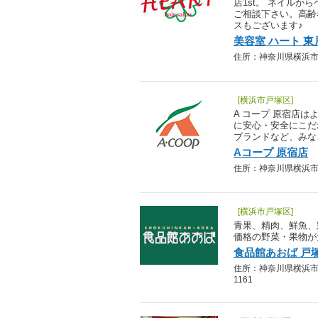
店1st。 ネイル
ご相談下さい。高齢
スもございます♪
美容室 ハート 東戸
住所：神奈川県横浜市戸塚
[横浜市戸塚区]
A コープ 原宿店
に安心・安全にこだ
ブランドなど、みな
Aコープ 原宿店
住所：神奈川県横浜市戸塚区
[横浜市戸塚区]
青果、精肉、鮮魚、
価格の野菜・果物が
食品館あおば 戸
住所：神奈川県横浜市戸塚
1161