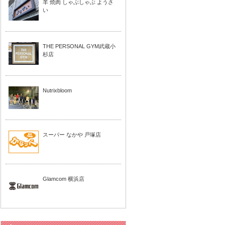
羊 焼肉 しゃぶしゃぶ ようさ
い
THE PERSONAL GYM武蔵小
杉店
Nutrixbloom
スーパー なかや 戸塚店
Glamcom 横浜店