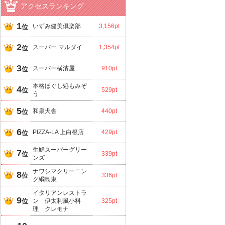
アクセスランキング
1
いずみ健美倶楽部
3,156pt
位
2
スーパー マルダイ
1,354pt
位
3
スーパー横濱屋
910pt
位
本格ほぐし処もみぞ
4
位
529pt
う
5
和泉犬舎
440pt
位
6
PIZZA-LA 上白根店
429pt
位
生鮮スーパーグリー
7
位
339pt
ンズ
ナワシマクリーニン
8
位
336pt
グ綱島東
イタリアンレストラ
9
位
ン 伊太利風小料
325pt
理 クレモナ