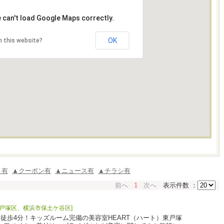
 can't load Google Maps correctly.
OK
 this website?
ミ有
▲クーポン有
▲ニュース有
▲チラシ有
前へ
1
次へ
表示件数 ：
戸塚区、横浜市保土ケ谷区]
り徒歩4分！キッズルーム完備の美容室HEART（ハート）東戸塚