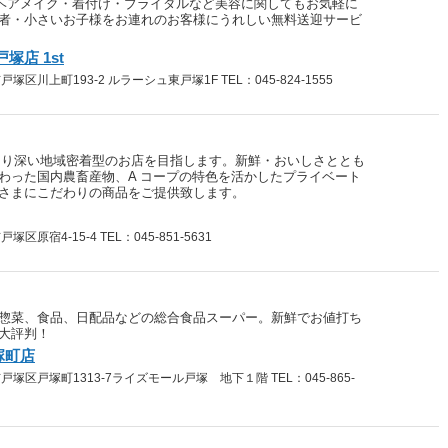
からヘアメイク・着付け・ブライダルなど美容に関してもお気軽に
者・小さいお子様をお連れのお客様にうれしい無料送迎サービ
塚店 1st
区川上町193-2 ルラーシュ東戸塚1F TEL：045-824-1555
はより深い地域密着型のお店を目指します。新鮮・おいしさととも
わった国内農畜産物、A コープの特色を活かしたプライベート
さまにこだわりの商品をご提供致します。
原宿4-15-4 TEL：045-851-5631
惣菜、食品、日配品などの総合食品スーパー。新鮮でお値打ち
大評判！
塚町店
区戸塚町1313-7ライズモール戸塚 地下１階 TEL：045-865-