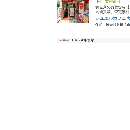
[横浜市戸塚区]
貴金属の買取なら【
高価買取、査定無料
ジュエルカフェ 
住所：神奈川県横浜市戸塚
4
件中
1
件～
4
件表示