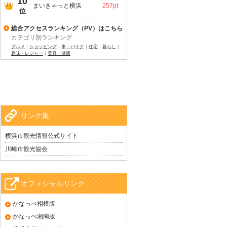
10
まいきゃっと横浜
257pt
位
総合アクセスランキング（PV）はこちら
カテゴリ別ランキング
グルメ
｜
ショッピング
｜
車・バイク
｜
住宅
｜
暮らし
｜
趣味・レジャー
｜
美容・健康
リンク集
横浜市観光情報公式サイト
川崎市観光協会
オフィシャルリンク
かなっぺ相模版
かなっぺ湘南版