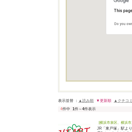
This page
Do you own
表示並替 ：
▲読み順
▼更新順
▲クチコ
4
件中
1
件～
4
件表示
[横浜市泉区、横浜市
JR「東戸塚」駅よ