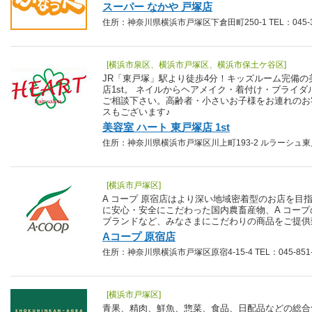
スーパー なかや 戸塚店
住所：神奈川県横浜市戸塚区下倉田町250-1 TEL：045-39
[横浜市泉区、横浜市戸塚区、横浜市保土ケ谷区]
JR「東戸塚」駅より徒歩4分！キッズルーム完備の
店1st。 ネイルからヘアメイク・着付け・ブライ
ご相談下さい。高齢者・小さいお子様をお連れのお
スもございます♪
美容室 ハート 東戸塚店 1st
住所：神奈川県横浜市戸塚区川上町193-2 ルラーシュ東戸塚1F
[横浜市戸塚区]
A コープ 原宿店はより深い地域密着型のお店を目
に安心・安全にこだわった国内農畜産物、A コー
ブランドなど、みなさまにこだわりの商品をご提供
Aコープ 原宿店
住所：神奈川県横浜市戸塚区原宿4-15-4 TEL：045-851-
[横浜市戸塚区]
青果、精肉、鮮魚、惣菜、食品、日配品などの総合