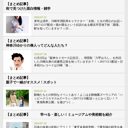
【まとめ記事】
街で見つけた面白情報・雑学
2026.07.23
来年は戌年。川崎市消防局キャラクター「太助」と火の用心のお話＜
2017/12/27配信＞猫が踊るという伝説のある横浜市営地下鉄「踊場」
駅を知っていますか？＜20 ...
【まとめ記事】
神奈川ゆかりの偉人ってどんな人たち？
2026.07.18
11月2日は「阪神タイガース記念日」。球団歌「六甲おろし」を作詞
した川崎出身の佐藤惣之助を知っていますか？！＜2017/11/1配信＞日
本初のレコードは川崎「港 ...
【まとめ記事】
親子で一緒がオススメ ! スポット
2026.07.15
動物たちとの特別なイベントあり！よこはま動物園ズーラシアの「ハ
ッピークリスマスinズーラシ＜2017/12/18配信＞とにかく広い！？
「東扇島東公園」を遊びつく ...
【まとめ記事】 学べる・楽しい！ミュージアムや美術館を紹介
2026.07.10
日本の未来は此処にアリ！？「東芝未来科学館」で最先端の科学を体