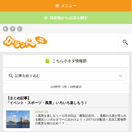
メニュー
現在地からお店を探す
こちら小ネタ情報部
記事を絞り込む
123件中 1件～10件表示
【まとめ記事】
「イベント・スポーツ・風景」いろいろ楽しもう！
2026.07.26
＜風景を楽しもう＞12月20日は「霧笛記念日」。客船の入港が見られ
る横浜シンボルタワーに出かけよう ＜2017/12/20配信＞京浜工業地帯
の夜景を独り占め！？ ...