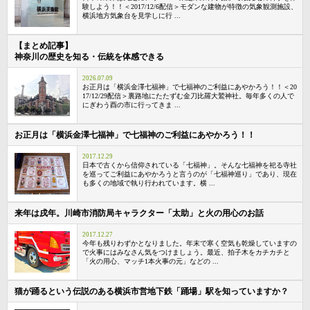
験しよう！！＜2017/12/6配信＞モダンな建物が特徴の気象観測施設、
横浜地方気象台を見学しに行 ...
【まとめ記事】
神奈川の歴史を知る・伝統を体感できる
2026.07.09
お正月は「横浜金澤七福神」で七福神のご利益にあやかろう！！＜20
17/12/29配信＞裏路地にたたずむ金刀比羅大鷲神社。毎年多くの人で
にぎわう酉の市に行ってきま ...
お正月は「横浜金澤七福神」で七福神のご利益にあやかろう！！
2017.12.29
日本で古くから信仰されている「七福神」。そんな七福神を祀る寺社
を巡ってご利益にあやかろうと言うのが「七福神巡り」であり、現在
も多くの地域で執り行われています。横 ...
来年は戌年。川崎市消防局キャラクター「太助」と火の用心のお話
2017.12.27
今年も残りわずかとなりました。年末で寒く空気も乾燥していますの
で火事にはみなさん気をつけましょう。最近、拍子木をカチカチと
「火の用心、マッチ1本火事の元」などの ...
猫が踊るという伝説のある横浜市営地下鉄「踊場」駅を知っていますか？