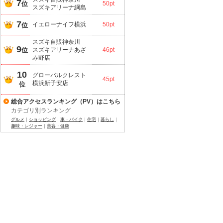
7
位
50pt
スズキアリーナ綱島
7
イエローナイフ横浜
50pt
位
スズキ自販神奈川
9
位
スズキアリーナあざ
46pt
み野店
10
グローバルクレスト
45pt
横浜新子安店
位
総合アクセスランキング（PV）はこちら
カテゴリ別ランキング
グルメ
｜
ショッピング
｜
車・バイク
｜
住宅
｜
暮らし
｜
趣味・レジャー
｜
美容・健康