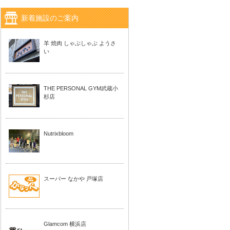
新着施設のご案内
羊 焼肉 しゃぶしゃぶ ようさ
い
THE PERSONAL GYM武蔵小
杉店
Nutrixbloom
スーパー なかや 戸塚店
Glamcom 横浜店