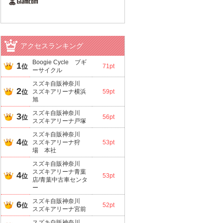
アクセスランキング
Boogie Cycle ブギ
1
位
71pt
ーサイクル
スズキ自販神奈川
2
位
スズキアリーナ横浜
59pt
旭
スズキ自販神奈川
3
位
56pt
スズキアリーナ戸塚
スズキ自販神奈川
4
位
スズキアリーナ狩
53pt
場 本社
スズキ自販神奈川
スズキアリーナ青葉
4
位
53pt
店/青葉中古車センタ
ー
スズキ自販神奈川
6
位
52pt
スズキアリーナ宮前
スズキ自販神奈川