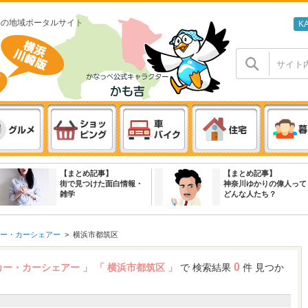
わの地域ポータルサイト
K
【まとめ記事】
【まとめ記事】
街で見つけた面白情報・
神奈川ゆかりの偉人って
雑学
どんな人たち？
ー・カーシェアー
>
横浜市都筑区
0
タカー・カーシェアー 」
「 横浜市都筑区 」
で 検索結果
件 見つか