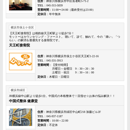
住所
：神奈川県横浜市中区長者町5-71-2
TEL
：045-315-5839
営業時間
：11:00〜24:00（最終受付は23:00）
定休日
：年中無休
横浜市保土ケ谷区
【天王町接骨院】は相鉄線天王町駅より徒歩7分！
モットーはカウンセリング・ファースト。 聴いて、診て、触れて、今の「痛い」「つ
らい」の解消を最優先する接骨院です。
天王町接骨院
住所
：神奈川県横浜市保土ケ谷区天王町1-22-16
TEL
：045-331-3913
営業時間
：【受付時間】
月曜日～金曜日 9：30～20：30
土曜日・祝日 9：30～16：00
定休日
：木曜日・日曜日
横浜市緑区
JR横浜線中山駅より徒歩1分。中国式の本格整体で！目指せ☆お体の悩み解決！！
中国式整体 健康堂
住所
：神奈川県横浜市緑区中山町218 加藤ビル2F
TEL
：045-937-1187
営業時間
：10:00～22:00
定休日
：不定休