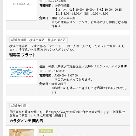
TEL
：045-351-6670
NO IMAGE
営業時間
：※受付時間
【火・木・金】10:00～19:00／【水】10:00～20:15
【土】8:00～18:00／【日】10:00～16:00
定休日
：月曜日／年末年始
※その他施設メンテナンス、行事等により休館となる場
合有り。
横浜市旭区、横浜市泉区、横浜市瀬谷区
横浜市瀬谷区三ツ境にある「フラット」。お一人お一人にあったカットで施術いたし
ます。清潔感のある店内でおくつろぎください。
理容室 フラット
住所
：神奈川県横浜市瀬谷区三ツ境102-18エクレールオオタⅡ1F
TEL
：045-442-8131
営業時間
：AM9:00～PM7:00
※ご予約も承っております。
定休日
：毎週火曜日
※臨時でのお休みにつきましては店頭でお知らせいたし
ます。
横浜市中区
日頃疲れた筋肉や肩こり、足つぼなどあなたの症状に合わせ施術致します！低価格で
深夜まで営業！もちろん駐車場も完備！！
カラダメンテ 関内店
クチコミ