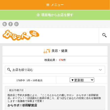
メニュー
現在地からお店を探す
美容・健康
検索結果：
176
件
お店を絞り込む
176件中 1件～10件表示
横浜市磯子区
既存店ご予約大多数により、『こころとからだの癒しサロン からサポ！杉田駅前
店』オープン！！日頃疲れた筋肉や肩こり、足つぼなどあなたの症状に合わせ施術致
します！低価格で深夜まで営業！
からサポ！杉田駅前店