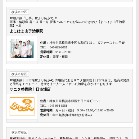
横浜市中区
JR根岸線「山手」駅より徒歩3分!!
頭痛・偏頭痛 肩こり 首こり 腰痛 ヘルニアでお悩みの方はぜひ【よこはま山手治療
院】へ!!
よこはま山手治療院
住所
：神奈川県横浜市中区大和町2-32-1 Kファースト山手1F
TEL
：045-625-2092
営業時間
：9:30～20:00
定休日
：日曜・祝日
横浜市緑区
JR横浜線十日市場駅より徒歩4分の場所にあるサニタ整骨院十日市場店は、最高の笑顔
と元気をモットーに、患者さま一人一人に合った治療を心がけております。
サニタ整骨院十日市場店
住所
：神奈川県横浜市緑区十日市場町815-1
TEL
：045-984-8592
営業時間
：月～日・祝日 9:00～13:00／15:00～20:00
定休日
：年中無休(年末年始はお休み)
横浜市緑区
JR横浜線中山駅近くのマッサージ・整骨院をお探しならサン整骨院へ。当院では、患