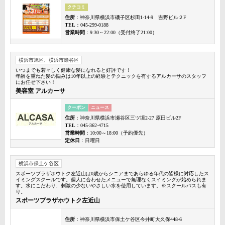
クチコミ
住所
：神奈川県横浜市磯子区杉田1-14-9 吉野ビル２F
TEL
：045-299-0188
営業時間
：9:30～22:00（受付終了21:00）
横浜市旭区、横浜市瀬谷区
いつまでも若々しく健康な髪になれると好評です！
年齢を重ねた髪の悩みは10年以上の経験とテクニックを有するアルカーサのスタッフ
にお任せ下さい！
美容室 アルカーサ
クーポン
ニュース
住所
：神奈川県横浜市瀬谷区三ツ境2-27 原田ビル2F
TEL
：045-362-4715
営業時間
：10:00～18:00（予約優先）
定休日
：日曜日
横浜市保土ケ谷区
スポーツプラザホウトク左近山は0歳からシニアまであらゆる年代の皆様に対応したス
イミングスクールです。個人に合わせたメニューで無理なくスイミングが始められま
す。水にこだわり、刺激の少ないやさしい水を使用しています。※スクールバスも有
り。
スポーツプラザホウトク左近山
住所
：神奈川県横浜市保土ケ谷区今井町大久保448-6