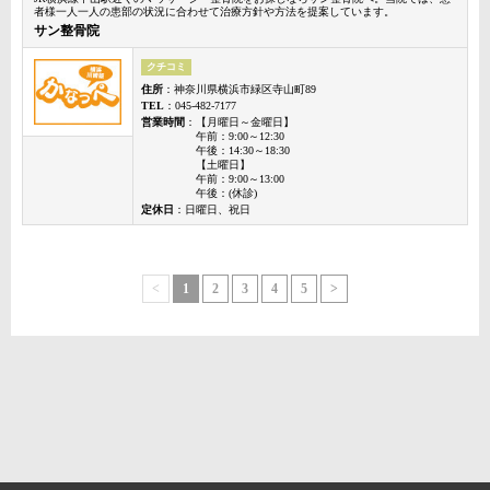
者様一人一人の患部の状況に合わせて治療方針や方法を提案しています。
サン整骨院
クチコミ
住所
：神奈川県横浜市緑区寺山町89
TEL
：045-482-7177
営業時間
：【月曜日～金曜日】
午前：9:00～12:30
午後：14:30～18:30
【土曜日】
午前：9:00～13:00
午後：(休診)
定休日
：日曜日、祝日
<
1
2
3
4
5
>