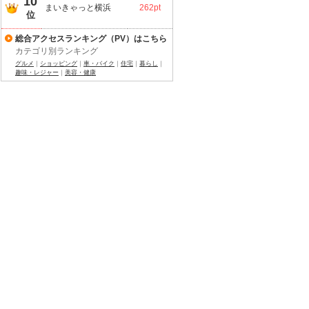
10
まいきゃっと横浜
262pt
位
総合アクセスランキング（PV）はこちら
カテゴリ別ランキング
グルメ
｜
ショッピング
｜
車・バイク
｜
住宅
｜
暮らし
｜
趣味・レジャー
｜
美容・健康