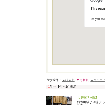
This page
Do you own
表示並替 ：
▲読み順
▼更新順
▲クチコ
1
件中
1
件～
1
件表示
[川崎市川崎区]
鈴木町駅より徒歩6