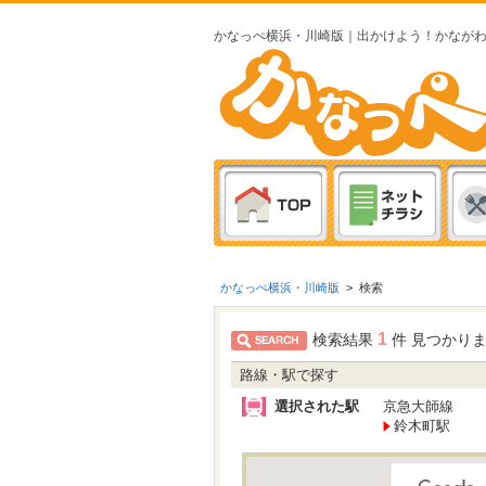
かなっぺ横浜・川崎版｜出かけよう！かなが
かなっぺ横浜・川崎版
>
検索
1
検索結果
件 見つかり
路線・駅で探す
選択された駅
京急大師線
鈴木町駅