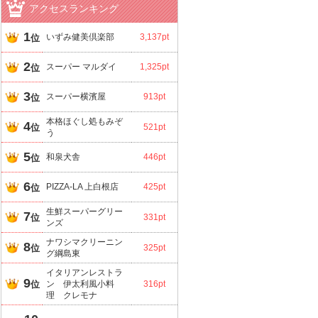
アクセスランキング
1
いずみ健美倶楽部
3,137pt
位
2
スーパー マルダイ
1,325pt
位
3
スーパー横濱屋
913pt
位
本格ほぐし処もみぞ
4
位
521pt
う
5
和泉犬舎
446pt
位
6
PIZZA-LA 上白根店
425pt
位
生鮮スーパーグリー
7
位
331pt
ンズ
ナワシマクリーニン
8
位
325pt
グ綱島東
イタリアンレストラ
9
位
ン 伊太利風小料
316pt
理 クレモナ