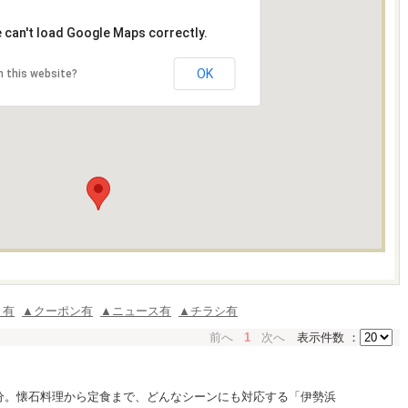
 can't load Google Maps correctly.
OK
 this website?
ミ有
▲クーポン有
▲ニュース有
▲チラシ有
前へ
1
次へ
表示件数 ：
分。懐石料理から定食まで、どんなシーンにも対応する「伊勢浜