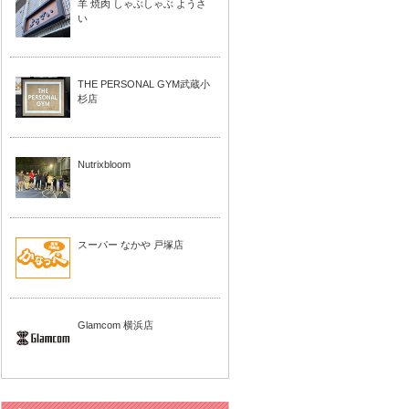
羊 焼肉 しゃぶしゃぶ ようさ
い
THE PERSONAL GYM武蔵小
杉店
Nutrixbloom
スーパー なかや 戸塚店
Glamcom 横浜店