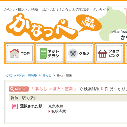
かなっぺ横浜・川崎版｜出かけよう！かながわの地域ポータルサイト
かなっぺ横浜・川崎版
>
暮らし
>
墓石・霊園
0
「 暮らし > 墓石・霊園 」
で 検索結果
件 見つかり
路線・駅で探す
選択された駅
京急本線
弘明寺駅