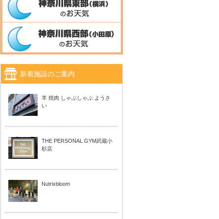
新着施設のご案内
羊 焼肉 しゃぶしゃぶ ようさ
い
THE PERSONAL GYM武蔵小
杉店
Nutrixbloom