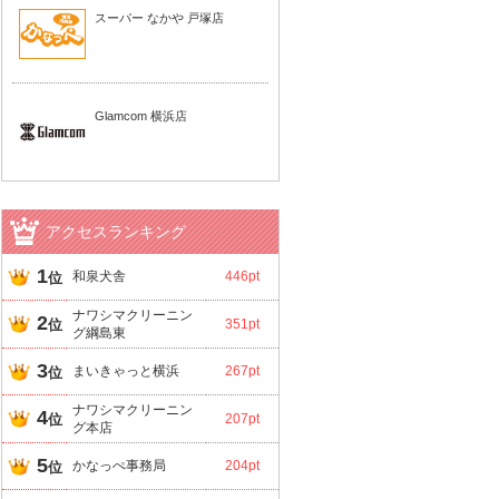
スーパー なかや 戸塚店
Glamcom 横浜店
アクセスランキング
1
和泉犬舎
446pt
位
ナワシマクリーニン
2
位
351pt
グ綱島東
3
まいきゃっと横浜
267pt
位
ナワシマクリーニン
4
位
207pt
グ本店
5
かなっぺ事務局
204pt
位