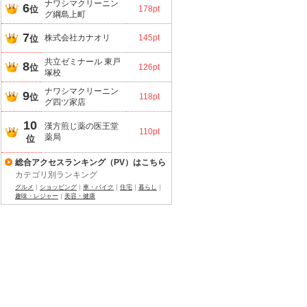
ナワシマクリーニン
6
位
178pt
グ綱島上町
7
株式会社カナオリ
145pt
位
共立ゼミナール 東戸
8
位
126pt
塚校
ナワシマクリーニン
9
位
118pt
グ四ツ家店
10
漢方煎じ薬の医王堂
110pt
薬局
位
総合アクセスランキング（PV）はこちら
カテゴリ別ランキング
グルメ
｜
ショッピング
｜
車・バイク
｜
住宅
｜
暮らし
｜
趣味・レジャー
｜
美容・健康