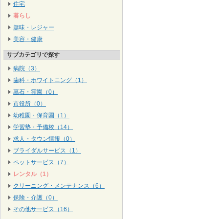
住宅
暮らし
趣味・レジャー
美容・健康
サブカテゴリで探す
病院（3）
歯科・ホワイトニング（1）
墓石・霊園（0）
市役所（0）
幼稚園・保育園（1）
学習塾・予備校（14）
求人・タウン情報（0）
ブライダルサービス（1）
ペットサービス（7）
レンタル（1）
クリーニング・メンテナンス（6）
保険・介護（0）
その他サービス（16）